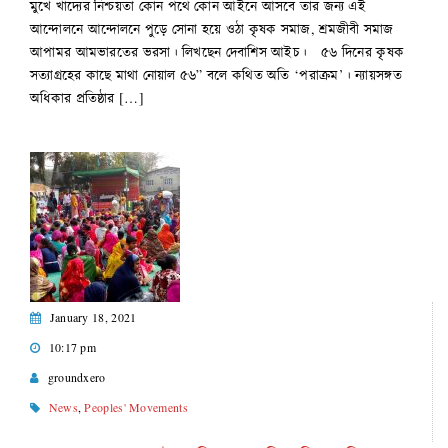
মুখে খাদ্যের নিশ্চয়তা কোন পথে কোন আইনে আসবে তার জন্য এই
আন্দোলনে আন্দোলনে পুড়ে সোনা হয়ে ওঠা কৃষক সমাজ, শ্রমজীবী সমাজ
আপামর আমভারতের ভরসা। লিখছেন দেবাশিস আইচ। ৫৬ দিনের কৃষক
সত্যাগ্রহের কাছে মাথা নোয়াল ৫৬” বলে কথিত অতি ‘পরাক্রম’। ন্যায়সঙ্গত
অধিকার প্রতিষ্ঠার […]
January 18, 2021
10:17 pm
groundxero
News
,
Peoples' Movements