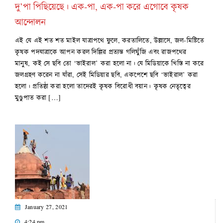
দু’পা পিছিয়েছে। এক-পা, এক-পা করে এগোবে কৃষক
আন্দোলন
এই যে এই শত শত মাইল যাত্রাপথে ফুলে, করতালিতে, উল্লাসে, জল-মিষ্টিতে
কৃষক পদযাত্রাকে আপন করল দিল্লির প্রত্যন্ত গলিঘুঁজি এবং রাজপথের
মানুষ, কই সে ছবি তো ‘ভাইরাল’ করা হলো না। যে মিডিয়াকে খিস্তি না করে
জলগ্রহণ করেন না যাঁরা, সেই মিডিয়ার ছবি, একপেশে ছবি ‘ভাইরাল’ করা
হলো। প্রতিষ্ঠা করা হলো তাদেরই কৃষক বিরোধী বয়ান। কৃষক নেতৃত্বের
মুণ্ডুপাত করা […]
January 27, 2021
4:24 pm