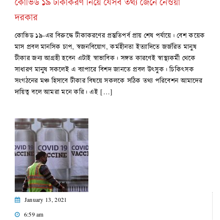
কোভিড ১৯ টীকাকরণ নিয়ে যেসব তথ্য জেনে নেওয়া
দরকার
কোভিড ১৯-এর বিরুদ্ধে টীকাকরণের প্রস্তুতিপর্ব প্রায় শেষ পর্যায়ে। বেশ কয়েক
মাস প্রবল মানসিক চাপ, স্বজনবিয়োগ, কর্মহীনতা ইত্যাদিতে জর্জরিত মানুষ
টীকার জন্য আগ্রহী হবেন এটাই স্বাভাবিক। সঙ্গত কারণেই স্বাস্থ্যকর্মী থেকে
সাধারণ মানুষ সকলেই এ ব্যাপারে বিশদ জানতে প্রবল উৎসুক। চিকিৎসক
সংগঠনের মঞ্চ হিসাবে টীকার বিষয়ে সকলকে সঠিক তথ্য পরিবেশন আমাদের
দায়িত্ব বলে আমরা মনে করি। এই […]
January 13, 2021
6:59 am