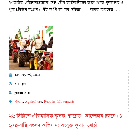
গণতান্ত্রিক প্রতিষ্ঠানগুলোকে সেই ধর্মীয় ফ্যাসিবাদীদের কব্জা থেকে পুনরুদ্ধার ও
পুনঃপ্রতিষ্ঠার সংগ্রাম। ‘উই দ্য পিপল অফ ইন্ডিয়া’ — ‘আমরা ভারতের […]
January 25, 2021
5:41 pm
groundxero
News
,
Agriculture
,
Peoples' Movements
২৬ দিল্লিতে ঐতিহাসিক কৃষক প্যারেড। আন্দোলন চলবে। ১
ফেব্রুয়ারি সংসদ অভিযান: সংযুক্ত কৃষাণ মোর্চা।