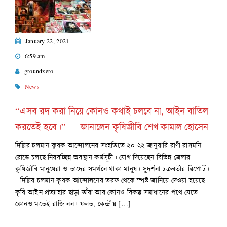
January 22, 2021
6:59 am
groundxero
News
“এসব রদ করা নিয়ে কোনও কথাই চলবে না, আইন বাতিল
করতেই হবে।” — জানালেন কৃষিজীবি শেখ কামাল হোসেন
দিল্লির চলমান কৃষক আন্দোলনের সংহতিতে ২০-২২ জানুয়ারি রাণী রাসমনি
রোডে চলছে নিরবচ্ছিন্ন অবস্থান কর্মসূচী। যোগ দিয়েছেন বিভিন্ন জেলার
কৃষিজীবি মানুষেরা ও তাদের সমর্থনে থাকা মানুষ। সুদর্শনা চক্রবর্তীর রিপোর্ট।
দিল্লির চলমান কৃষক আন্দোলনের তরফ থেকে স্পষ্ট জানিয়ে দেওয়া হয়েছে
কৃষি আইন প্রত্যাহার ছাড়া তাঁরা আর কোনও বিকল্প সমাধানের পথে যেতে
কোনও মতেই রাজি নন। ফলত, কেন্দ্রীয় […]