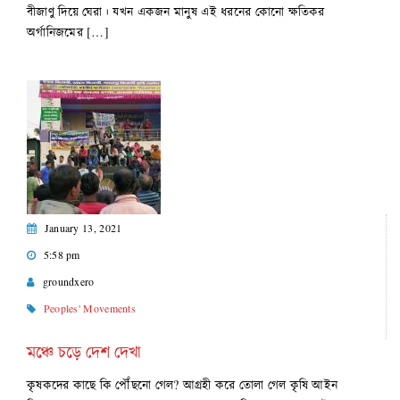
বীজাণু দিয়ে ঘেরা। যখন একজন মানুষ এই ধরনের কোনো ক্ষতিকর
অর্গানিজমের […]
January 13, 2021
5:58 pm
groundxero
Peoples' Movements
মঞ্চে চড়ে দেশ দেখা
কৃষকদের কাছে কি পৌঁছনো গেল? আগ্রহী করে তোলা গেল কৃষি আইন