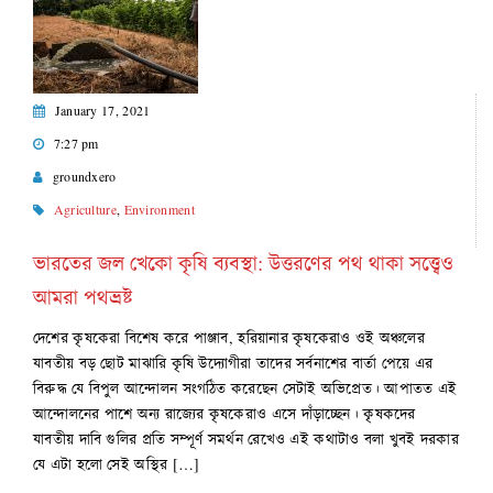
January 17, 2021
7:27 pm
groundxero
Agriculture
,
Environment
ভারতের জল খেকো কৃষি ব্যবস্থা: উত্তরণের পথ থাকা সত্ত্বেও
আমরা পথভ্রষ্ট
দেশের কৃষকেরা বিশেষ করে পাঞ্জাব, হরিয়ানার কৃষকেরাও ওই অঞ্চলের
যাবতীয় বড় ছোট মাঝারি কৃষি উদ্যোগীরা তাদের সর্বনাশের বার্তা পেয়ে এর
বিরুদ্ধ যে বিপুল আন্দোলন সংগঠিত করেছেন সেটাই অভিপ্রেত। আপাতত এই
আন্দোলনের পাশে অন্য রাজ্যের কৃষকেরাও এসে দাঁড়াচ্ছেন। কৃষকদের
যাবতীয় দাবি গুলির প্রতি সম্পূর্ণ সমর্থন রেখেও এই কথাটাও বলা খুবই দরকার
যে এটা হলো সেই অস্থির […]