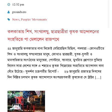
12:52 pm
groundxero
News
,
Peoples' Movements
কলকাতায় শিখ, সংখ্যালঘু, ছাত্রছাত্রীরা কৃষক আন্দোলনের
সংহতিতে পা মেলালেন রাজপথে
২২ জানুয়ারি কলকাতার নানা দিকেই বেরিয়েছিল মিছিল, পদযাত্রা। কোনওটিতে
শিখ ও সংখ্যালঘু সম্প্রদায়ের মানুষ, কোথাও ছাত্রছাত্রী, যুবক-যুবতী ও
মানবাধিকার সংগঠনের মানুষেরা, পোস্টারে, ব্যানারে, মুখরিত শ্লোগানে বুঝিয়ে
দিলেন সারা দেশের সঙ্গে এ শহরেও কৃষক বিদ্রোহের সংহতিতে আন্দোলন দানা
বেঁধে উঠেছে। সুদর্শনা চক্রবর্তীর রিপোর্ট। ২৬ জানুয়ারি প্রজাতন্ত্র দিবসের
দিন দিল্লির চলমান কৃষক আন্দোলনে অংশগ্রহণকারী কৃষকেরা যে ট্রাক্টর […]