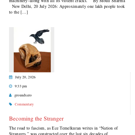
machinery–along with all its violent cracks. By Mouli Sharma
New Delhi, 20 July 2026: Approximately one lakh people took
to the […]
July 20, 2026
9:33 pm
groundxero
Commentary
Becoming the Stranger
The road to fascism, as Ece Temelkuran writes in “Nation of
Strangers,” was constructed over the last six decades of