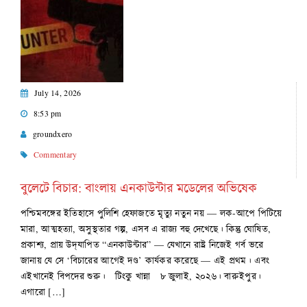
July 14, 2026
8:53 pm
groundxero
Commentary
বুলেটে বিচার: বাংলায় এনকাউন্টার মডেলের অভিষেক
পশ্চিমবঙ্গের ইতিহাসে পুলিশি হেফাজতে মৃত্যু নতুন নয় — লক-আপে পিটিয়ে
মারা, আত্মহত্যা, অসুস্থতার গল্প, এসব এ রাজ্য বহু দেখেছে। কিন্তু ঘোষিত,
প্রকাশ্য, প্রায় উদ্‌যাপিত “এনকাউন্টার” — যেখানে রাষ্ট্র নিজেই গর্ব ভরে
জানায় যে সে ‘বিচারের আগেই দণ্ড’ কার্যকর করেছে — এই প্রথম। এবং
এইখানেই বিপদের শুরু। টিংকু খান্না ৮ জুলাই, ২০২৬। বারুইপুর।
এগারো […]