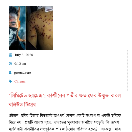
July 3, 2026
9:12 am
groundxero
Cinema
‘লিমিটেড ড্যামেজ’: কাশ্মীরের গভীর ক্ষত ফের উন্মুক্ত করল
বলিউড টিজার
চৌহান ছবির টিজার বিতর্কের তাৎপর্য কেবল একটি সংলাপ বা একটি ছবিকে
ঘিরে নয়। প্রশ্নটি আরও বৃহত: ভারতের মূলধারার জনপ্রিয় সংস্কৃতি কি ক্রমশ
ফ্যাসিবাদী রাজনীতির সাংস্কৃতিক পরিকাঠামোয় পরিণত হচ্ছে? সংকল্প মাত্র