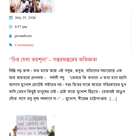
July 25, 2026
8:57 pm
groundxero
Commentary
“চিত্ত যেথা ভয়শূন্য”– যন্তরমন্তরের অভিজ্ঞতা
দিল্লি বড় রুক্ষ। তার মাঝে আজ এই সবুজ, অবুঝ, কাঁচাদের সমারোহে এক
অন্য ভারতকে দেখলাম। বর্ণালী বসু “তোমার কি কখনো এ কথা মনে হয়নি
আসলে মুখোশ মোটেই বাইরের নয়। বরং ভিতর যাকে আমরা সত্যিকারের মুখ
ভাবি,তেমন কিছুই মানুষের নেই। চেষ্টা করো মুখোশ ছিঁড়তে। তোমারই আঙুল
বেঁকে যাবে তবু দৃশ্য বদলাবে না।” – মুখোশ, বীরেন্দ্র চট্টোপাধ্যায় […]