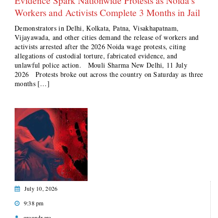
Evidence Spark Nationwide Protests as Noida’s
Workers and Activists Complete 3 Months in Jail
Demonstrators in Delhi, Kolkata, Patna, Visakhapatnam,
Vijayawada, and other cities demand the release of workers and
activists arrested after the 2026 Noida wage protests, citing
allegations of custodial torture, fabricated evidence, and
unlawful police action. Mouli Sharma New Delhi, 11 July
2026 Protests broke out across the country on Saturday as three
months […]
July 10, 2026
9:38 pm
groundxero