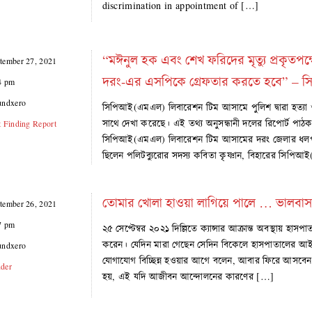
discrimination in appointment of […]
“মঈনুল হক এবং শেখ ফরিদের মৃত্যু প্রকৃতপক্ষে 
tember 27, 2021
দরং-এর এসপিকে গ্রেফতার করতে হবে” – 
4 pm
undxero
সিপিআই(এমএল) লিবারেশন টিম আসামে পুলিশ দ্বারা হত্যা ও
সাথে দেখা করেছে। এই তথ্য অনুসন্ধানী দলের রিপোর্ট প
t Finding Report
সিপিআই(এমএল) লিবারেশন টিম আসামের দরং জেলার ধলপুরে কু
ছিলেন পলিটব্যুরোর সদস্য কবিতা কৃষ্ণান, বিহারের সিপ
তোমার খোলা হাওয়া লাগিয়ে পালে … ভালবাস
tember 26, 2021
7 pm
২৫ সেপ্টেম্বর ২০২১ দিল্লিতে ক্যান্সার আক্রান্ত অবস্থায় হ
করেন। যেদিন মারা গেছেন সেদিন বিকেলে হাসপাতালের
undxero
যোগাযোগ বিচ্ছিন্ন হওয়ার আগে বলেন, আবার ফিরে আসবেন। এ
der
হয়, এই যদি আজীবন আন্দোলনের কারণের […]