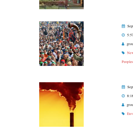
Sep
5:5
gro
Ne
People
Sep
8:1
gro
Env