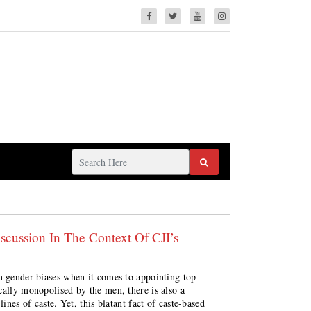
iscussion In The Context Of CJI’s
n gender biases when it comes to appointing top
cally monopolised by the men, there is also a
ines of caste. Yet, this blatant fact of caste-based