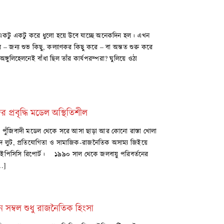
ুলি একটু একটু করে ধুলো হয়ে উবে যাচ্ছে অনেকদিন হল। এখন
– জন্য শুভ কিছু, কল্যাণকর কিছু করে – বা অন্তত শুরু করে
অঙ্গুলিহেলনেই বাঁধা ছিল তাঁর কার্যপরম্পরা? ঘুলিয়ে ওঠা
প্রবৃদ্ধি মডেল অস্থিতিশীল
ন, পুঁজিবাদী মডেল থেকে সরে আসা ছাড়া আর কোনো রাস্তা খোলা
্পদ লুট, প্রতিযোগিতা ও সামাজিক-রাজনৈতিক অসাম্য জিইয়ে
। আইপিসিসি রিপোর্ট। ১৯৯০ সাল থেকে জলবায়ু পরিবর্তনের
[…]
ন সম্বল শুধু রাজনৈতিক হিংসা