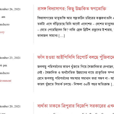
প্রসঙ্গ বিদ্যাসাগর: কিছু উচ্চকিত স্বগতোক্তি
tember 26, 2021
1 am
বিদ্যাসাগরের মাতৃভক্তি আর বজ্রকঠিন চরিত্রের কল্পকথাগ
তর্কটা এসে দাঁড়িয়েছে তিনি আদৌ এদেশের – দেশের মানুষের 
undxero
– যেতে পেরেছিলেন কি? নাকি স্রেফ ব্রিটিশ প্রভুদের ইশারায়, 
tory
কাদাজল সামান্য […]
ফাঁস হওয়া আইপিসিসি রিপোর্ট বলছে পুঁজিবাদের 
tember 23, 2021
56 pm
জলবায়ু পরিবর্তনের কারণ খুঁজতে গিয়ে বৈজ্ঞানিকরা দেখছে
নেই। বৈজ্ঞানিক ও অর্থনৈতিক উন্নয়নের নামে প্রাকৃতিক সম
undxero
রেখে জলবায়ু পরিবর্তনের সমস্যার সমাধান করা সম্ভব না
ironment
কারণ খুঁজতে বিতর্ক চলছে। নিস্ফলা ৩০টি বছর অতিক্রান্ত 
ব্যর্থতা ঢাকতে ত্রিপুরার বিজেপি সরকারের এখ
tember 20, 2021
2 pm