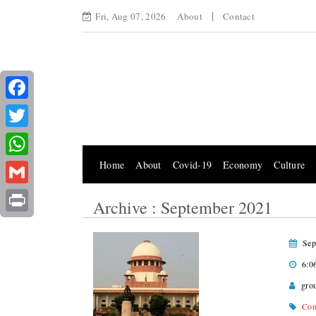
Fri, Aug 07, 2026
About
Contact
Facebook
Twitter
Home
About
Covid-19
Economy
Culture
WhatsApp
Gmail
Archive : September 2021
Print
Sep
6:0
gro
Com