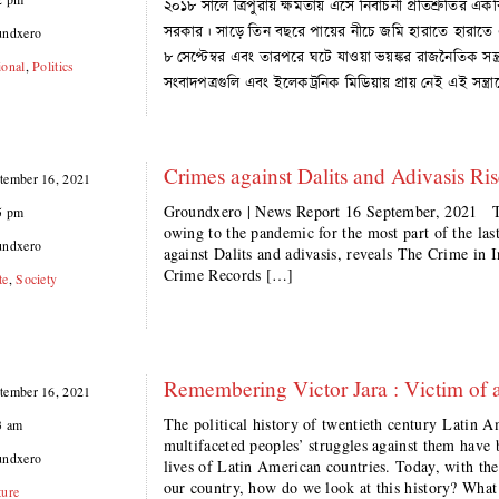
২০১৮ সালে ত্রিপুরায় ক্ষমতায় এসে নির্বাচনী প্রতিশ্রুতি
সরকার। সাড়ে তিন বছরে পায়ের নীচে জমি হারাতে হারাতে এখন
undxero
৮ সেপ্টেম্বর এবং তারপরে ঘটে যাওয়া ভয়ঙ্কর রাজনৈতিক সন্ত্রা
ional
,
Politics
সংবাদপত্রগুলি এবং ইলেকট্রনিক মিডিয়ায় প্রায় নেই এই সন্ত
Crimes against Dalits and Adivasis 
tember 16, 2021
Groundxero | News Report 16 September, 2021 Th
5 pm
owing to the pandemic for the most part of the last
undxero
against Dalits and adivasis, reveals The Crime in 
Crime Records […]
te
,
Society
Remembering Victor Jara : Victim of 
tember 16, 2021
The political history of twentieth century Latin A
3 am
multifaceted peoples’ struggles against them have b
undxero
lives of Latin American countries. Today, with the 
our country, how do we look at this history? Wha
ture