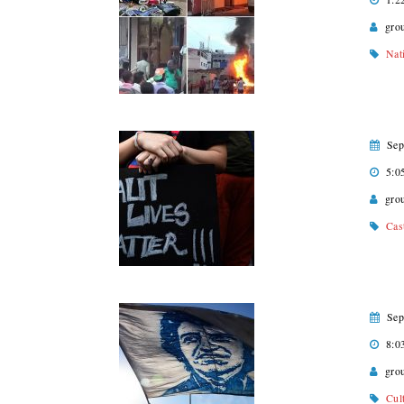
gro
Nat
Sep
5:0
gro
Cas
Sep
8:0
gro
Cul