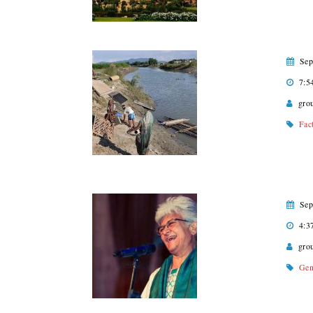
Sep
7:5
gro
Fac
Sep
4:3
gro
Gen