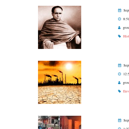
Sep
8:5
gro
His
Sep
12:
gro
Env
Sep
1:2