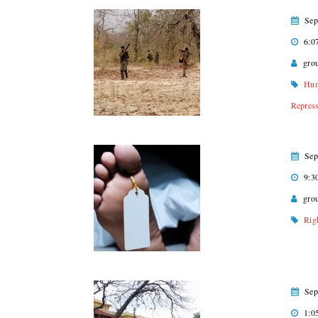
Sep
6:0
gro
Hum
Repres
Sep
9:3
gro
Rig
Sep
1:0