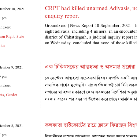
CRPF had killed unarmed Adivasis, not 
tember 10, 2021
enquiry report
7 pm
Groundxero | News Report 10 September, 2021 Eig
undxero
eight adivasis, including 4 minors, in an encounte
an Right
,
State
district of Chhattisgarh, a judicial inquiry report 
on Wednesday, concluded that none of those kille
sion
এক চিকিৎসকের আত্মহত্যা ও অসমাপ্ত প্রশ্নের
tember 9, 2021
0 pm
১০ সেপ্টেম্বর আত্মহত্যা সচেতনতা দিবস। সম্প্রতি একটি 
সামাজিক প্রশ্নের মুখোমুখি। ডাঃ অবন্তিকা ভট্টাচার্য যিন
undxero
সন্তানের মা হওয়ার কারণে কেন্দ্র সরকারের নির্দেশিকা অনু
hts
,
Gender
সরকার বছরের পর বছর তা উপেক্ষা করে গেছে। মানসিক 
কলকাতা হাইকোর্টের রায়ে ক্লাসে ফিরছেন বিশ্বভা
tember 8, 2021
5 pm
শিক্ষার্থীদের নাছোড় আন্দোলন, সমাজের সকল স্তরের মানুষ