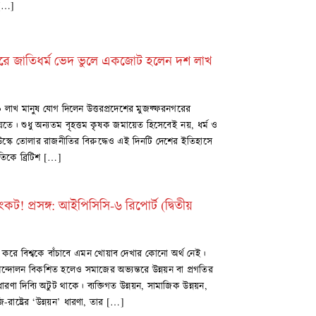
 […]
রে জাতিধর্ম ভেদ ভুলে একজোট হলেন দশ লাখ
 ১০ লাখ মানুষ যোগ দিলেন উত্তরপ্রদেশের মুজফ্ফরনগরের
ে। শুধু অন্যতম বৃহত্তম কৃষক জমায়েত হিসেবেই নয়, ধর্ম ও
উস্কে তোলার রাজনীতির বিরুদ্ধেও এই দিনটি দেশের ইতিহাসে
িকে ব্রিটিশ […]
কট! প্রসঙ্গ: আইপিসিসি-৬ রিপোর্ট (দ্বিতীয়
মেলন করে বিশ্বকে বাঁচাবে এমন খোয়াব দেখার কোনো অর্থ নেই।
আন্দোলন বিকশিত হলেও সমাজের অভ্যন্তরে উন্নয়ন বা প্রগতির
 ধারণা দিব্যি অটুট থাকে। ব্যক্তিগত উন্নয়ন, সামাজিক উন্নয়ন,
ষ্ট্রের ‘উন্নয়ন’ ধারণা, তার […]