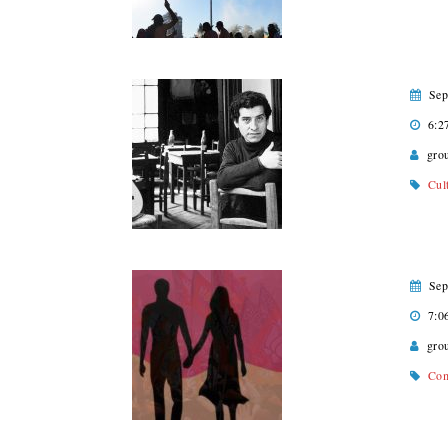
Sep
6:2
gro
Cul
Sep
7:0
gro
Com