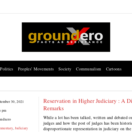
Politics
Peoples’ Movements
Society
Communalism
Cartoons
Reservation in Higher Judiciary : A D
tember 30, 2021
Remarks
6 pm
While a lot has been talked, written and debated o
undxero
judges and how the post of judges has been histori
mentary
,
Judiciary
disproportionate representation in judiciary on the l