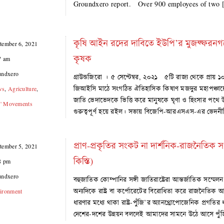
Groundxero report. Over 900 employees of two
কৃষি আইন রদের দাবিতে ইউপি’র মুজফ্ফরনগ
tember 6, 2021
কৃষক
7 am
undxero
গ্রাউন্ডজিরো । ৫ সেপ্টেম্বর, ২০২১ ৫টি রাজ্য থেকে প্রায়
জিআইসি মাঠে সংগঠিত ঐতিহাসিক কিষাণ মজদুর মহাপঞ্চায়েত
ws
,
Agriculture
,
জাতি ভেদাভেদকে ভিত্তি করে মানুষকে ঘৃণা ও হিংসার পথে 
s' Movements
গুরুত্বপূর্ণ হয়ে রইল। সভায় বিজেপি-আরএসএস-এর ভেদনীত
প্রাণ-প্রকৃতির সংকট না দার্শনিক-রাজনৈতিক সং
tember 5, 2021
কিস্তি)
8 pm
undxero
বহুজাতিক কোম্পানির সঙ্গী জাতিরাষ্ট্রেরা আন্তর্জাতিক সম্
অন্যদিকে রাষ্ট্র বা কর্পোরেটের বিরোধিতা করে রাজনৈতিক 
ironment
ধারণার মধ্যে থাকা রাষ্ট্র-পুঁজি’র অ্যানথ্রোপোজেনিক প্রগতির
দেশের-দশের উন্নয়ন বললেই আমাদের সামনে উঠে আসে পুঁজি-রা