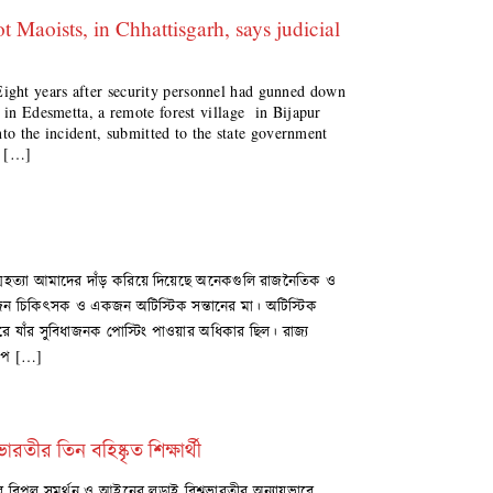
Maoists, in Chhattisgarh, says judicial
ht years after security personnel had gunned down
r in Edesmetta, a remote forest village in Bijapur
into the incident, submitted to the state government
d […]
া
আত্মহত্যা আমাদের দাঁড় করিয়ে দিয়েছে অনেকগুলি রাজনৈতিক ও
ি একজন চিকিৎসক ও একজন অটিস্টিক সন্তানের মা। অটিস্টিক
সারে যাঁর সুবিধাজনক পোস্টিং পাওয়ার অধিকার ছিল। রাজ্য
চাপ […]
রতীর তিন বহিষ্কৃত শিক্ষার্থী
ের বিপুল সমর্থন ও আইনের লড়াই বিশ্বভারতীর অন্যায়ভাবে