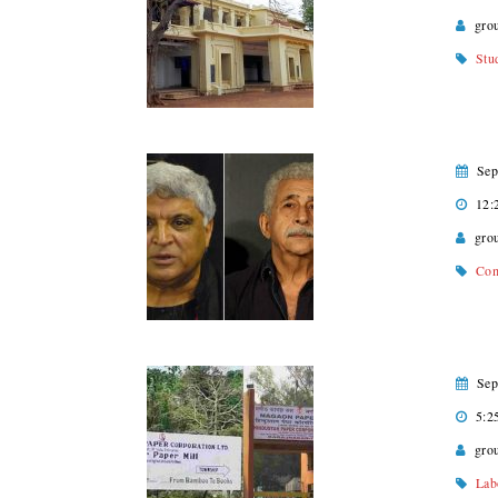
gro
Stu
Sep
12:
gro
Com
Sep
5:2
gro
Lab