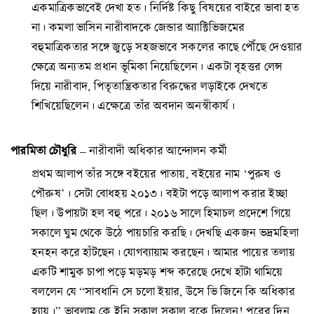
একমাত্রিকভাবেই দেখা হত। নির্দিষ্ট কিছু বিষয়ের বাইরে ভাবা হত
না। কমলা ভাসিন নারীবাদকে জেন্ডার অ্যাক্টিভিজমের
বহুমাত্রিকতার সঙ্গে জুড়ে সহজভাবে সকলের কাছে পৌঁছে দেওয়ার
ক্ষেত্রে অন্যতম প্রধান ভূমিকা নিয়েছিলেন। একটা বৃহত্তর লেন্স
দিয়ে নারীবাদ, পিতৃতান্ত্রিকতার বিরুদ্ধের লড়াইকে দেখতে
শিখিয়েছিলেন। এক্ষেত্রে তাঁর অবদান অনস্বীকার্য।
পারমিতা চৌধুরি
– নারীবাদী অধিকার আন্দোলন কর্মী
প্রথম আলাপ তাঁর সঙ্গে বইয়ের পাতায়, বইয়ের নাম ‘পুরুষ ও
পৌরুষ’। সেটা বোধহয় ২০১৩। বইটা পড়ে আলাপ করার ইচ্ছা
ছিল। উপায়টা হল বহু পরে। ২০১৬ সালে হিমাচল প্রদেশে গিয়ে
সকালে ঘুম থেকে উঠে পায়চারি করছি। দেখছি একজন ভদ্রমহিলা
হনহন করে হাঁটছেন। যোগব্যায়াম করছেন। আমার পায়ের তলায়
একটি শামুক চাপা পড়ে মড়মড় শব্দ করেছে দেখে হাঁটা থামিয়ে
বললেন যে “সাবধানি সে চলো ইয়ার, উসে ভি জিনে কি অধিকার
হ্যায়।” ভাবলাম কে ইনি সকাল সকাল বকে দিলেন! পরের দিন