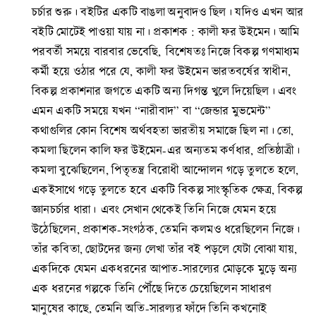
চর্চার শুরু। বইটির একটি বাঙলা অনুবাদও ছিল। যদিও এখন আর
বইটি মোটেই পাওয়া যায় না। প্রকাশক : কালী ফর উইমেন। আমি
পরবর্তী সময়ে বারবার ভেবেছি, বিশেষতঃ নিজে বিকল্প গণমাধ্যম
কর্মী হয়ে ওঠার পরে যে, কালী ফর উইমেন ভারতবর্ষের স্বাধীন,
বিকল্প প্রকাশনার জগতে একটি অন্য দিগন্ত খুলে দিয়েছিল। এবং
এমন একটি সময়ে যখন “নারীবাদ” বা “জেন্ডার মুভমেন্ট”
কথাগুলির কোন বিশেষ অর্থবহতা ভারতীয় সমাজে ছিল না। তো,
কমলা ছিলেন কালি ফর উইমেন-এর অন্যতম কর্ণধার, প্রতিষ্ঠাত্রী।
কমলা বুঝেছিলেন, পিতৃতন্ত্র বিরোধী আন্দোলন গড়ে তুলতে হলে,
একইসাথে গড়ে তুলতে হবে একটি বিকল্প সাংস্কৃতিক ক্ষেত্র, বিকল্প
জ্ঞানচর্চার ধারা। এবং সেখান থেকেই তিনি নিজে যেমন হয়ে
উঠেছিলেন, প্রকাশক-সংগঠক, তেমনি কলমও ধরেছিলেন নিজে।
তাঁর কবিতা, ছোটদের জন্য লেখা তাঁর বই পড়লে যেটা বোঝা যায়,
একদিকে যেমন একধরনের আপাত-সারল্যের মোড়কে মুড়ে অন্য
এক ধরনের গল্পকে তিনি পৌঁছে দিতে চেয়েছিলেন সাধারণ
মানুষের কাছে, তেমনি অতি-সারল্যর ফাঁদে তিনি কখনোই