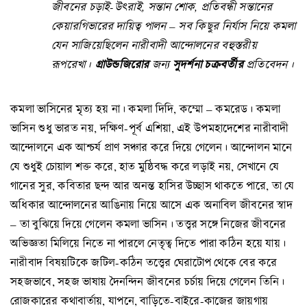
জীবনের চড়াই-উৎরাই, সন্তান শোক, প্রতিবন্ধী সন্তানের
কেয়ারগিভারের দায়িত্ব পালন – সব কিছুর নির্যাস নিয়ে কমলা
যেন সাজিয়েছিলেন নারীবাদী আন্দোলনের বহুস্তরীয়
রূপরেখা।
গ্রাউন্ডজিরোর
জন্য
সুদর্শনা চক্রবর্তীর
প্রতিবেদন।
কমলা ভাসিনের মৃত্য হয় না। কমলা দিদি, কম্মো – কমরেড। কমলা
ভাসিন শুধু ভারত নয়, দক্ষিণ-পূর্ব এশিয়া, এই উপমহাদেশের নারীবাদী
আন্দোলনে এক আশ্চর্য প্রাণ সঞ্চার করে দিয়ে গেলেন। আন্দোলন মানে
যে শুধুই চোয়াল শক্ত করে, হাত মুষ্ঠিবদ্ধ করে লড়াই নয়, সেখানে যে
গানের সুর, কবিতার ছন্দ আর অনন্ত হাসির উচ্ছাস থাকতে পারে, তা যে
অধিকার আন্দোলনের আঙিনায় নিয়ে আসে এক অনাবিল জীবনের স্বাদ
– তা বুঝিয়ে দিয়ে গেলেন কমলা ভাসিন। তত্ত্বর সঙ্গে নিজের জীবনের
অভিজ্ঞতা মিলিয়ে নিতে না পারলে নেতৃত্ব দিতে পারা কঠিন হয়ে যায়।
নারীবাদ বিষয়টিকে জটিল-কঠিন তত্ত্বের ঘেরাটোপ থেকে বের করে
সহজভাবে, সহজ ভাষায় দৈনন্দিন জীবনের চর্চায় দিয়ে গেলেন তিনি।
রোজকারের কথাবার্তায়, যাপনে, বাড়িতে-বাইরে-কাজের জায়গায়