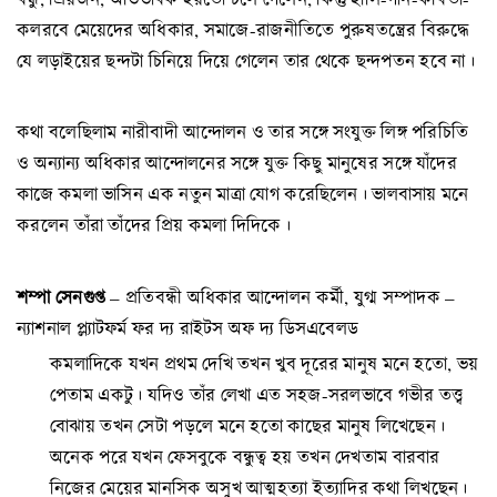
কলরবে মেয়েদের অধিকার, সমাজে-রাজনীতিতে পুরুষতন্ত্রের বিরুদ্ধে
যে লড়াইয়ের ছন্দটা চিনিয়ে দিয়ে গেলেন তার থেকে ছন্দপতন হবে না।
কথা বলেছিলাম নারীবাদী আন্দোলন ও তার সঙ্গে সংযুক্ত লিঙ্গ পরিচিতি
ও অন্যান্য অধিকার আন্দোলনের সঙ্গে যুক্ত কিছু মানুষের সঙ্গে যাঁদের
কাজে কমলা ভাসিন এক নতুন মাত্রা যোগ করেছিলেন। ভালবাসায় মনে
করলেন তাঁরা তাঁদের প্রিয় কমলা দিদিকে।
শম্পা সেনগুপ্ত
– প্রতিবন্ধী অধিকার আন্দোলন কর্মী, যুগ্ম সম্পাদক –
ন্যাশনাল প্ল্যাটফর্ম ফর দ্য রাইটস অফ দ্য ডিসএবেলড
কমলাদিকে যখন প্রথম দেখি তখন খুব দূরের মানুষ মনে হতো, ভয়
পেতাম একটু। যদিও তাঁর লেখা এত সহজ-সরলভাবে গভীর তত্ত্ব
বোঝায় তখন সেটা পড়লে মনে হতো কাছের মানুষ লিখেছেন।
অনেক পরে যখন ফেসবুকে বন্ধুত্ব হয় তখন দেখতাম বারবার
নিজের মেয়ের মানসিক অসুখ আত্মহত্যা ইত্যাদির কথা লিখছেন।