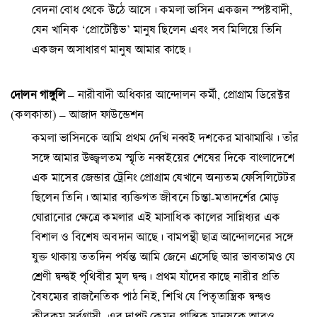
বেদনা বোধ থেকে উঠে আসে। কমলা ভাসিন একজন স্পষ্টবাদী,
যেন খানিক ‘প্রোটেক্টিভ’ মানুষ ছিলেন এবং সব মিলিয়ে তিনি
একজন অসাধারণ মানুষ আমার কাছে।
দোলন গাঙ্গুলি
– নারীবাদী অধিকার আন্দোলন কর্মী, প্রোগ্রাম ডিরেক্টর
(কলকাতা) – আজাদ ফাউন্ডেশন
কমলা ভাসিনকে আমি প্রথম দেখি নব্বই দশকের মাঝামাঝি। তাঁর
সঙ্গে আমার উজ্জ্বলতম স্মৃতি নব্বইয়ের শেষের দিকে বাংলাদেশে
এক মাসের জেন্ডার ট্রেনিং প্রোগ্রাম যেখানে অন্যতম ফেসিলিটেটর
ছিলেন তিনি। আমার ব্যক্তিগত জীবনে চিন্তা-মতাদর্শের মোড়
ঘোরানোর ক্ষেত্রে কমলার এই মাসাধিক কালের সান্নিধ্যর এক
বিশাল ও বিশেষ অবদান আছে। বামপন্থী ছাত্র আন্দোলনের সঙ্গে
যুক্ত থাকায় ততদিন পর্যন্ত আমি জেনে এসেছি আর ভাবতামও যে
শ্রেণী দ্বন্দ্বই পৃথিবীর মূল দ্বন্দ্ব। প্রথম যাঁদের কাছে নারীর প্রতি
বৈষম্যের রাজনৈতিক পাঠ নিই, শিখি যে পিতৃতান্ত্রিক দ্বন্দ্বও
কীরকম সর্বগ্রাসী, এর দাপট কেমন প্রান্তিক মানুষকে আরও