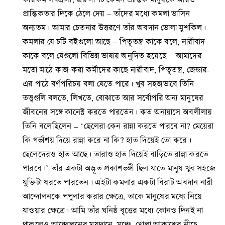
প্রান্তিকতার দিকে ঠেলে দেয় – তাঁদের মধ্যে কমলা ভাসিন
অন্যতম। আমার চেতনার উত্তরণে তাঁর অবদান ভোলা মুশকিল।
কমলার যে চটি বইগুলো আছে – পিতৃতন্ত্র কাকে বলে, নারীবাদ
কাকে বলে যেগুলো বিভিন্ন ভাষায় অনুদিত হয়েছে – আমাদের
মতো মাঠে কাজ করা কর্মীদের কাছে নারীবাদ, পিতৃতন্ত্র, জেন্ডার-
এর পাঠে বর্ণপরিচয় বলা যেতে পারে। খুব সহজভাবে তিনি
তত্ত্বগুলি বলতে, লিখতে, বোঝাতে আর সর্বোপরি অন্য মানুষের
জীবনের সঙ্গে কানেক্ট করতে পারতেন। কত অনায়াসে অবলীলায়
তিনি বলেছিলেন – ‘ছেলেরা কেন রান্না করতে পারবে না? মেয়েরা
কি গর্ভাশয় দিয়ে রান্না করে না কি? হাত দিয়েই তো করে।
ছেলেদেরও হাত আছে। তারাও হাত দিয়েই বাড়িতে রান্না করতে
পারবে।’ তাঁর একটা অদ্ভূত প্রকাশভঙ্গী ছিল যাতে মানুষ খুব সহজে
যুক্তিটা ধরতে পারতেন। এইটা কমলার একটা বিরাট অবদান নারী
আন্দোলনকে পপুলার করার ক্ষেত্রে, তাকে মানুষের মধ্যে নিয়ে
যাওয়ার ক্ষেত্রে। আমি তাঁর ঘনিষ্ঠ বৃত্তের মধ্যে কোনও দিনই না
থাকলেও আন্দোলনের ময়দানে, মঞ্চে, খোলা আকাশের নীচে