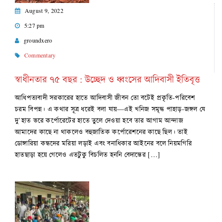
August 9, 2022
5:27 pm
groundxero
Commentary
স্বাধীনতার ৭৫ বছর : উচ্ছেদ ও ধ্বংসের আদিবাসী ইতিবৃত্ত
আধিপত্যবাদী সরকারের হাতে আদিবাসী জীবন তো বটেই প্রকৃতি-পরিবেশ
চরম বিপন্ন। এ কথার সূত্র ধরেই বলা যায়—এই খনিজ সমৃদ্ধ পাহাড়-জঙ্গল যে
দু’হাত ভরে কর্পোরেটের হাতে তুলে দেওয়া হবে তার আগাম আন্দাজ
আমাদের কাছে না থাকলেও বহুজাতিক কর্পোরেশনের কাছে ছিল। তাই
ডোঙ্গারিয়া কন্ধদের মরিয়া লড়াই এবং বনাধিকার আইনের বলে নিয়মগিরি
হাতছাড়া হয়ে গেলেও এতটুকু বিচলিত হননি বেদান্তের […]