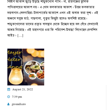
বিস্তীর্ণ আকাশ জুড়ে উড়ছে শামুকখোল পাখি। না, রায়গঞ্জের কুলিক
পাখিরালয়ের আকাশ নয়। এ খোদ কলকাতার আকাশ। উত্তর কলকাতার
দত্তবাগান-বেলগাছিয়া-টালাপার্কের আকাশে এখন এই অবাক করা দৃশ্য। এই
অঞ্চলে সবুজ মাঠ, গাছপালা, পুকুর কিছুটা হলেও অবশিষ্ট রয়েছে।
শামুকখোলেরা তাদের প্রকৃত বাসস্থান থেকে উচ্ছেদ হয়ে দল বেঁধে সেখানেই
আশ্রয় নিয়েছে। এই মহানগরে ওরা কি পরিবেশ-উদ্বাস্তু? লিখেছেন দেবাশিস
আইচ। […]
August 21, 2022
7:39 pm
groundxero