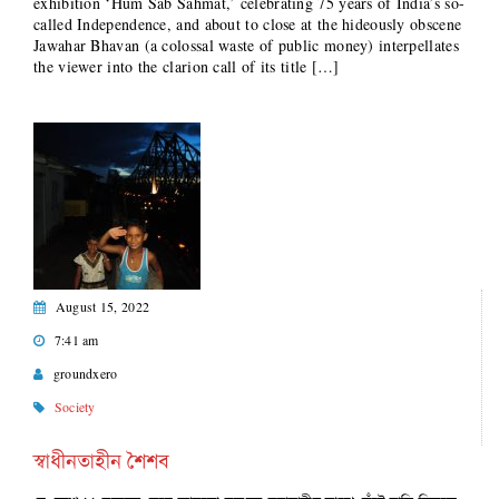
exhibition ‘Hum Sab Sahmat,’ celebrating 75 years of India’s so-
called Independence, and about to close at the hideously obscene
Jawahar Bhavan (a colossal waste of public money) interpellates
the viewer into the clarion call of its title […]
August 15, 2022
7:41 am
groundxero
Society
স্বাধীনতাহীন শৈশব