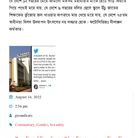
যে দেশে ১২ বছরের মেয়ে জামলো মকদম মহামারীর মাঝে হেঁটে বাড়ি ফিরতে
গিয়ে পথেই মরে যায়, যে দেশে ৯ বছরের দলিত ছেলে স্কুলে উঁচু জাতের
শিক্ষকের কুঁজোর জল খাওয়ার অপরাধে মার খেয়ে মরে যায়, সে দেশে ৭৫তম
স্বাধীনতা দিবস উদযাপন উৎসবের নয় লজ্জার হোক। ফটোসিরিজঃ নীলাঞ্জন
কর্মকার।
August 14, 2022
2:56 pm
groundxero
Commentary
,
Gender
,
Sexuality