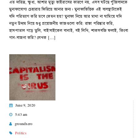
এত দারিদ্র, ক্ষুধা, আশার মৃত্যু ভাইরাসের কারণে নয়, এসব ঘটছে পুঁজিবাদকে
মুনাফাযোগ্য চেহারায় ফিরিয়ে আনার জন্য। মুনাফাভিত্তিক এই ব্যবস্থাটাকেই
যদি পরিত্যাগ করি তবে কেমন হয়? মুনাফা নিয়ে আর মাথা না ঘামিয়ে যদি
নতুন উদ্যম নিয়ে শুধু প্রয়োজনীয় কাজগুলো করি: রাস্তা পরিষ্কার করি,
হাসপাতাল গড়ে তুলি, বাইসাইকেল বানাই, বই লিখি, শাকসবজি ফলাই, কিংবা
গান-বাজনা করি? লেখক […]
June 9, 2020
5:43 am
groundxero
Politics