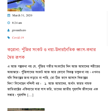
March 31, 2020
8:24 am
groundxero
Covid-19
করোনা: পুঁজির সংকট ও নয়া-উদারনৈতিক ধ্বংস-কথার
দ্বৈত রূপক
এ আজ গল্পকথা নয় যে, পুঁজির গভীর সংকটের দিন আজ আমাদের শরীরের
অভ্যন্তরে। পুঁজিবাদের সংকট আজ আর কোনো বিকল্প তত্ত্বকথা নয়। এখনও
যদি বিকল্পের জন্য লড়তে না পারি, তো ঠিক কবে আসবে বিকল্পের
দিন? লিখেছেন নন্দিনী ধর। ১. আজ আমাদের, অর্থাৎ ভারত নামক
জাতিরাষ্ট্রের এক্তিয়ারে যারা বাস করি, তাদের জাতীয় গৃহবন্দি জীবনের এক
সপ্তাহ। গৃহবন্দি […]