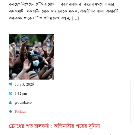
করছে? লিখেছেন সৌমিত্র ঘোষ। করোনাবাজার করোনাসময়ে বাজার
জমজমাট। লকডাউন হোক আর লোকে মরুক, রাজনীতির বাংলা বাজারটি
একরকম থাকে। টিভি পর্দায় চোখ রাখুন, […]
July 5, 2020
3:42 pm
groundxero
Politics
ক্রোধের শত জলঝর্না : অতিমারীর পরের দুনিয়া