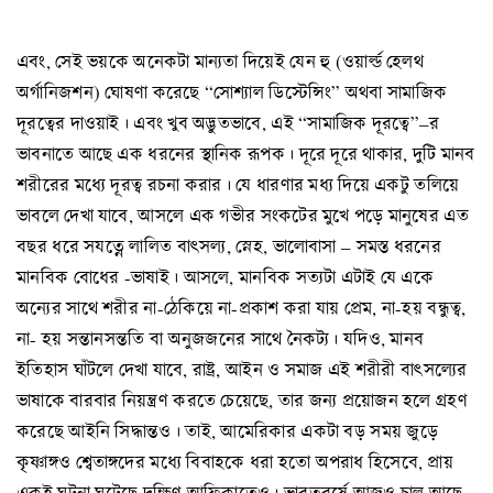
এবং, সেই ভয়কে অনেকটা মান্যতা দিয়েই যেন হু (ওয়ার্ল্ড হেলথ
অর্গানিজশন) ঘোষণা করেছে “সোশ্যাল ডিস্টেন্সিং” অথবা সামাজিক
দূরত্বের দাওয়াই। এবং খুব অদ্ভুতভাবে, এই “সামাজিক দূরত্বে”–র
ভাবনাতে আছে এক ধরনের স্থানিক রূপক। দূরে দূরে থাকার, দুটি মানব
শরীরের মধ্যে দূরত্ব রচনা করার। যে ধারণার মধ্য দিয়ে একটু তলিয়ে
ভাবলে দেখা যাবে, আসলে এক গভীর সংকটের মুখে পড়ে মানুষের এত
বছর ধরে সযত্নে লালিত বাৎসল্য, স্নেহ, ভালোবাসা – সমস্ত ধরনের
মানবিক বোধের -ভাষাই। আসলে, মানবিক সত্যটা এটাই যে একে
অন্যের সাথে শরীর না-ঠেকিয়ে না-প্রকাশ করা যায় প্রেম, না-হয় বন্ধুত্ব,
না- হয় সন্তানসন্ততি বা অনুজজনের সাথে নৈকট্য। যদিও, মানব
ইতিহাস ঘাঁটলে দেখা যাবে, রাষ্ট্র, আইন ও সমাজ এই শরীরী বাৎসল্যের
ভাষাকে বারবার নিয়ন্ত্রণ করতে চেয়েছে, তার জন্য প্রয়োজন হলে গ্রহণ
করেছে আইনি সিদ্ধান্তও। তাই, আমেরিকার একটা বড় সময় জুড়ে
কৃষ্ণাঙ্গও শ্বেতাঙ্গদের মধ্যে বিবাহকে ধরা হতো অপরাধ হিসেবে, প্রায়
একই ঘটনা ঘটেছে দক্ষিণ আফ্রিকাতেও। ভারতবর্ষে আজও চালু আছে