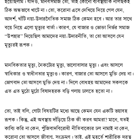
হয়েছিলাম। যদিও, মানবসমাজ তো, তাই কোনো ব্যবস্থায়ীক নীলছকই
ঠিক অন্ধভাবে খাটে না। তো, করোনা এসে দেখিয়ে দিয়ে গেল যেন,
আদর্শ, খাঁটি নয়া-উদারনৈতিক সমাজ ঠিক কেমন হবে। আর তার সাথে
বয়ে নিয়ে এলো মৃত্যুর বার্তা। কারণ, যে বাজার ও ভোক্তা নির্ভর সমাজ
“উপহার” দিয়েছিল আমাদের নয়া-উদারনীতি, তা তো আসলে যেন
মৃত্যুরই রূপক।
মানবিকতার মৃত্যু, নৈকট্যের মৃত্যু, ভালোবাসার মৃত্যু। এবং আসলে
স্বাধিকার ও স্বাধীনতার মৃত্যুও। কারণ, বাজার তো আসলে মুক্তি দেয় না।
ভোগবাদ তো আসলে মুক্তি দেয় না। দিলে বোধহয় আমাদের সকলকে
এত এত মুঠো মুঠো বিষাদহরক বড়ি গলায় ঢালতে হতো না।
তো, তাই বলি, গোটা বিষয়টির মধ্যে আছে কেমন যেন একটি ভয়াবহ
রূপক। কিন্তু, এই অবস্থায় দাঁড়িয়ে ঠিক কী করব আমরা? মানে, যতই
কাব্যি করি না কেন, পুঁজিবাদবিরোধী নীতিবাক্যের ঢল নামাই না কেন,
করোনা তো আসলে জীবাণু, সংক্রমণ। তাই, এই মুহূর্তে শারীরিক দূরত্ব