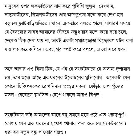
মানুষের ওপর লকডাউনের নাম করে পুলিশি জুলুম। দেখলাম,
স্বাস্থ্যকর্মীদের, বিমানকর্মীদের প্রায় অস্পৃশ্যের মতো করে দেখা হল
বহুতল ফ্ল্যাটবাড়িগুলিতে। মানে, একভাবে বলতে গেলে, সাধারণ সময়ে
যে বৈষম্যের আবহ আমাদের জীবনে ফল্গুধারার মতো করে বয়ে চলে,
দেখেও ঠিক দেখা যায় না, তারই একটা সমাজজোড়া বিস্ফোরণ ঘটল বলা
যায় গত কয়েকদিনে। এবং, খুব স্পষ্ট করে বললে, এ তো সবে শুরু।
তবে আবার এও কিনা ঠিক, যে এই যে সংকটকালে যে অসাম্য দৃশ্যমান
হয়, তার মধ্যে আছে একধরনের উন্মোচনের মুক্তিবোধ। অনেকটা যেন
কোনো চিকিৎসকের রোগনিদান-তত্ত্বের মতন। ফোঁড়ায় চাপা পুঁজের
মতন। বেরোলে কুৎসিত। চেপে থাকলে আরও বিপদ।
সংকটকাল তাই আমাদের কাছে বহু সময়ে হয়ে ওঠে এত গুরুত্বপূর্ণ।
কোথায় যেন এক ধরনের মুখোশ খোলার পালা শুরু হয় সংকটকালে।
শুরু হয় নতুন বন্ধু পাওয়ার গল্পও।