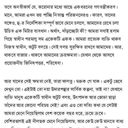
তবে অনস্বীকার্য যে, করোনার মধ্যে আছে একধরনের গণতন্ত্রীকরণ।
মানে, আমরা এখন ভয় পাচ্ছি নিতান্ত পরিজনদেরও। কারণ, তাদের
সঙ্গেও, হু-র নির্দেশিকা সম্পূর্ণ ভাবে মেনে চললে, আমাদের রেখে চলা
উচিত এক মিটার ব্যবধান। অর্থাৎ, দাঁড়াচ্ছেটা কী? আমরা সবাই হলাম
গিয়ে স্বাধীন পরমাণু সম একেকটি একক। আমরা প্রত্যেক ব্যক্তি থাকব
নিজস্ব স্বাধীন, অটুট বলয়ে। সেই বলয় সুরক্ষিত রাখবে আমাদের। আর,
থাকবে বাজার। থাকবে আমাদের ক্রয়ক্ষমতা। যেখান থেকে আসবে
প্রয়োজনীয় জিনিষপত্তর, পরিষেবা।
আর যাদের সেই ক্ষমতা নেই, তারা ফালতু। মরুক গে যাক। একটু ভেবে
দেখুন তো। এইটাই তো নয়া উদারপন্থার সার্বিক কল্পনা, তাই না? যেখানে
ব্যক্তি মানুষ একেকটি স্বাধীন অটুট বলয়, উৎপাদক আর ভোক্তা ছাড়া
তাঁদের আর কোনো পরিচয় নেই? এবং এও তো সত্যি কথা যে সেটাই
আমরা মেনে নিয়েছিলাম বেশ কয়েক বছর ধরে, ক্রমে ক্রমে।
বেশিরভাগই এই নীলছক মেনে নিয়েছিলাম, আর কেউ কেউ মানতে বাধ্য