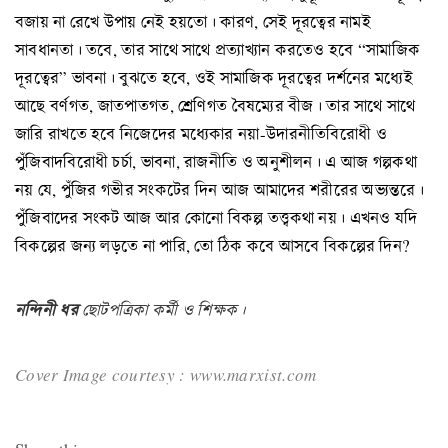
বজায় না রেখে উপায় নেই হয়তো। কারণ, সেই দূরত্বের নামই
সাবধানতা। তবে, তার সাথে সাথে প্রত্যাখ্যান করতেও হবে “সামাজিক
দূরত্বের” ভাবনা। বুঝতে হবে, ওই সামাজিক দূরত্বের দর্শনের মধ্যেই
আছে বর্ণগত, জাতপাতগত, শ্রেণিগত বৈষম্যের বীজ। তার সাথে সাথে
জারি রাখতে হবে নিজেদের মধ্যেকার নয়া-উদারনীতিবিরোধী ও
পুঁজিবাদবিরোধী চর্চা, ভাবনা, রাজনীতি ও অনুশীলন। এ আজ গল্পকথা
নয় যে, পুঁজির গভীর সংকটের দিন আজ আমাদের শরীরের অভ্যন্তরে।
পুঁজিবাদের সংকট আজ আর কোনো বিকল্প তত্ত্বকথা নয়। এখনও যদি
বিকল্পের জন্য লড়তে না পারি, তো ঠিক কবে আসবে বিকল্পের দিন?
নন্দিনী ধর
ছোটপত্রিকা কর্মী ও শিক্ষক।
Cover Image courtesy : www.marxist.com