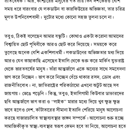
প্রতিষেধক। আর, কাশ্মীরের মানুষের গত প্রায় তিন দশকেরও বেশি
সময় ধরে বারংবার যে লকডাউন বা কারফিউয়ের অভিজ্ঞতা, তার চরিত্র
মূলত উপনিবেশবাদী। দুটোর মধ্যে কোনো সহজ তুলনা চলে না।
তবুও, ঠিকই বলেছেন আমার বন্ধুটি। কোথাও একটা করোনা আমাদের
বিশ্বায়িত ছোট পৃথিবীকে আরও ছোট করে দিয়েছে। সময়কে করে
তুলেছে অনেক বেশি একশিলাধর্মী। লকডাউনের অভিজ্ঞতার মধ্য দিয়ে
আরও যেন কাছাকাছি এসেছেন ইতালি থেকে শুরু করে মার্কিন যুক্তরাষ্ট্র
থেকে ভারতবর্ষের মানুষ। তাঁরা আন্তর্জালে একে অন্যের সাথে সমবেদনা
ভাগ করে নিচ্ছেন। ভাগ করে নিচ্ছেন বেঁচে থাকার রসদ, ক্রোধ এবং
রাজনীতিবোধ। না, জাতিরাষ্ট্রের পরিকাঠামো এখনো অটুট আছে সব
জায়গায়। ভেঙে পড়েনি। কিন্তু, তবুও, ইতালিগামী কিউবার ডাক্তারদের
ছবি আন্তর্জালে ভাগ করা ও “লাইক” মারার মধ্যে দিয়ে খুব ক্ষুদ্র ক্ষুদ্র
ভাবে হলেও দেশ, কাঁটাতারের সীমানা ইত্যাদি পেরিয়ে মানুষ আলোচনা
করছে বাজারচালিত স্বাস্থ্যব্যবস্থার ভাঙ্গন সম্পর্কে। আলোচনা শুরু হচ্ছে
সামাজিকীকৃত স্বাস্থ্য-ব্যবস্থার স্বরূপ কেমন হবে তা নিয়ে, আলোচনা হতে