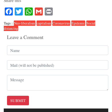
Share this
Facebook
Twitter
WhatsApp
Gmail
Print
Tags :
Neo-liberalism
capitalism
Coronavirus
Epidemic
Social
distancing
Leave a Comment
SUBMIT