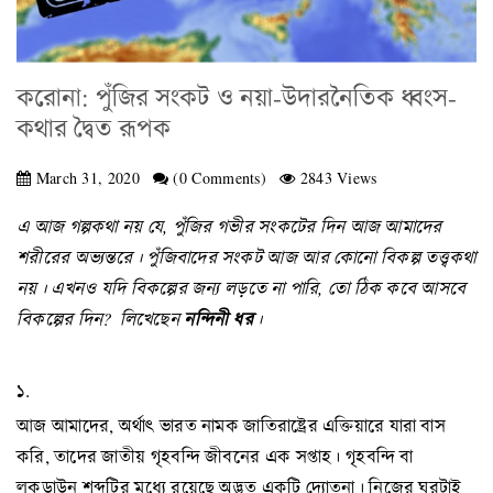
করোনা: পুঁজির সংকট ও নয়া-উদারনৈতিক ধ্বংস-
কথার দ্বৈত রূপক
March 31, 2020
(0 Comments)
2843 Views
এ আজ গল্পকথা নয় যে, পুঁজির গভীর সংকটের দিন আজ আমাদের
শরীরের অভ্যন্তরে। পুঁজিবাদের সংকট আজ আর কোনো বিকল্প তত্ত্বকথা
নয়। এখনও যদি বিকল্পের জন্য লড়তে না পারি, তো ঠিক কবে আসবে
বিকল্পের দিন?
লিখেছেন
নন্দিনী ধর
।
১.
আজ আমাদের, অর্থাৎ ভারত নামক জাতিরাষ্ট্রের এক্তিয়ারে যারা বাস
করি, তাদের জাতীয় গৃহবন্দি জীবনের এক সপ্তাহ। গৃহবন্দি বা
লকডাউন শব্দটির মধ্যে রয়েছে অদ্ভুত একটি দ্যোতনা। নিজের ঘরটাই