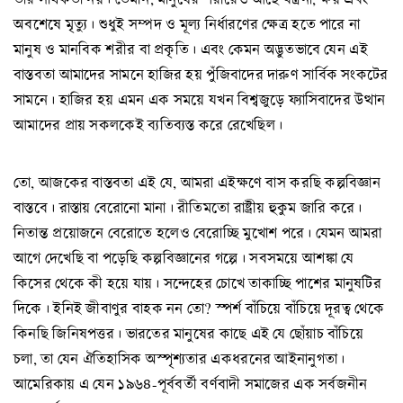
অবশেষে মৃত্যু। শুধুই সম্পদ ও মূল্য নির্ধারণের ক্ষেত্র হতে পারে না
মানুষ ও মানবিক শরীর বা প্রকৃতি। এবং কেমন অদ্ভুতভাবে যেন এই
বাস্তবতা আমাদের সামনে হাজির হয় পুঁজিবাদের দারুণ সার্বিক সংকটের
সামনে। হাজির হয় এমন এক সময়ে যখন বিশ্বজুড়ে ফ্যাসিবাদের উত্থান
আমাদের প্রায় সকলকেই ব্যতিব্যস্ত করে রেখেছিল।
তো, আজকের বাস্তবতা এই যে, আমরা এইক্ষণে বাস করছি কল্পবিজ্ঞান
বাস্তবে। রাস্তায় বেরোনো মানা। রীতিমতো রাষ্ট্রীয় হুকুম জারি করে।
নিতান্ত প্রয়োজনে বেরোতে হলেও বেরোচ্ছি মুখোশ পরে। যেমন আমরা
আগে দেখেছি বা পড়েছি কল্পবিজ্ঞানের গল্পে। সবসময়ে আশঙ্কা যে
কিসের থেকে কী হয়ে যায়। সন্দেহের চোখে তাকাচ্ছি পাশের মানুষটির
দিকে। ইনিই জীবাণুর বাহক নন তো? স্পর্শ বাঁচিয়ে বাঁচিয়ে দূরত্ব থেকে
কিনছি জিনিষপত্তর। ভারতের মানুষের কাছে এই যে ছোঁয়াচ বাঁচিয়ে
চলা, তা যেন ঐতিহাসিক অস্পৃশ্যতার একধরনের আইনানুগতা।
আমেরিকায় এ যেন ১৯৬৪-পূর্ববর্তী বর্ণবাদী সমাজের এক সর্বজনীন