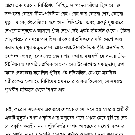
আসে এক ধরনের নির্বিশেষ, নিশ্ছিদ্র সম্পদের আঁধার হিসেবে। সে
সম্পদের কোনো সীমা-পরিসীমা নেই। নেই তার কোনো শেষ, কোনো
মৃত্যু। যাকে, ইংরেজিতে বলে আন-লিমিটেড। এবং, একটু সূক্ষ্মভাবে
দেখলে মানুষকেও আসলে পুঁজি দেখে সেই একই দৃষ্টিভঙ্গি থেকে। পুঁজির
গোড়াপত্তনের সময়ে তাই ছিল না কোনো শ্রমিকদের ঘণ্টা মেপে কাজ
করার ছক। খুব অদ্ভুতভাবে, আজ নয়া-উদারনৈতিক পুঁজি অন্তর্গত যে
উৎপাদন-ব্যবস্থা, সেখানেও নেই। প্রায়। আর, মধ্যবর্তী যে সময়ে ট্রেড-
ইউনিয়ন ও সংগঠিত শ্রমিক আন্দোলনের উদ্যোগে ও মধ্যস্থতায়, রাশ
টানার চেষ্টা করা হয়েছিল পুঁজির এই দৃষ্টিভঙ্গির, যেখানে মানবিক
শরীরকেও দেখা হয় নির্নিমেষ শ্রমদানের আকর হিসেবে, সে সময়ও
পৃথিবীর ইতিহাস থেকে বিগত প্রায়।
তাই, করোনা সংক্রমণ একভাবে দেখতে গেলে, মনে হয় যে প্রায় প্রতীকী
একটি মুহূর্ত। যখন প্রকৃতি প্রায় মানুষের গালে থাপ্পড় মেরে বুঝিয়ে দেয়
যে প্রকৃতি ক্ষয়হীন নয়। পুঁজিনির্ভর সম্পদ আহরণের মধ্যেই একমাত্র
তার সার্থকতা নয়। তেমনি, মানুষের শরীরেও আছে যন্ত্রনা, ক্ষয় এবং