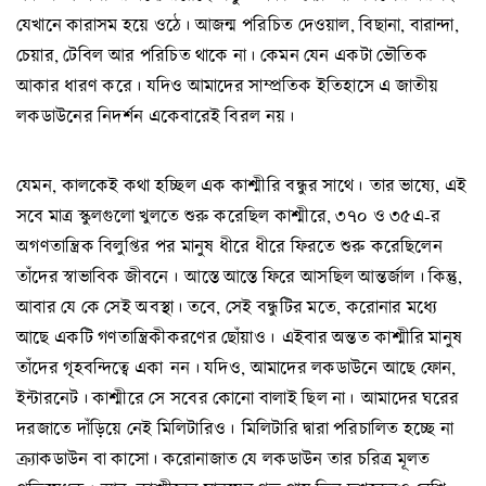
যেখানে কারাসম হয়ে ওঠে। আজন্ম পরিচিত দেওয়াল, বিছানা, বারান্দা,
চেয়ার, টেবিল আর পরিচিত থাকে না। কেমন যেন একটা ভৌতিক
আকার ধারণ করে। যদিও আমাদের সাম্প্রতিক ইতিহাসে এ জাতীয়
লকডাউনের নিদর্শন একেবারেই বিরল নয়।
যেমন, কালকেই কথা হচ্ছিল এক কাশ্মীরি বন্ধুর সাথে। তার ভাষ্যে, এই
সবে মাত্র স্কুলগুলো খুলতে শুরু করেছিল কাশ্মীরে, ৩৭০ ও ৩৫এ-র
অগণতান্ত্রিক বিলুপ্তির পর মানুষ ধীরে ধীরে ফিরতে শুরু করেছিলেন
তাঁদের স্বাভাবিক জীবনে। আস্তে আস্তে ফিরে আসছিল আন্তর্জাল। কিন্তু,
আবার যে কে সেই অবস্থা। তবে, সেই বন্ধুটির মতে, করোনার মধ্যে
আছে একটি গণতান্ত্রিকীকরণের ছোঁয়াও। এইবার অন্তত কাশ্মীরি মানুষ
তাঁদের গৃহবন্দিত্বে একা নন। যদিও, আমাদের লকডাউনে আছে ফোন,
ইন্টারনেট। কাশ্মীরে সে সবের কোনো বালাই ছিল না। আমাদের ঘরের
দরজাতে দাঁড়িয়ে নেই মিলিটারিও। মিলিটারি দ্বারা পরিচালিত হচ্ছে না
ক্র্যাকডাউন বা কাসো। করোনাজাত যে লকডাউন তার চরিত্র মূলত