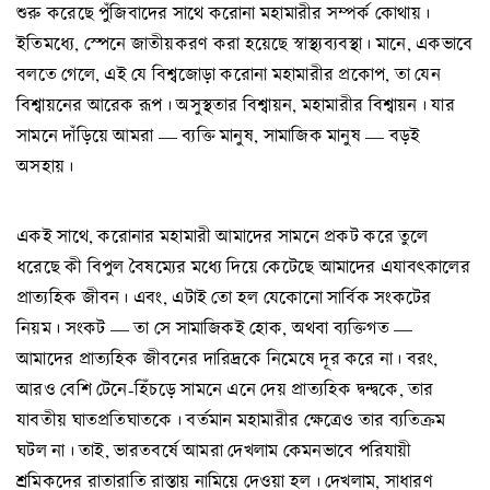
শুরু করেছে পুঁজিবাদের সাথে করোনা মহামারীর সম্পর্ক কোথায়।
ইতিমধ্যে, স্পেনে জাতীয়করণ করা হয়েছে স্বাস্থ্যব্যবস্থা। মানে, একভাবে
বলতে গেলে, এই যে বিশ্বজোড়া করোনা মহামারীর প্রকোপ, তা যেন
বিশ্বায়নের আরেক রূপ। অসুস্থতার বিশ্বায়ন, মহামারীর বিশ্বায়ন। যার
সামনে দাঁড়িয়ে আমরা — ব্যক্তি মানুষ, সামাজিক মানুষ — বড়ই
অসহায়।
একই সাথে, করোনার মহামারী আমাদের সামনে প্রকট করে তুলে
ধরেছে কী বিপুল বৈষম্যের মধ্যে দিয়ে কেটেছে আমাদের এযাবৎকালের
প্রাত্যহিক জীবন। এবং, এটাই তো হল যেকোনো সার্বিক সংকটের
নিয়ম। সংকট — তা সে সামাজিকই হোক, অথবা ব্যক্তিগত —
আমাদের প্রাত্যহিক জীবনের দারিদ্রকে নিমেষে দূর করে না। বরং,
আরও বেশি টেনে-হিঁচড়ে সামনে এনে দেয় প্রাত্যহিক দ্বন্দ্বকে, তার
যাবতীয় ঘাতপ্রতিঘাতকে। বর্তমান মহামারীর ক্ষেত্রেও তার ব্যতিক্রম
ঘটল না। তাই, ভারতবর্ষে আমরা দেখলাম কেমনভাবে পরিযায়ী
শ্রমিকদের রাতারাতি রাস্তায় নামিয়ে দেওয়া হল। দেখলাম, সাধারণ