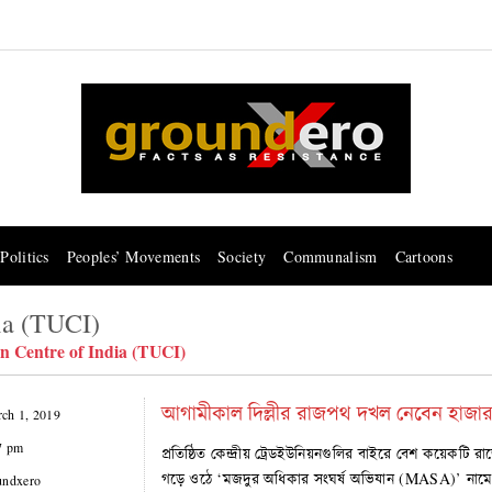
Politics
Peoples’ Movements
Society
Communalism
Cartoons
ia (TUCI)
n Centre of India (TUCI)
আগামীকাল দিল্লীর রাজপথ দখল নেবেন হাজার হ
ch 1, 2019
7 pm
প্রতিষ্ঠিত কেন্দ্রীয় ট্রেডইউনিয়নগুলির বাইরে বেশ কয়েকটি র
গড়ে ওঠে ‘মজদুর অধিকার সংঘর্ষ অভিযান (MASA)’ নামে
undxero