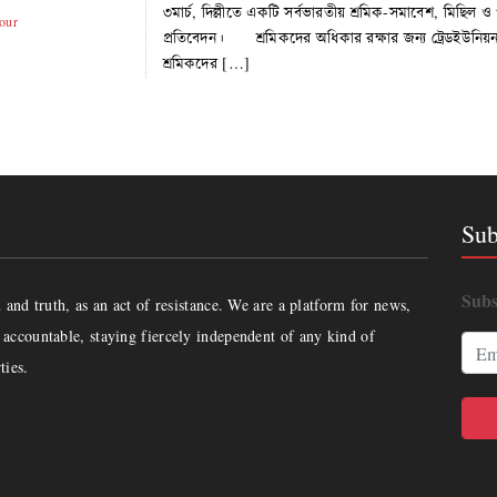
৩মার্চ, দিল্লীতে একটি সর্বভারতীয় শ্রমিক-সমাবেশ, মিছিল ও
our
প্রতিবেদন। শ্রমিকদের অধিকার রক্ষার জন্য ট্রেডইউনিয়ন
শ্রমিকদের […]
Sub
Subs
and truth, as an act of resistance. We are a platform for news,
accountable, staying fiercely independent of any kind of
ties.