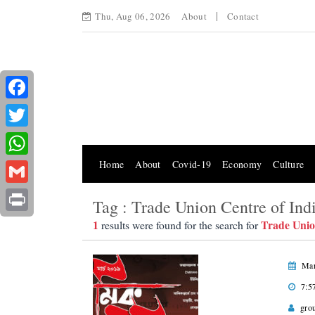
Thu, Aug 06, 2026
About
Contact
Facebook
Twitter
Home
About
Covid-19
Economy
Culture
WhatsApp
Gmail
Tag : Trade Union Centre of Ind
Print
1
Trade Unio
results were found for the search for
Mar
7:5
gro