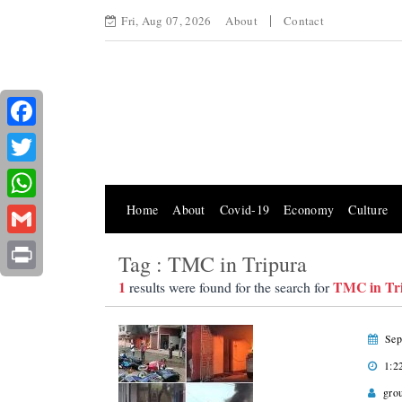
Fri, Aug 07, 2026
About
Contact
Facebook
Twitter
Home
About
Covid-19
Economy
Culture
WhatsApp
Gmail
Tag : TMC in Tripura
Print
1
TMC in Tr
results were found for the search for
Sep
1:2
gro