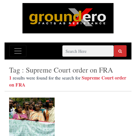
Tag : Supreme Court order on FRA
1
Supreme Court order
results were found for the search for
on FRA