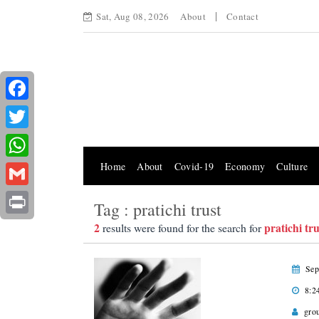
Sat, Aug 08, 2026
About
Contact
Facebook
Twitter
Home
About
Covid-19
Economy
Culture
WhatsApp
Gmail
Tag : pratichi trust
Print
2
pratichi tru
results were found for the search for
Sep
8:2
gro