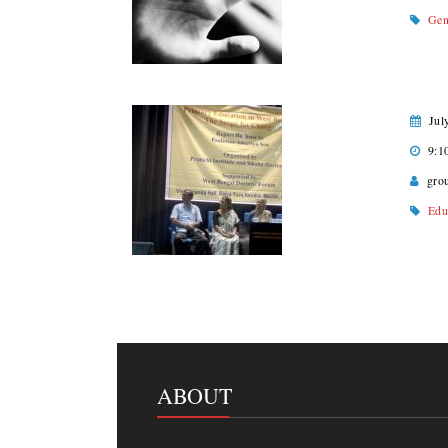
Gen
Jul
9:1
gro
Edu
ABOUT