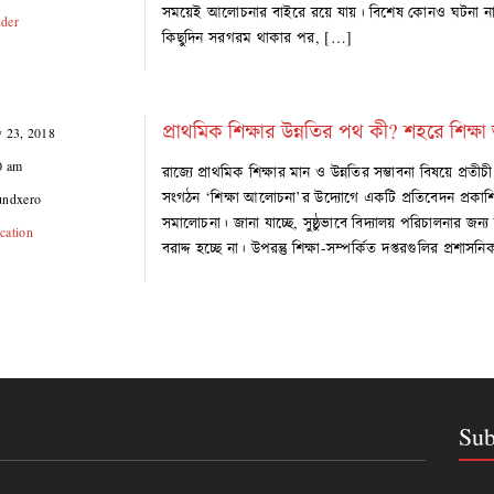
সময়েই আলোচনার বাইরে রয়ে যায়। বিশেষ কোনও ঘটনা না
der
কিছুদিন সরগরম থাকার পর, […]
প্রাথমিক শিক্ষার উন্নতির পথ কী? শহরে শিক্
y 23, 2018
0 am
রাজ্যে প্রাথমিক শিক্ষার মান ও উন্নতির সম্ভাবনা বিষয়ে প্রতীচ
সংগঠন ‘শিক্ষা আলোচনা’র উদ্যোগে একটি প্রতিবেদন প্রকাশ
undxero
সমালোচনা। জানা যাচ্ছে, সুষ্ঠুভাবে বিদ্যালয় পরিচালনার জ
cation
বরাদ্দ হচ্ছে না। উপরন্তু শিক্ষা-সম্পর্কিত দপ্তরগুলির প্রশাস
Sub