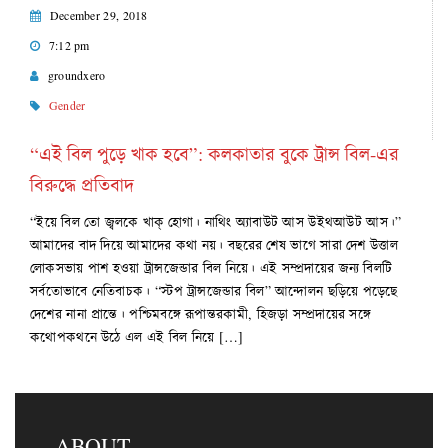
December 29, 2018
7:12 pm
groundxero
Gender
“এই বিল পুড়ে খাক হবে”: কলকাতার বুকে ট্রান্স বিল-এর
বিরুদ্ধে প্রতিবাদ
“ইয়ে বিল তো জ্বলকে খাক্‌ হোগা। নাথিং অ্যাবাউট আস উইথআউট আস।”
আমাদের বাদ দিয়ে আমাদের কথা নয়। বছরের শেষ ভাগে সারা দেশ উত্তাল
লোকসভায় পাশ হওয়া ট্রান্সজেন্ডার বিল নিয়ে। এই সম্প্রদায়ের জন্য বিলটি
সর্বতোভাবে নেতিবাচক। “স্টপ ট্রান্সজেন্ডার বিল” আন্দোলন ছড়িয়ে পড়েছে
দেশের নানা প্রান্তে। পশ্চিমবঙ্গে রূপান্তরকামী, হিজড়া সম্প্রদায়ের সঙ্গে
কথোপকথনে উঠে এল এই বিল নিয়ে […]
ABOUT