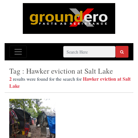
Tag : Hawker eviction at Salt Lake
2
Hawker eviction at Salt
results were found for the search for
Lake