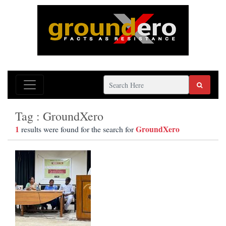
Tag : GroundXero
1
GroundXero
results were found for the search for