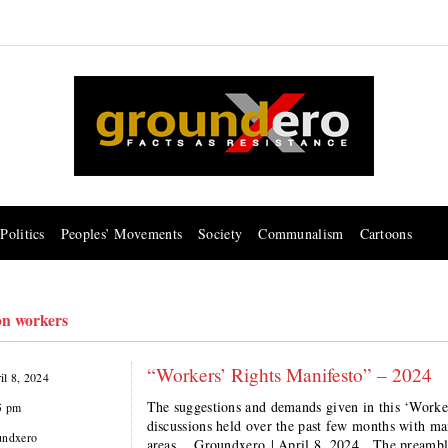
Politics
Peoples’ Movements
Society
Communalism
Cartoons
on workers
“Workers’ Rights Manifesto” – 2024
il 8, 2024
The suggestions and demands given in this ‘Worke
5 pm
discussions held over the past few months with ma
undxero
areas. Groundxero | April 8, 2024 The preamble o