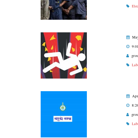
Ele
May
9:0
gro
Lab
Apr
8:2
gro
Lab