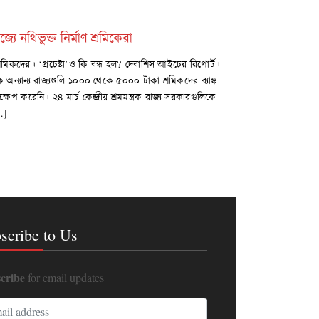
 নথিভুক্ত নির্মাণ শ্রমিকেরা
শ্রমিকদের। ‘প্রচেষ্টা’ও কি বন্ধ হল? দেবাশিস আইচের রিপোর্ট।
ন্যান্য রাজ্যগুলি ১০০০ থেকে ৫০০০ টাকা শ্রমিকদের ব্যাঙ্ক
েপ করেনি। ২৪ মার্চ কেন্দ্রীয় শ্রমমন্ত্রক রাজ্য সরকারগুলিকে
[…]
scribe to Us
cribe
for email updates