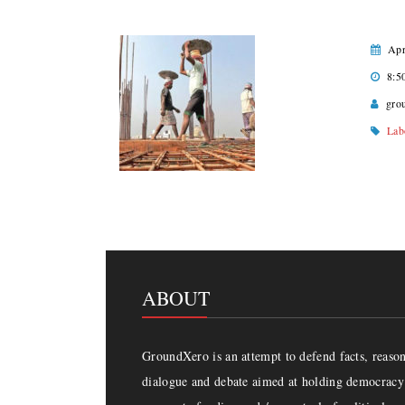
Apr
8:5
gro
Lab
ABOUT
GroundXero is an attempt to defend facts, reason 
dialogue and debate aimed at holding democracy 