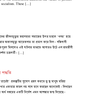
nd socialism. These […]
িকদের জীবনমৃত্যুর ভয়াবহতা সমাজের উপর মহলে ‘খবর’ হয়ে
রার অকালমৃত্যু আরেকবার তা প্রমাণ করে দিল। বস্তিবাসী
্ষতিপূরণ মিললেও এই ঘটনার মাধ্যমে আবারও উঠে এল শ্রমজীবী
র্শনা চক্রবর্তী। […]
 পদ্ধতি
েষ্টা’ প্রকল্পটির সুযোগ গ্রহণ করতে দু:স্থ মানুষ মরিয়া
ত রাখার একমাত্র কারণ নয় বলে মনে করছেন অনেকেই। লিখছেন
র অর্থ দপ্তরের একটি নির্দেশ এমন আশঙ্কার জন্ম দিয়েছে।