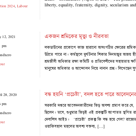
liberty, equality, fraternity, dignity, secularism a
ction 2024
,
Labour
একজন শ্রমিকের মৃত্যু ও নীরবতা
 12, 2021
1 pm
লকডাউনের প্রকোপে কাজ হারানো অসংগঠিত ক্ষেত্রের শ্রম
উঠতে পারে না। কর্মস্থলে দুর্ঘটনার শিকার দিনমজুর অজয় হী
undxero
শ্রমজীবী অধিকার রক্ষা কমিটি ও প্রতিবেশীদের সহায়তায় ক
our
মানুষের অধিকার ও আন্দোলন নিয়ে নানান প্রশ্ন। লিখেছেন সুদ
বন্ধ হয়নি ‘প্রচেষ্টা’, বদল হতে পারে আবেদনের
il 28, 2020
6 pm
সরকারি দপ্তরে আবেদনকারীদের ভিড় অবশ্য প্রমাণ করে যে, ‘প্রচ
ছিলেন। তবে, শুধুমাত্র ভিড়ই এই প্রকল্পটি আপাতত স্থগি
undxero
দেবাশিস আইচ। ‘প্রচেষ্টা’ প্রকল্প কি বন্ধ হয়ে গেল? রাজ্যে
our
ওয়াকিবহাল মহলের অবশ্য বক্তব্য, […]