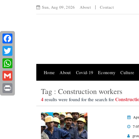
Sun, Aug 09, 2026
About
Contact
Facebook
Twitter
Home
About
Covid-19
Economy
Culture
WhatsApp
Gmail
Tag : Construction workers
Print
4
Constructi
results were found for the search for
Apr
7:0
gro