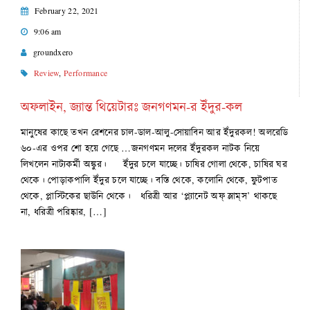
February 22, 2021
9:06 am
groundxero
Review
,
Performance
অফলাইন, জ্যান্ত থিয়েটারঃ জনগণমন-র ইঁদুর-কল
মানুষের কাছে তখন রেশনের চাল-ডাল-আলু-সোয়াবিন আর ইঁদুরকল! অলরেডি
৬০-এর ওপর শো হয়ে গেছে …জনগণমন দলের ইঁদুরকল নাটক নিয়ে
লিখলেন নাট্যকর্মী অঙ্কুর। ইঁদুর চলে যাচ্ছে। চাষির গোলা থেকে, চাষির ঘর
থেকে। পোড়াকপালি ইঁদুর চলে যাচ্ছে। বস্তি থেকে, কলোনি থেকে, ফুটপাত
থেকে, প্লাস্টিকের ছাউনি থেকে। ধরিত্রী আর ‘প্ল্যানেট অফ্‌ স্লাম্‌স’ থাকছে
না, ধরিত্রী পরিষ্কার, […]