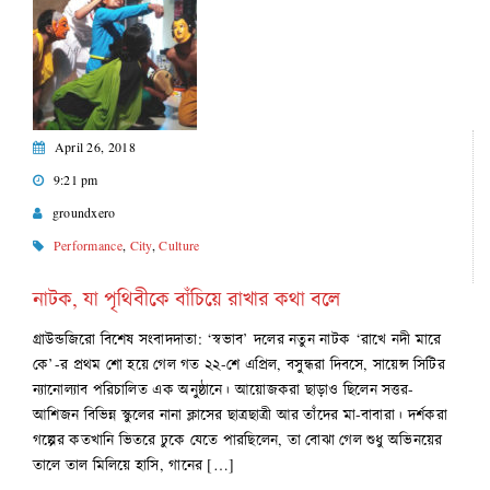
April 26, 2018
9:21 pm
groundxero
Performance
,
City
,
Culture
নাটক, যা পৃথিবীকে বাঁচিয়ে রাখার কথা বলে
গ্রাউন্ডজিরো বিশেষ সংবাদদাতা: ‘স্বভাব’ দলের নতুন নাটক ‘রাখে নদী মারে
কে’-র প্রথম শো হয়ে গেল গত ২২-শে এপ্রিল, বসুন্ধরা দিবসে, সায়েন্স সিটির
ন্যানোল্যাব পরিচালিত এক অনুষ্ঠানে। আয়োজকরা ছাড়াও ছিলেন সত্তর-
আশিজন বিভিন্ন স্কুলের নানা ক্লাসের ছাত্রছাত্রী আর তাঁদের মা-বাবারা। দর্শকরা
গল্পের কতখানি ভিতরে ঢুকে যেতে পারছিলেন, তা বোঝা গেল শুধু অভিনয়ের
তালে তাল মিলিয়ে হাসি, গানের […]