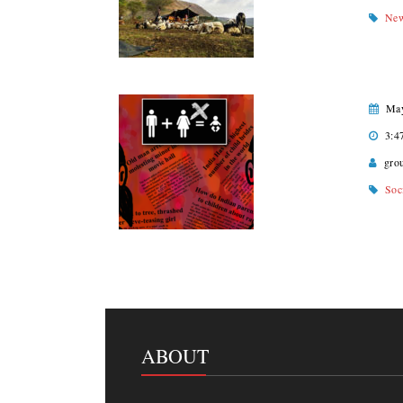
Ne
May
3:4
gro
Soc
ABOUT