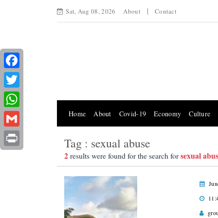
Sat, Aug 08, 2026
About
Contact
Facebook
Twitter
Home
About
Covid-19
Economy
Culture
WhatsApp
Gmail
Tag : sexual abuse
Print
2
sexual abu
results were found for the search for
Jun
11:
gro