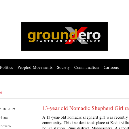
Politics
Peoples’ Movements
Society
Communalism
Cartoons
se
13-year old Nomadic Shepherd Girl r
e 18, 2019
A 13-year-old nomadic shepherd girl was recently
44 am
community. This incident took place at Kodit villa
undxero
police station, Pune district, Maharashtra. A re