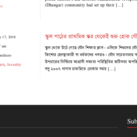
(Dhangar) community had set up their […]
ws
স্কুল পাঠের প্রাথমিক স্তর থেকেই শুরু হোক যৌ
 17, 2018
7 am
স্কুল থেকে উঠে গেছে যৌন শিক্ষার ক্লাস। এদিকে শিশুদের 
কিশোর হেনস্থাকারী বা ধর্ষকদের খবরও। যৌন সচেতনতার বা 
undxero
উপচারের নির্বিচার আগ্রাসী লভ্যতা পরিস্থিতির জটিলতা অপর
iety
,
Sexuality
বসু ২০০৭ নাগাদ চাকরিতে ঢোকার সময় […]
Sub