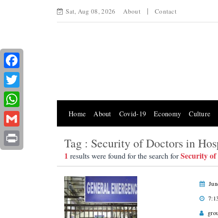
Sat, Aug 08, 2026
About
Contact
Facebook
Twitter
Home
About
Covid-19
Economy
Culture
WhatsApp
Gmail
Tag : Security of Doctors in Hos
Print
1
Security of
results were found for the search for
Jun
7:1
gro