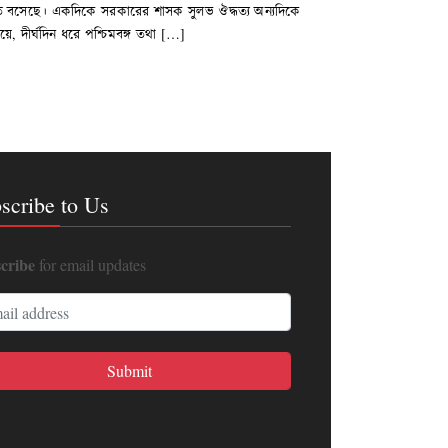
 পড়তে বসেছে। একদিকে সরকারের শাসক সুলভ ঔদ্ধত্য অন্যদিকে
য়ে, দীর্ঘদিন ধরে পশ্চিমবঙ্গ তথা […]
scribe to Us
cribe
for email updates