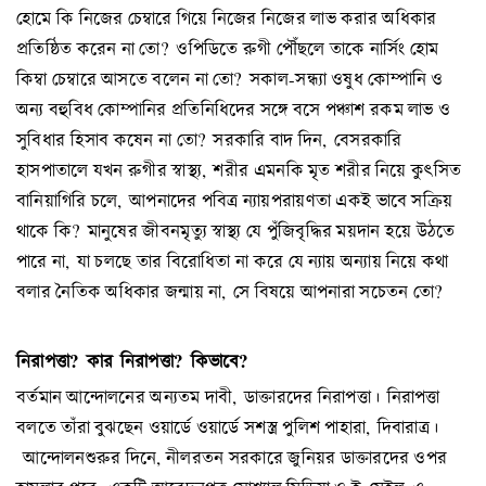
হোমে কি নিজের চেম্বারে গিয়ে নিজের নিজের লাভ করার অধিকার
প্রতিষ্ঠিত করেন না তো? ওপিডিতে রুগী পৌঁছলে তাকে নার্সিং হোম
কিম্বা চেম্বারে আসতে বলেন না তো? সকাল-সন্ধ্যা ওষুধ কোম্পানি ও
অন্য বহুবিধ কোম্পানির প্রতিনিধিদের সঙ্গে বসে পঞ্চাশ রকম লাভ ও
সুবিধার হিসাব কষেন না তো? সরকারি বাদ দিন, বেসরকারি
হাসপাতালে যখন রুগীর স্বাস্থ্য, শরীর এমনকি মৃত শরীর নিয়ে কুৎসিত
বানিয়াগিরি চলে, আপনাদের পবিত্র ন্যায়পরায়ণতা একই ভাবে সক্রিয়
থাকে কি? মানুষের জীবনমৃত্যু স্বাস্থ্য যে পুঁজিবৃদ্ধির ময়দান হয়ে উঠতে
পারে না, যা চলছে তার বিরোধিতা না করে যে ন্যায় অন্যায় নিয়ে কথা
বলার নৈতিক অধিকার জন্মায় না, সে বিষয়ে আপনারা সচেতন তো?
নিরাপত্তা
?
কার
নিরাপত্তা
?
কিভাবে
?
বর্তমান আন্দোলনের অন্যতম দাবী, ডাক্তারদের নিরাপত্তা। নিরাপত্তা
বলতে তাঁরা বুঝছেন ওয়ার্ডে ওয়ার্ডে সশস্ত্র পুলিশ পাহারা, দিবারাত্র।
আন্দোলনশুরুর দিনে, নীলরতন সরকারে জুনিয়র ডাক্তারদের ওপর