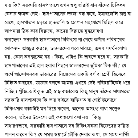
যায় কি? সরকারি হাসপাতালে এখন শুধু তাঁরাই যান যাঁদের চিকিৎসা
কেনার ক্ষমতা নেই। হাসপাতালের দরজা বন্ধ করে, ইমারজেন্সি চালু না
রেখে, হাসপাতাল চত্বরে হাততালি ও স্লোগান সহযোগে মিছিল করে
আপনারা ঠিক কার বিরুদ্ধে, কাদের বিরুদ্ধে যুদ্ধঘোষণা
করছেন? সরকারি হাসপাতালে চিকিৎসা না পেয়ে রুগীর পরিবারের
লোকজন ভাঙচুর করছে, ডাক্তারদের ধরে মারছে, এসব সমর্থনযোগ্য
নয়, কোন অবস্থাতেই নয়। কিন্তু, এটাও কি ভাবতে হবে না, সরকারি
হাসপাতালের এই হাল হবার পিছনে ডাক্তারদের ভূমিকা ঠিক কী? যে
অর্থে আন্দোলনরত ডাক্তারেরা নিজেদের একটি বর্গ বা শ্রেণী হিসেবে
চিহ্নিত করছেন, ডাক্তার বলতে আমরা এখানে সেই পরিচয়টিকেই ধরে
নিচ্ছি। পুঁজি-অধিকৃত এই স্বাস্থ্যবাজারেও কিছু মানুষ তাঁদের সাধ্যমতো
সরকারি হাসপাতালে কি তার বাইরে ব্যক্তিগত বা গোষ্ঠীউদ্যোগে
চিকিৎসার কাজটাই মন দিয়ে করেন, অনেক অসংখ্য বাধা সত্ত্বেও
করেন, তাঁদের উদ্দেশ্যে এই কথাগুলো বলা নয়। কিন্তু
সাধারণভাবে, সরকারি হাসপাতালে সব চিকিৎসকরা নিজেদের দায়িত্ব
পালন করেন কি? যে সময় ওয়ার্ডে চৌকি দেবার কথা, সে সময় নার্সিং