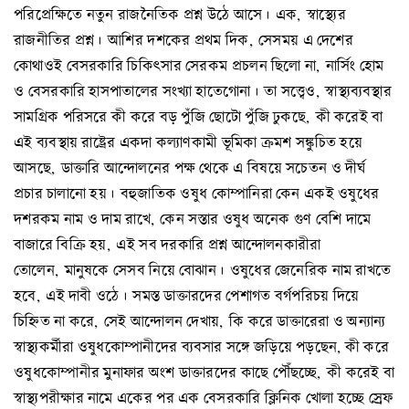
পরিপ্রেক্ষিতে নতুন রাজনৈতিক প্রশ্ন উঠে আসে। এক, স্বাস্থ্যের
রাজনীতির প্রশ্ন। আশির দশকের প্রথম দিক, সেসময় এ দেশের
কোথাওই বেসরকারি চিকিৎসার সেরকম প্রচলন ছিলো না, নার্সিং হোম
ও বেসরকারি হাসপাতালের সংখ্যা হাতেগোনা। তা সত্ত্বেও, স্বাস্থ্যব্যবস্থার
সামগ্রিক পরিসরে কী করে বড় পুঁজি ছোটো পুঁজি ঢুকছে, কী করেই বা
এই ব্যবস্থায় রাষ্ট্রের একদা কল্যাণকামী ভূমিকা ক্রমশ সঙ্কুচিত হয়ে
আসছে, ডাক্তারি আন্দোলনের পক্ষ থেকে এ বিষয়ে সচেতন ও দীর্ঘ
প্রচার চালানো হয়। বহুজাতিক ওষুধ কোম্পানিরা কেন একই ওষুধের
দশরকম নাম ও দাম রাখে, কেন সস্তার ওষুধ অনেক গুণ বেশি দামে
বাজারে বিক্রি হয়, এই সব দরকারি প্রশ্ন আন্দোলনকারীরা
তোলেন, মানুষকে সেসব নিয়ে বোঝান। ওষুধের জেনেরিক নাম রাখতে
হবে, এই দাবী ওঠে। সমস্ত ডাক্তারদের পেশাগত বর্গপরিচয় দিয়ে
চিহ্নিত না করে, সেই আন্দোলন দেখায়, কি করে ডাক্তারেরা ও অন্যান্য
স্বাস্থ্যকর্মীরা ওষুধকোম্পানীদের ব্যবসার সঙ্গে জড়িয়ে পড়ছেন, কী করে
ওষুধকোম্পানীর মুনাফার অংশ ডাক্তারদের কাছে পৌঁছচ্ছে, কী করেই বা
স্বাস্থ্যপরীক্ষার নামে একের পর এক বেসরকারি ক্লিনিক খোলা হচ্ছে স্রেফ