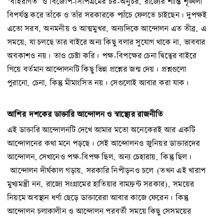
‘বহিরাগত’ ও বিজেপি-সিপিএমের চর-অনুচর, রাজ্যের শান্তি শৃঙ্খলা
বিপর্যস্ত করে তাঁকে ও তাঁর সরকারকে প্যাঁচে ফেলতে চাইছেন। দুপক্ষই
এতো সরব, অনমনীয় ও আত্মমুখর, অন্যদিকে আন্দোলন এত তীব্র, এ
সময়ে, যা চলছে তার বাইরে অন্য কিছু বলার সুযোগ থাকে না, ভাববার
অবকাশও নয়। তাও চেষ্টা করি। পক্ষ-বিপক্ষের চেনা দ্বিত্বের বাইরে
গিয়ে বর্তমান আন্দোলনটি কিছু ভিন্ন প্রশ্নের জন্ম দেয়। প্রশ্নগুলো
পুরানো, চেনা, কিন্তু মীমাংসিত নয়। সেগুলোই আবার করা যাক।
আশির
দশকের ডাক্তারি আন্দোলন ও স্বাস্থ্যের রাজনীতি
এই ডাক্তারি আন্দোলনটি দেখে আমার মতো অনেকেরই আর একটি
আন্দোলনের কথা মনে পড়ছে। সেই আন্দোলনও জুনিয়র ডাক্তারদের
আন্দোলন, সেখানেও পক্ষ-বিপক্ষ ছিল, অন্য চেহারায়, কিন্তু ছিল।
আন্দোলন দীর্ঘকাল গড়ায়, সরকারি নিপীড়নও চলে (তখন এই খারাপ
মুখ্যমন্ত্রী নন, রাজ্যে সংগ্রামের হাতিয়ার বামফ্রন্ট সরকার), সময়ের
নিয়মে অবস্থান ধর্ণা ছেড়ে ডাক্তারেরা আবার কাজে ফেরেন। কিন্তু
আন্দোলন চলাকালীন ও আন্দোলন পরবর্তী সময়ে কিছু সেসময়ের