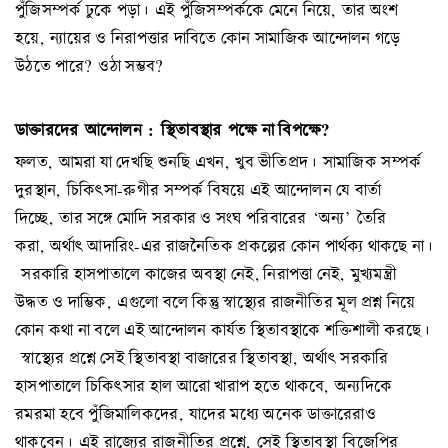
পুঁজিসম্পর্ক ঢুকে পড়া। এই পুঁজিসম্পর্ককে মেনে নিয়ে, তার অংশ
হয়ে, ন্যায়ের ও নিরাপত্তার দাবিতে কোন সামাজিক আন্দোলন গড়ে
উঠতে পারে? ওঠা সম্ভব?
ডাক্তারদের
আন্দোলন
:
স্থিতাবস্থার
পক্ষে না বিপক্ষে
?
ফলত, আমরা যা দেখছি শুনছি এখন, খুব ভীতিপ্রদ। সামাজিক সম্পর্ক
দুরস্থান, চিকিৎসা-রুগীর সম্পর্ক বিষয়ে এই আন্দোলন যে বার্তা
দিচ্ছে, তার সঙ্গে মোদি সরকার ও সংঘ পরিবারের ‘অন্য’ তৈরি
করা, অর্থাৎ আদারিং-এর রাজনৈতিক প্রকল্পের কোন পার্থক্য থাকছে না।
সরকারি হাসপাতালে কাজের অবস্থা নেই, নিরাপত্তা নেই, মুখ্যমন্ত্রী
উদ্ধত ও দাম্ভিক, এগুলো বলে কিন্তু স্বাস্থ্যের রাজনীতির মূল প্রশ্ন নিয়ে
কোন কথা না বলে এই আন্দোলন কার্যত স্থিতাবস্থাকে শক্তিশালী করছে।
স্বাস্থ্যের প্রশ্নে সেই স্থিতাবস্থা বাজারের স্থিতাবস্থা, অর্থাৎ সরকারি
হাসপাতালে চিকিৎসার হাল আরো খারাপ হতে থাকবে, অন্যদিকে
রমরমা হবে পুঁজিমালিকদের, যাদের মধ্যে অনেক ডাক্তারেরাও
থাকবেন। এই রাজ্যের রাজনীতির প্রশ্নে, সেই স্থিতাবস্থা বিজেপির