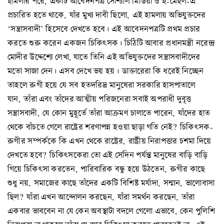
হামলার পরে, একটি আবেদনপত্র সোশ্যাল মিডিয়া ও ই-মেইল-এ
প্রচারিত হতে থাকে, যাঁর মুখ্য দাবী ছিলো, এই হামলায় অভিযুক্তদের
‘সন্ত্রাসবাদী’ হিসেবে দেখতে হবে। এই আবেদনপত্রটি প্রথম প্রচার
করতে শুরু করেন একজন চিকিৎসক। চিঠিটি আবার প্রধানমন্ত্রী নরেন্দ্র
মোদীর উদ্দেশ্যে লেখা, যাতে তিনি এই অভিযুক্তদের সন্ত্রাসবাদীদের
মতো সাজা দেন। এসব দেখে ভয় হয়। ডাক্তারেরা কি ধরেই নিচ্ছেন
তাহলে রুগী হয়ে যে সব হতদরিদ্র মানুষেরা সরকারি হাসপাতালে
যান, তাঁরা এবং তাঁদের আত্মীয় পরিজনেরা সবাই অপরাধী দুবৃত্ত
সন্ত্রাসবাদী, যে কোন মুহূর্তে তাঁরা আক্রমণ চালাতে পারেন, যাঁদের হাত
থেকে বাঁচতে গেলে রাষ্ট্রের শরণাপন্ন হওয়া ছাড়া গতি নেই? চিকিৎসক-
রুগীর সম্পর্ককে কি এখন থেকে রাষ্ট্রের, রাষ্ট্রীয় নিরাপত্তার চশমা দিয়ে
দেখতে হবে? চিকিৎসকেরা তো এই সেদিন পর্যন্ত মানুষের বাড়ি বাড়ি
গিয়ে চিকিৎসা করতেন, পারিবারিক বন্ধু হয়ে উঠতেন, রুগীর কাছে
শুধু নয়, সমাজের কাছে তাঁদের একটি বিশিষ্ট মর্যাদা, সন্মান, ভালোবাসা
ছিল? যাঁরা এখন আন্দোলন করছেন, যাঁরা সমর্থন করছেন, তাঁরা
একবার ভাববেন না যে কেন অবস্থাটা বদলে গেলো এভাবে, কেন পুলিশি