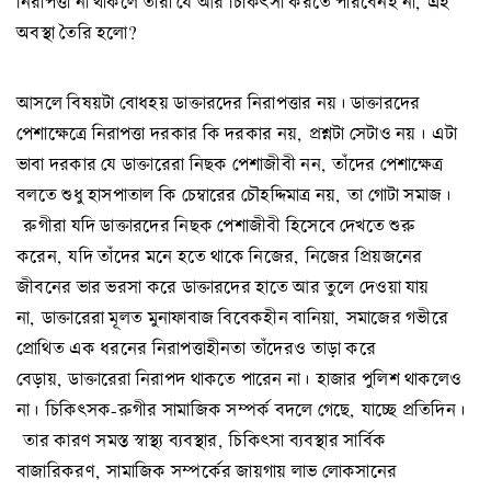
নিরাপত্তা না থাকলে তাঁরা যে আর চিকিৎসা করতে পারবেনই না, এই
অবস্থা তৈরি হলো?
আসলে বিষয়টা বোধহয় ডাক্তারদের নিরাপত্তার নয়। ডাক্তারদের
পেশাক্ষেত্রে নিরাপত্তা দরকার কি দরকার নয়, প্রশ্নটা সেটাও নয়। এটা
ভাবা দরকার যে ডাক্তারেরা নিছক পেশাজীবী নন, তাঁদের পেশাক্ষেত্র
বলতে শুধু হাসপাতাল কি চেম্বারের চৌহদ্দিমাত্র নয়, তা গোটা সমাজ।
রুগীরা যদি ডাক্তারদের নিছক পেশাজীবী হিসেবে দেখতে শুরু
করেন, যদি তাঁদের মনে হতে থাকে নিজের, নিজের প্রিয়জনের
জীবনের ভার ভরসা করে ডাক্তারদের হাতে আর তুলে দেওয়া যায়
না, ডাক্তারেরা মূলত মুনাফাবাজ বিবেকহীন বানিয়া, সমাজের গভীরে
প্রোথিত এক ধরনের নিরাপত্তাহীনতা তাঁদেরও তাড়া করে
বেড়ায়, ডাক্তারেরা নিরাপদ থাকতে পারেন না। হাজার পুলিশ থাকলেও
না। চিকিৎসক-রুগীর সামাজিক সম্পর্ক বদলে গেছে, যাচ্ছে প্রতিদিন।
তার কারণ সমস্ত স্বাস্থ্য ব্যবস্থার, চিকিৎসা ব্যবস্থার সার্বিক
বাজারিকরণ, সামাজিক সম্পর্কের জায়গায় লাভ লোকসানের