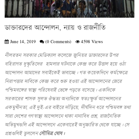
ডাক্তারদের আন্দোলন, ন্যায় ও রাজনীতি
June 14, 2019
(0 Comments)
4598 Views
নীলরতন সরকার মেডিক্যাল কলেজে জুনিয়র ডাক্তারদের উপর
বহিরাগত দুস্কৃতিদের হামলার ঘটনাকে কেন্দ্র করে উত্তাল হয়ে ওঠা
আন্দোলন আমাদের সবাইকেই ভাবাচ্ছে। গত কয়েকদিনে কর্মক্ষেত্রে
নিরাপত্তার দাবিকে কেন্দ্র করে শুরু হওয়া এই আন্দোলনের জেরে
পশ্চিমবঙ্গের স্বাস্থ্য পরিষেবাই ভেঙ্গে পড়তে বসেছে। একদিকে
সরকারের শাসক সুলভ ঔদ্ধত্য অন্যদিকে স্বতঃস্ফুর্ত আন্দোলনের
একমুখীনতা, এই দুই-এর বাইরে দাঁড়িয়ে, দীর্ঘদিন ধরে পশ্চিমবঙ্গ তথা
সারা দেশের গণস্বাস্থ্য আন্দোলনে থাকা নানাবিধ প্রশ্ন, রাজনৈতিক
অভিমুখগুলি এই আন্দোলনে একেবারেই অনুচ্চারিত থেকে যাচ্ছে। সে
প্রশ্নগুলিই তুললেন
সৌমিত্র ঘোষ।