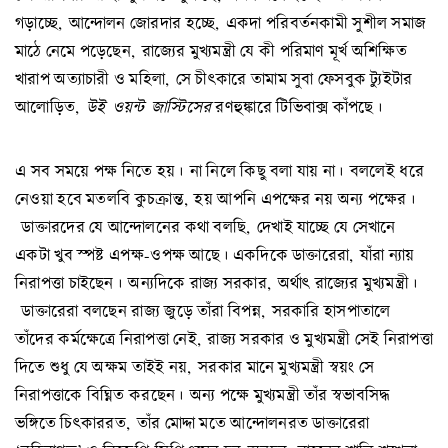
গড়াচ্ছে, আন্দোলন জোরদার হচ্ছে, একদা পরিবর্তনকামী সুশীল সমাজ
মাঠে নেমে পড়েছেন, রাজ্যের মুখ্যমন্ত্রী যে কী পরিমাণ মূর্খ অশিক্ষিত
খারাপ অত্যাচারী ও মহিলা, সে চীৎকারে তামাম সুবা ফেসবুক ট্যুইটার
আলোড়িত,
উই
ওয়ন্ট
জাস্টিসের
রণহুঙ্কারে টিভিবাক্স কাঁপছে।
এ সব সময়ে পক্ষ নিতে হয়। না নিলে কিছু বলা যায় না। বললেই ধরে
নেওয়া হবে মতলবি কুচক্রান্ত, হয় আপনি এপক্ষের নয় অন্য পক্ষের।
ডাক্তারদের যে আন্দোলনের কথা বলছি, দেখাই যাচ্ছে যে সেখানে
একটা খুব স্পষ্ট এপক্ষ-ওপক্ষ আছে। একদিকে ডাক্তারেরা, যাঁরা ন্যায়
নিরাপত্তা চাইছেন। অন্যদিকে রাজ্য সরকার, অর্থাৎ রাজ্যের মুখ্যমন্ত্রী।
ডাক্তারেরা বলছেন রাজ্য জুড়ে তাঁরা বিপন্ন, সরকারি হাসপাতালে
তাঁদের কর্মক্ষেত্রে নিরাপত্তা নেই, রাজ্য সরকার ও মুখ্যমন্ত্রী সেই নিরাপত্তা
দিতে শুধু যে অক্ষম তাইই নয়, সরকার মানে মুখ্যমন্ত্রী স্বয়ং সে
নিরাপত্তাকে বিঘ্নিত করছেন। অন্য পক্ষে মুখ্যমন্ত্রী তাঁর স্বভাবসিদ্ধ
ভঙ্গিতে চিৎকাররত, তাঁর মোদ্দা মতে আন্দোলনরত ডাক্তারেরা