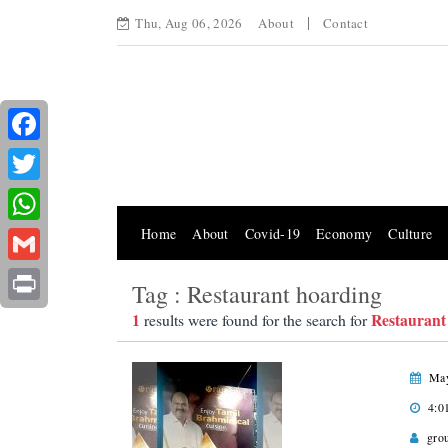
Thu, Aug 06, 2026
About
Contact
Facebook
Twitter
Home
About
Covid-19
Economy
Culture
WhatsApp
Gmail
Tag : Restaurant hoarding
Print
1
Restaurant
results were found for the search for
May
4:0
gro