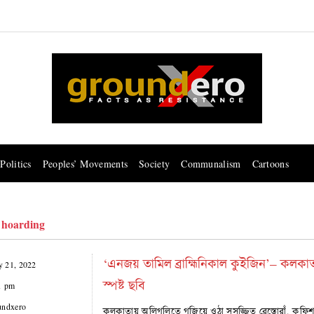
Politics
Peoples’ Movements
Society
Communalism
Cartoons
 hoarding
‘এনজয় তামিল ব্রাহ্মিনিকাল কুইজিন’– কলকাতার র
 21, 2022
স্পষ্ট ছবি
1 pm
undxero
কলকাতায় অলিগলিতে গজিয়ে ওঠা সুসজ্জিত রেস্তোরাঁ, কফি