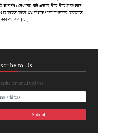
 আকর্ষণ। সেখানেই যদি এভাবে ধীরে ধীরে ব্রাহ্মণ্যবাদ,
য়ে ওঠে তাহলে তাকে প্রশ্ন করতে থাকা আজকের ভারতবর্ষে
াস কলকাতায় এক […]
scribe to Us
cribe
for email updates