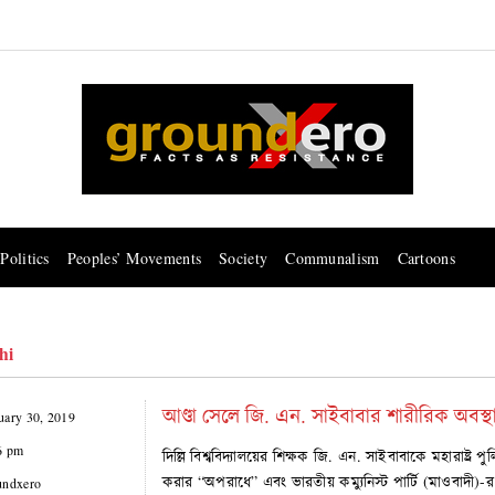
Politics
Peoples’ Movements
Society
Communalism
Cartoons
hi
আণ্ডা সেলে জি. এন. সাইবাবার শারীরিক অবস
uary 30, 2019
6 pm
দিল্লি বিশ্ববিদ্যালয়ের শিক্ষক জি. এন. সাইবাবাকে মহারাষ্ট্
করার “অপরাধে” এবং ভারতীয় কম্যুনিস্ট পার্টি (মাওবাদী)
undxero