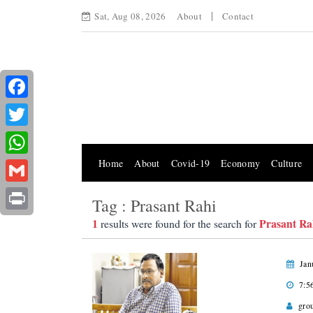
Sat, Aug 08, 2026
About
Contact
Facebook
Twitter
Home
About
Covid-19
Economy
Culture
WhatsApp
Gmail
Tag : Prasant Rahi
Print
1
Prasant Ra
results were found for the search for
Jan
7:5
gro