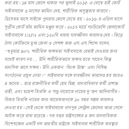
করা হয়। ১৪ মাস জেলে থাকার পর জুলাই ২০১৫-এ বোম্বে হাই কোর্ট
সাইবাবাকে ৬ মাসের জামিন দেয়, শারীরিক অসুস্থতার কারনে।
ডিসেম্বর মাসে সাইকে পুনরায় জেলে যেতে হয়। ২০১৬-র এপ্রিল মাসে
সুপ্রীম কোর্ট তাঁর জামিন মঞ্জুর করে। ২০১৭ মার্চে গঢচিরোলি জেলাকোর্ট
সাইবাবাকে UAPA এবং ১২০বি ধারায় যাবজ্জীবন কারাদণ্ড দেয়। ভিড়ে
ঠাসা কোর্টরুমে মুখ্য জেলা ও সেশন্স জজ এস.এস.শিন্দে বলেন,
“শুধুমাত্র ৯০% শারীরিক অক্ষমতা সাইবাবাকে রেহাই দেওয়ার জন্য
যথেষ্ট কারণ নয় … উনি শারীরিকভাবে অক্ষম হতে পারেন কিন্তু
মানসিক ভাবে সক্ষম। উনি একজন ‘থিংক ট্যাঙ্ক’ এবং নিষিদ্ধ
সংগঠনের প্রমুখ নেতা।” সাইবাবার সঙ্গে যাবজ্জীবন কারাদণ্ড হয় আরও
৪ জনের – ছাত্র রাজনীতির কর্মী হেম মিশ্র, মানবাধিকার কর্মী প্রশান্ত
রাহী, এবং মহেশ তিরকি ও পাণ্ডু নারোতে নামের দু’জন আদিবাসীর।
বিজয় তিরকি নামের অন্য আরেকজনকে ১০ বছর সশ্রম কারাদণ্ড
দেওয়া হয়। সেই থেকে সাইবাবাকে নাগপুর সেন্ট্রাল জেলের আণ্ডা সেলে
আটক করে রাখা হয়েছে। গত বছর রাষ্ট্রসঙ্ঘের ৪ জন মানবাধিকার
বিশেষজ্ঞের একটি দল ভারতীয় রাষ্ট্রকে সাইবাবার শারীরিক অবস্থার