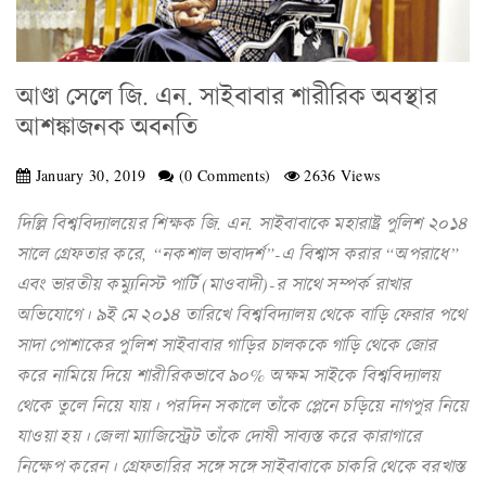
আণ্ডা সেলে জি. এন. সাইবাবার শারীরিক অবস্থার
আশঙ্কাজনক অবনতি
January 30, 2019
(0 Comments)
2636 Views
দিল্লি বিশ্ববিদ্যালয়ের শিক্ষক জি. এন. সাইবাবাকে মহারাষ্ট্র পুলিশ ২০১৪
সালে গ্রেফতার করে, “নকশাল ভাবাদর্শ”-এ বিশ্বাস করার “অপরাধে”
এবং ভারতীয় কম্যুনিস্ট পার্টি (মাওবাদী)-র সাথে সম্পর্ক রাখার
অভিযোগে। ৯ই মে ২০১৪ তারিখে বিশ্ববিদ্যালয় থেকে বাড়ি ফেরার পথে
সাদা পোশাকের পুলিশ সাইবাবার গাড়ির চালককে গাড়ি থেকে জোর
করে নামিয়ে দিয়ে শারীরিকভাবে ৯০% অক্ষম সাইকে বিশ্ববিদ্যালয়
থেকে তুলে নিয়ে যায়। পরদিন সকালে তাঁকে প্লেনে চড়িয়ে নাগপুর নিয়ে
যাওয়া হয়। জেলা ম্যাজিস্ট্রেট তাঁকে দোষী সাব্যস্ত করে কারাগারে
নিক্ষেপ করেন। গ্রেফতারির সঙ্গে সঙ্গে সাইবাবাকে চাকরি থেকে বরখাস্ত