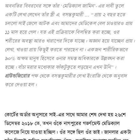
অবনতির বিবরনের সঙ্গে তাঁর ‘মেডিক্যাল জামিন’-এর দাবী তুলে
একটি লেখা লেখেন তাঁর স্ত্রী এ. বসন্তকুমারী … “প্রায় ২ বছর হতে
চললো সাই জেলে আটক এবং আমাদের মেডিকেল বেল চাওয়ারও প্রায়
১১ মাস হয়ে গেল। যত এই প্রক্রিয়াকে বিলম্বিত করা হচ্ছে, ওর
শরীরের অবস্থা আরও খারাপের দিকে যাচ্ছে। অজ্ঞান হয়ে যাচ্ছেন প্রায়।
লেখা, খাওয়া প্রায় কিছুই করতে পারছেন না। একজন শারীরিকভাবে
৯০% অক্ষম মানুষ হিসেবে ওনার সমস্ত অধিকারকে উল্লঙ্ঘন করা
হচ্ছে। বাঁচা মরার মধ্যেকার ফাঁকটুকুতে লড়ছেন এখন উনি”।
গ্রাউন্ডজিরোর
পক্ষ থেকে বসন্তকুমারীর লেখা ইংরাজি থেকে অনুবাদ
করে দেওয়া হল।
কোর্টের অর্ডার অনুসারে সাই-এর সাথে আমার শেষ দেখা হয় ২৬শে
ডিসেম্বর ২০১৮ তে, তখন ওঁকে নাগপুরের গভর্ণমেন্ট মেডিক্যাল
কলেজে নিয়ে যাওয়া হচ্ছিল। ওঁর সঙ্গে ছিল ওঁর ভাই। জানলার একটা