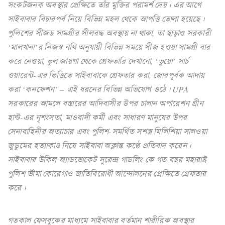
সংকটজনক অবস্থার প্রেক্ষিতে তাঁর মুক্তির পরামর্শ দেয়। এর আগে
সাইবাবার বিচারপর্ব নিয়ে বিভিন্ন মহল থেকে আপত্তি তোলা হয়েছে।
পুলিশের সীজড সামগ্রীর সীলবদ্ধ অবস্থায় না থাকা, তা ছাড়াও সরকারী
‘মালখানা’র নিজস্ব নথি অনুযায়ী বিভিন্ন সময়ে সীজ হওয়া সামগ্রী বার
করে নেওয়া, ভুল জায়গা থেকে গ্রেফতারি দেখানো, ‘ভুয়ো’ সার্চ
ওয়ারেন্ট-এর ভিত্তিতে সাইবাবাকে গ্রেফতার করা, জোরপূর্বক আদায়
করা ‘কনফেশন’ – এই ধরনের বিভিন্ন অভিযোগ ওঠে। UPA
সরকারের আমলে বস্তারের আদিবাসীর উপর চালান অপারেশন গ্রীন
হান্ট-এর নৃশংসতা, মাওবাদী কর্মী এবং সাধারণ মানুষের উপর
সেনাবাহিনীর অত্যাচার এবং পুলিশ-সমর্থিত সশস্ত্র মিলিশিয়া সালওয়া
জুডুমের হত্যাকাণ্ড নিয়ে সাইবাবা অক্লান্ত কণ্ঠে প্রতিবাদ করেন।
সাইবাবার উকিল অ্যাডভোকেট সুরেন্দ্র গাডলিং-কে গত বছর মহারাষ্ট্র
পুলিশ ভীমা কোরেগাও জাতিবিরোধী আন্দোলনের প্রেক্ষিতে গ্রেফতার
করে।
গতকাল ফেসবুকের মাধ্যমে সাইবাবার বর্তমান শারীরিক অবস্থার