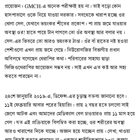
প্রয়োজন। GMCH-এ অনেক পরীক্ষাই হয় না। তাই বড়ো কোন
হাসপাতালে ওকে নিয়ে যাওয়া দরকার। সবথেকে খারাপ হচ্ছে ওর
খোলা সেল, যেখানে ভয়ংকর শীতের প্রকোপ। পা প্রায় জমে যাওয়ার
অবস্থা ওর! হাতে পায়ে টান লাগলে তো ওঁর অবস্থা আর বলার নয়।
সেল-এর ভিতরে তো আরও ভয়ংকর ঠাণ্ডা। ওঁর বাঁ হাতের নষ্ট হওয়া
পেশীগুলো এখন প্রায় জমে গেছে। নিউরোলজির বিভাগীয় প্রধান
অবিলম্বে বলেছেন থেরাপির কথা। পরিবারের সাহায্য ছাড়া
ফিজিওথেরাপির আয়োজন সম্ভব নয়। সাই এখন এত কষ্ট আর সহ্য
করতে পারছেন না।
২৪শে জানুয়ারি ২০১৯-এ, ডিফেন্স-এর চূড়ান্ত বক্তব্য জানানো হবে।
১১ই ফেব্রুয়ারি আবার পরের হিয়ারিং। প্রায় ২ বছর হতে চললো সাই
জেলে আটক এবং আমাদের মেডিক্যাল বেল চাওয়ারও প্রায় ১১ মাস হয়ে
গেল। যত এই প্রক্রিয়াকে বিলম্বিত করা হচ্ছে, ওর শরীরের অবস্থা
আরও খারাপের দিকে যাচ্ছে। অজ্ঞান হয়ে যাচ্ছেন প্রায়। লেখা, খাওয়া
প্রায় কিছুই করতে পারছেন না। একজন শারীরিকভাবে ৯০% অক্ষম