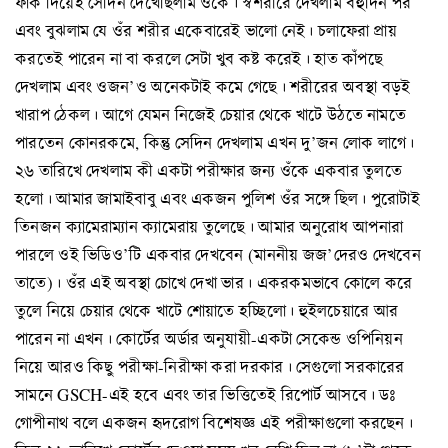
ফাঁক দিয়েই সেদিন দেখেছিলাম ওঁকে। স্বশরীরে দেখলাম বহুদিন পর
এবং বুঝলাম যে ওঁর শরীর একেবারেই ভালো নেই। চলাফেরা প্রায়
করতেই পারেন না বা করলে সেটা খুব কষ্ট করেই। হাত কাঁপছে
দেখলাম এবং ওজন’ও অনেকটাই কমে গেছে। শরীরের অবস্থা বড়ই
খারাপ ঠেকল। আগে যেমন নিজেই চেয়ার থেকে খাটে উঠতে নামতে
পারতেন কোনরকমে, কিন্তু সেদিন দেখলাম এখন দু’জন লোক লাগে।
২৬ তারিখে দেখলাম কী একটা পরীক্ষার জন্য ওঁকে একবার তুলতে
হলো। আমার জামাইবাবু এবং একজন পুলিশ ওঁর সঙ্গে ছিল। পুরোটাই
তিনজন ক্যামেরাম্যান ক্যামেরায় তুলেছে। আমার অনুরোধ আপনারা
পারলে ওই ভিডিও’টি একবার দেখবেন (মাননীয় জজ’দেরও দেখবেন
তাতে)। ওঁর এই অবস্থা চোখে দেখা ভার। একরকমভাবে কোলে করে
তুলে নিয়ে চেয়ার থেকে খাটে শোয়াতে হচ্ছিলো। হুইলচেয়ারে আর
পারেন না এখন। কোর্টের অর্ডার অনুযায়ী-একটা সেকেন্ড ওপিনিয়ন
নিয়ে আরও কিছু পরীক্ষা-নিরীক্ষা করা দরকার। সেগুলো সরকারের
সামনে GSCH-এই হবে এবং তার ভিত্তিতেই রিপোর্ট আসবে। ডঃ
গোপীনাথ বলে একজন হৃদরোগ বিশেষজ্ঞ এই পরীক্ষাগুলো করছেন।