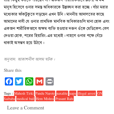
মানুষ হিসেবে ওনার সমস্ত অধিকারকে উল্লঙ্ঘন করা হচ্ছে। বাঁচা মরার
মধ্যেকার ফাঁকটুকুতে লড়ছেন এখন উনি। মাননীয় আদালতের কাছে
আমাদের দাবী যে ওনার প্রাথমিক মানবিক অধিকারগুলি মানা হোক এবং
একজন শারীরিকভাবে অক্ষম ব্যক্তি হওয়ার দরুন ওঁকে মেডিকেল-বেল
দেওয়া হোক, পরের হিয়ারিং-এর মধ্যেই। নাহলে ওনার পক্ষে বেঁচে
থাকাই অসম্ভব হয়ে উঠবে।
অনুবাদ: আকাশনীল আলম ঘটক।
Share this
Facebook
Twitter
WhatsApp
Gmail
Print
Tags :
Mahesh Tirki
Pandu Narote
naxalite
uapa
illegal arrest
GN
Saibaba
medical bail
Hem Mishra
Prasant Rahi
Leave a Comment