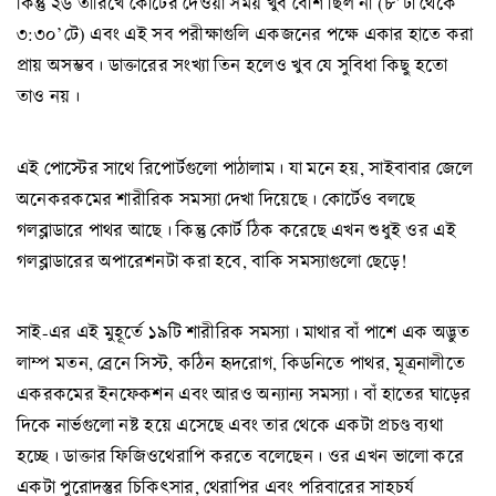
কিন্তু ২৬ তারিখে কোর্টের দেওয়া সময় খুব বেশি ছিল না (৮’টা থেকে
৩:৩০’টে) এবং এই সব পরীক্ষাগুলি একজনের পক্ষে একার হাতে করা
প্রায় অসম্ভব। ডাক্তারের সংখ্যা তিন হলেও খুব যে সুবিধা কিছু হতো
তাও নয়।
এই পোস্টের সাথে রিপোর্টগুলো পাঠালাম। যা মনে হয়, সাইবাবার জেলে
অনেকরকমের শারীরিক সমস্যা দেখা দিয়েছে। কোর্টেও বলছে
গলব্লাডারে পাথর আছে। কিন্তু কোর্ট ঠিক করেছে এখন শুধুই ওর এই
গলব্লাডারের অপারেশনটা করা হবে, বাকি সমস্যাগুলো ছেড়ে!
সাই-এর এই মুহূর্তে ১৯টি শারীরিক সমস্যা। মাথার বাঁ পাশে এক অদ্ভুত
লাম্প মতন, ব্রেনে সিস্ট, কঠিন হৃদরোগ, কিডনিতে পাথর, মূত্রনালীতে
একরকমের ইনফেকশন এবং আরও অন্যান্য সমস্যা। বাঁ হাতের ঘাড়ের
দিকে নার্ভগুলো নষ্ট হয়ে এসেছে এবং তার থেকে একটা প্রচণ্ড ব্যথা
হচ্ছে। ডাক্তার ফিজিওথেরাপি করতে বলেছেন। ওর এখন ভালো করে
একটা পুরোদস্তুর চিকিৎসার, থেরাপির এবং পরিবারের সাহচর্য