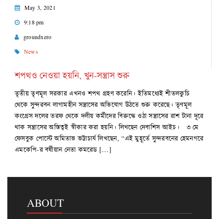
May 3, 2021
9:18 pm
groundxero
News
শপথও নেওয়া হয়নি, খুন-সন্ত্রাস শুরু
তৃতীয় তৃণমূল সরকার এখনও শপথ গ্রহণ করেনি। ইতিমধ্যেই শীতলকুচি
থেকে সুন্দরবন লাগামহীন সন্ত্রাসের অভিযোগ উঠতে শুরু করেছে। তৃণমূল
কংগ্রেস দলের তরফ থেকে দলীয় কর্মীদের বিরুদ্ধে ওঠা সন্ত্রাসের রাশ টানা দূরে
থাক সন্ত্রাসের অস্তিত্বই স্বীকার করা হয়নি। লিখছেন দেবাশিস আইচ। ৩ মে
ফেসবুক পোস্টে অমিতাভ ভট্টাচার্য লিখছেন, “এই মুহূর্তে সুন্দরবনের হেমনগরে
এমকেপি-র বর্ষীয়ান নেতা কমরেড […]
ABOUT