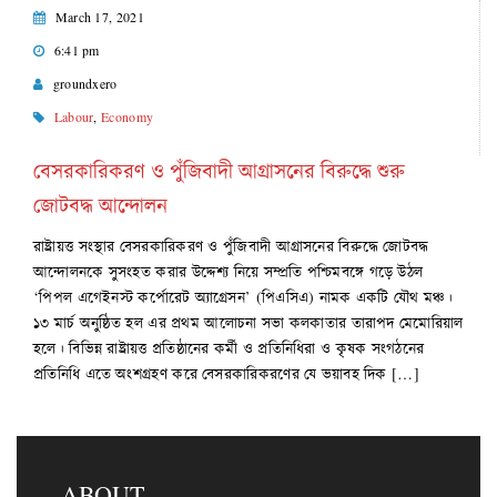
March 17, 2021
6:41 pm
groundxero
Labour
,
Economy
বেসরকারিকরণ ও পুঁজিবাদী আগ্রাসনের বিরুদ্ধে শুরু
জোটবদ্ধ আন্দোলন
রাষ্ট্রায়ত্ত সংস্থার বেসরকারিকরণ ও পুঁজিবাদী আগ্রাসনের বিরুদ্ধে জোটবদ্ধ
আন্দোলনকে সুসংহত করার উদ্দেশ্য নিয়ে সম্প্রতি পশ্চিমবঙ্গে গড়ে উঠল
‘পিপল এগেইনস্ট কর্পোরেট অ্যাগ্রেসন’ (পিএসিএ) নামক একটি যৌথ মঞ্চ।
১৩ মার্চ অনুষ্ঠিত হল এর প্রথম আলোচনা সভা কলকাতার তারাপদ মেমোরিয়াল
হলে। বিভিন্ন রাষ্ট্রায়ত্ত প্রতিষ্ঠানের কর্মী ও প্রতিনিধিরা ও কৃষক সংগঠনের
প্রতিনিধি এতে অংশগ্রহণ করে বেসরকারিকরণের যে ভয়াবহ দিক […]
ABOUT