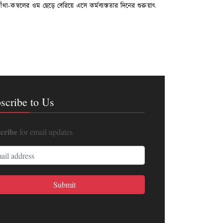
া-কম্বলের ওম ছেড়ে বেরিয়ে এসে কর্মব্যস্ততার দিনের শুরুয়াৎ
scribe to Us
cribe
for email updates