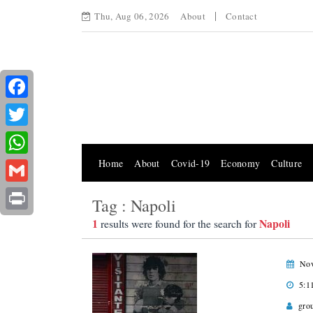
Thu, Aug 06, 2026
About
Contact
Facebook
Twitter
Home
About
Covid-19
Economy
Culture
WhatsApp
Gmail
Tag : Napoli
Print
1
Napoli
results were found for the search for
Nov
5:1
gro