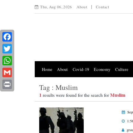
Thu, Aug 06, 2026
About
Contact
Facebook
Twitter
Home
About
Covid-19
Economy
Culture
WhatsApp
Gmail
Tag : Muslim
Print
1
Muslim
results were found for the search for
Sep
1:5
gro