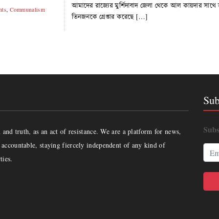
আমাদের রাজ্যের মুর্শিদাবাদ জেলা থেকে আল কায়দার সা
hts
,
Communalism
তিনজনকে গ্রেপ্তার করেছে […]
Sub
Subs
and truth, as an act of resistance. We are a platform for news,
accountable, staying fiercely independent of any kind of
ties.