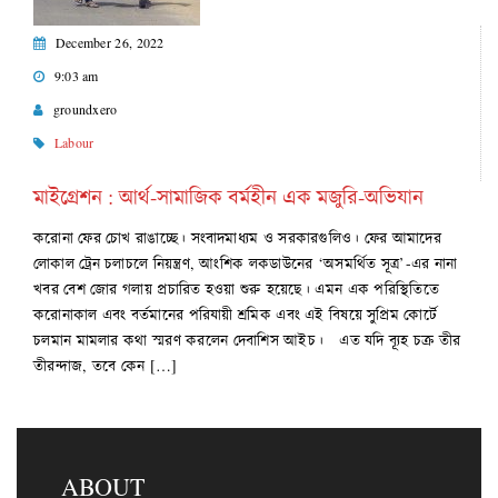
December 26, 2022
9:03 am
groundxero
Labour
মাইগ্রেশন : আর্থ-সামাজিক বর্মহীন এক মজুরি-অভিযান
করোনা ফের চোখ রাঙাচ্ছে। সংবাদমাধ্যম ও সরকারগুলিও। ফের আমাদের
লোকাল ট্রেন চলাচলে নিয়ন্ত্রণ, আংশিক লকডাউনের ‘অসমর্থিত সূত্র’-এর নানা
খবর বেশ জোর গলায় প্রচারিত হওয়া শুরু হয়েছে। এমন এক পরিস্থিতিতে
করোনাকাল এবং বর্তমানের পরিযায়ী শ্রমিক এবং এই বিষয়ে সুপ্রিম কোর্টে
চলমান মামলার কথা স্মরণ করলেন দেবাশিস আইচ। এত যদি ব্যূহ চক্র তীর
তীরন্দাজ, তবে কেন […]
ABOUT