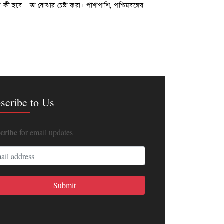
ী হবে – তা বোঝার চেষ্টা করা। পাশাপাশি, পশ্চিমবঙ্গের
scribe to Us
cribe
for email updates