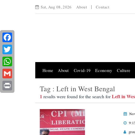
Sat, Aug 08, 2026
About
Contact
Facebook
Twitter
Home
About
Covid-19
Economy
Culture
WhatsApp
Gmail
Tag : Left in West Bengal
Print
1
Left in Wes
results were found for the search for
Nov
9:1
gro