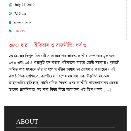
July 22, 2019
7:13 pm
groundxero
History
৩৫এ ধারা – ইতিহাস ও রাজনীতি: পর্ব ৩
২০১৯-এর বিপুল নির্বাচনী সাফল্যের পর ভারত-কাশ্মীর সম্পর্কের মূল স্তম্ভ
৩৭০ এবং ৩৫এ ধারাদুটি রদ করার পরিকল্পনা করছে মোদী সরকার। গৃহমন্ত্রী
অমিত শাহ সংসদে তাঁর ভাষণে দ্ব্যর্থহীন ভাষায় তা ঘোষণাও করেছেন। এই
রাজনৈতিক প্রেক্ষিতে, কাশ্মীরের ‘বিশেষ সাংবিধানিক স্বীকৃতি’ সংক্রান্ত
আইনগুলির ইতিহাস, সাংবিধানিক বৈধতা এবং কাশ্মীরি স্বায়ত্তশাসনের ক্ষেত্রে
তাদের প্রাসঙ্গিকতা-সহ নানা বিষয় নিয়ে আমাদের এই তিন পর্বের […]
ABOUT