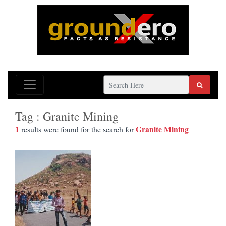
Tag : Granite Mining
1
Granite Mining
results were found for the search for