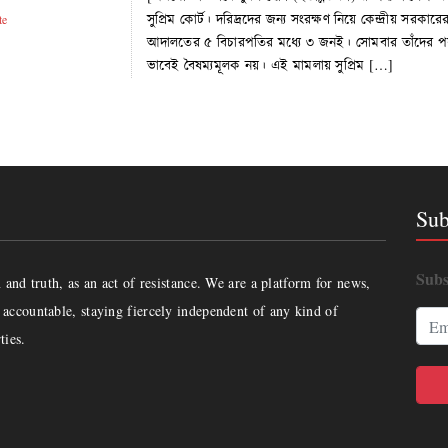
সুপ্রিম কোর্ট। দরিদ্রদের জন্য সংরক্ষণ নিয়ে কেন্দ্রীয় সরকা
te
আদালতের ৫ বিচারপতির মধ্যে ৩ জনই। সোমবার তাঁদের পর্যব
ভাবেই বৈষম্যমূলক নয়। এই মামলায় সুপ্রিম […]
Sub
Subs
and truth, as an act of resistance. We are a platform for news,
accountable, staying fiercely independent of any kind of
ties.