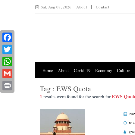
Sat, Aug 08, 2026
About
Contact
Facebook
Twitter
Home
About
Covid-19
Economy
Culture
WhatsApp
Gmail
Tag : EWS Quota
Print
1
EWS Quot
results were found for the search for
Nov
8:3
gro