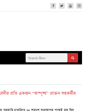
িবেদীর প্রতি একজন “অস্পৃশ্য” প্রাক্তন সহকর্মীর
 এবং সরকারি চাকরিতে ১০ শতাংশ সংরক্ষণের পক্ষেই রায় দিল