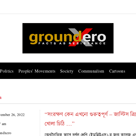
Politics
Peoples’ Movements
Society
Communalism
Cartoons
a
“সংরক্ষণ কেন এখনো গুরুত্বপূর্ণ – জাস্টিস ত্র
ember 26, 2022
খোলা চিঠি …”
7 am
undxero
[অর্থনৈতিক ভাবে দুর্বল শ্রেণি (ইডব্লিউএস)-র জন্য কলেজ