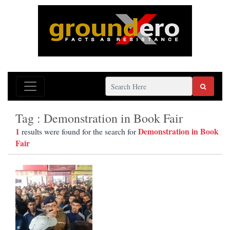
Tag : Demonstration in Book Fair
1
Demonstration in Book
results were found for the search for
Fair