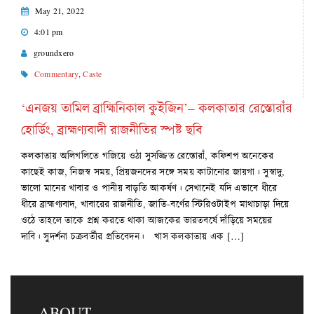
May 21, 2022
4:01 pm
groundxero
Commentary
,
Caste
‘এনজয় তামিল ব্রাহ্মিনিকাল কুইজিন’– কলকাতার রেস্তোরাঁর
হোর্ডিং, ব্রাহ্মণ্যবাদী রাজনীতির স্পষ্ট ছবি
কলকাতায় অলিগলিতে গজিয়ে ওঠা সুসজ্জিত রেস্তোরাঁ, কফিশপ অনেকের
কাছেই কাজ, নিজস্ব সময়, প্রিয়জনদের সঙ্গে সময় কাটানোর জায়গা। সুস্বাদু,
ভালো মানের খাবার ও পানীয় বাড়তি আকর্ষণ। সেখানেই যদি এভাবে ধীরে
ধীরে ব্রাহ্মণ্যবাদ, খাবারের রাজনীতি, জাতি-বর্ণের স্টিরিওটাইপ মাথাচাড়া দিয়ে
ওঠে তাহলে তাকে প্রশ্ন করতে থাকা আজকের ভারতবর্ষে দাঁড়িয়ে সময়ের
দাবি। সুদর্শনা চক্রবর্তীর প্রতিবেদন। খাস কলকাতায় এক […]
ABOUT