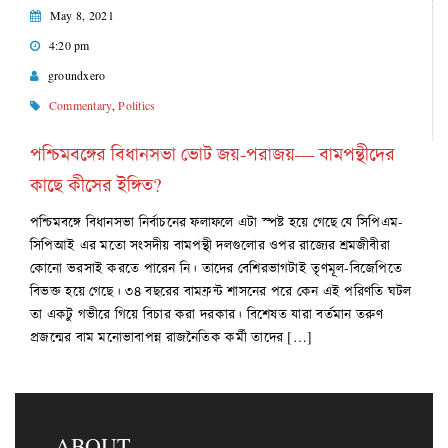
May 8, 2021
4:20 pm
groundxero
Commentary
,
Politics
পশ্চিমবঙ্গের বিধানসভা ভোট জয়-পরাজয়— বামপন্থীদের
কাছে কীসের ইঙ্গিত?
পশ্চিমবঙ্গে বিধানসভা নির্বাচনের ফলাফলে এটা স্পষ্ট হয়ে গেছে যে সিপিএম-
সিপিআই এর মতো সংসদীয় বামপন্থী দলগুলোর ওপর রাজ্যের শ্রমজীবীরা
কোনো ভরসাই করতে পারেন নি। তাদের বেশিরভাগটাই তৃণমূল-বিজেপিতে
বিভক্ত হয়ে গেছে। ৩৪ বছরের বামফ্রন্ট শাসনের পরে কেন এই পরিণতি ঘটল
তা একটু গভীরে গিয়ে বিচার করা দরকার। বিশেষত যারা বর্তমান তরুণ
প্রজন্মের বাম মনোভাবাপন্ন রাজনৈতিক কর্মী তাদের […]
ABOUT