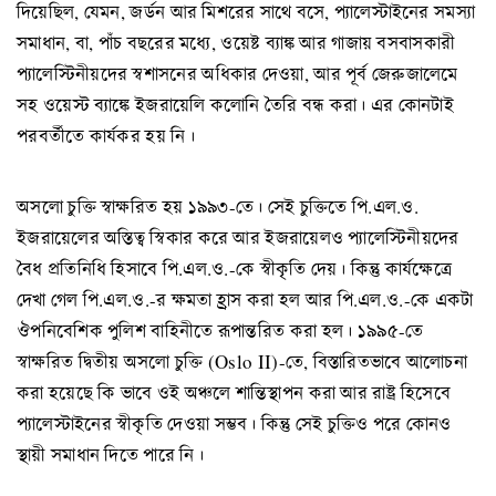
দিয়েছিল, যেমন, জর্ডন আর মিশরের সাথে বসে, প্যালেস্টাইনের সমস্যা
সমাধান, বা, পাঁচ বছরের মধ্যে, ওয়েষ্ট ব্যাঙ্ক আর গাজায় বসবাসকারী
প্যালেস্টিনীয়দের স্বশাসনের অধিকার দেওয়া, আর পূর্ব জেরুজালেমে
সহ ওয়েস্ট ব্যাঙ্কে ইজরায়েলি কলোনি তৈরি বন্ধ করা। এর কোনটাই
পরবর্তীতে কার্যকর হয় নি।
অসলো চুক্তি স্বাক্ষরিত হয় ১৯৯৩-তে। সেই চুক্তিতে পি.এল.ও.
ইজরায়েলের অস্তিত্ব স্বিকার করে আর ইজরায়েলও প্যালেস্টিনীয়দের
বৈধ প্রতিনিধি হিসাবে পি.এল.ও.-কে স্বীকৃতি দেয়। কিন্তু কার্যক্ষেত্রে
দেখা গেল পি.এল.ও.-র ক্ষমতা হ্রাস করা হল আর পি.এল.ও.-কে একটা
ঔপনিবেশিক পুলিশ বাহিনীতে রূপান্তরিত করা হল। ১৯৯৫-তে
স্বাক্ষরিত দ্বিতীয় অসলো চুক্তি (Oslo II)-তে, বিস্তারিতভাবে আলোচনা
করা হয়েছে কি ভাবে ওই অঞ্চলে শান্তিস্থাপন করা আর রাষ্ট্র হিসেবে
প্যালেস্টাইনের স্বীকৃতি দেওয়া সম্ভব। কিন্তু সেই চুক্তিও পরে কোনও
স্থায়ী সমাধান দিতে পারে নি।