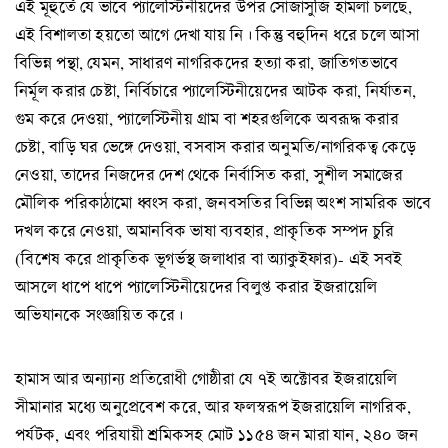
এই মূহুর্তে যে ভাবে প্যালেস্টিনীয়দের উপর সোজাসুজি হামলা চলছে,
এই বিশালতা হয়তো আগে দেখা যায় নি। কিন্তু বহুদিন ধরে চলে আসা
বিভিন্ন পন্থা, যেমন, সাধারণ নাগরিকদের হত্যা করা, জাতিগতভাবে
নির্মূল করার চেষ্টা, নির্বিচারে প্যালেস্টিনীয়েদের আটক করা, নির্যাতন,
গুম করে দেওয়া, প্যালেস্টিনীয় গ্রাম বা শহরগুলিকে অবরূদ্ধ করার
চেষ্টা, বাড়ি ঘর ভেঙ্গে দেওয়া, বসবাস করার অনুমতি/নাগরিকত্ব কেড়ে
নেওয়া, তাদের নিজদের দেশ থেকে নির্বাসিত করা, সুশীল সমাজের
মৌলিক পরিকাঠামো ধ্বংস করা, জনবসতির বিভিন্ন অংশ সামরিক ভাবে
দখল করে নেওয়া, অমানবিক ভাষা ব্যবহার, প্রাকৃতিক সম্পদ চুরি
(বিশেষ করে প্রাকৃতিক ভূগর্ভস্থ জলাধার বা অ্যাকুইফার)- এই সবই
আসলে ধাপে ধাপে প্যালেস্টিনীয়েদের বিলুপ্ত করার ইজরায়েলি
অভিযানকে সংজ্ঞায়িত করে।
হামাস আর অন্যান্য প্রতিরোধী গোষ্ঠীরা যে ৭ই অক্টোবর ইজরায়েলি
সীমানার মধ্যে অনুপ্রেবেশ করে, আর ফলস্বরূপ ইজরায়েলি নাগরিক,
পর্যটক, এবং পরিযায়ী শ্রমিকসহ মোট ১১৫৪ জন মারা যান, ২৪০ জন