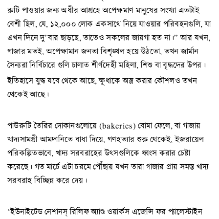
রুটি পাওয়ার জন্য অধীর আগ্রহে অপেক্ষমাণ মানুষের সংখ্যা এতটাই
বেশী ছিল, যে, ১২,০০০ লোক একসাথে নিয়ে যাওয়ার পরিবহনগুলি, যা
এখন দিনে দু’বার ছাড়ছে, তাতেও সকলের জায়গা হত না।” আর যখন,
গাজার মতই, অপেক্ষামান জনতা বিশৃঙ্খল হয়ে উঠতো, তখন জার্মান
সৈন্যরা নির্বিচারে গুলি চালাত শীর্ণদেহী মহিলা, শিশু বা বৃদ্ধদের উপর।
ইতিহাসে যুদ্ধ যবে থেকে আছে, ক্ষূধাকে অস্ত্র করার কৌশলও তখন
থেকেই আছে।
পাউরুটি তৈরির দোকানগুলোয়ে (bakeries) বোমা ফেলে, বা গাজায়
খাদ্যসামগ্রী আমদানিতে বাধা দিয়ে, গণহত্যার শুরু থেকেই, ইজরায়েল
পরিকল্পিতভাবে, খাদ্য সরবরাহের উৎসগুলিকে ধ্বংস করার চেষ্টা
করেছে। গত মার্চে এটা চরমে পৌঁছায় যখন তারা গাজার প্রায় সমস্ত খাদ্য
সরবরাহ বিচ্ছিন্ন করে দেয়।
‘ইউনাইটেড নেশানস্‌ রিলিফ অ্যাণ্ড ওয়ার্কস এজেন্সি ফর প্যালেস্টাইন