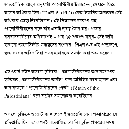
আন্তর্জাতিক আইন অনুযায়ী প্যালেস্টিনীয় উদ্বাস্তুদের, সেখানে ফিরে
আসার অধিকার ছিল। পি.এল.ও. (PLO) নেতা ইয়াসির আরাফাত সেই
অধিকার ছেড়ে দিয়েছিলেন। এই সিদ্ধান্তের কারণে, বহু
প্যালেস্টিনীয়দের সঙ্গে তাঁর একটা দূরত্ব তৈরি হয়। গাজায়
বসবাসকারীদের অধিকাংশই – প্রায় ৭৫ শতাংশ মানুষ- সেই জমি
হারানো প্যালেস্টিনীয় উদ্বাস্তুদের বংশধর। পিএলও-র এই পদক্ষেপে,
ক্ষুব্ধ গাজার অধিবাসিরা তখন হামাসকে সমর্থন করা শুরু করেন।
এডওয়ার্ড সঈদ অসলো চুক্তিকে “প্যালেস্টিনীয়দের আত্মসমর্পণের
হাতিয়ার, প্যালেস্টিনীয়দের ভার্সাই” বলে অভিহিত করেছিলেন এবং
আরাফাতকে “প্যালেস্টিনীয়দের পেতাঁ” (Pétain of the
Palestinians) বলে কঠোর সমালোচনা করেছিলেন।
অসলো চুক্তিতে ওয়েস্ট ব্যাঙ্ক থেকে ইজরায়েলি সেনা প্রত্যাহারের যে
প্রতিশ্রুতি ছিল, তা কখনই বাস্তবায়িত হয় নি। চুক্তি স্বাক্ষরের সময়