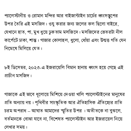
প্যালেস্টানীয় ও রোমান মন্দির আর বাইজান্টাইন চার্চের ধ্বংসস্তূপের
উপর তৈরি এই মসজিদ। ওযু করার জন্য জলের কল ছিলো বাইরে,
যেখানে হাত, পা, মুখ ধুয়ে ঢুকতাম মসজিদে। মসজিদের ভেতরটা নীল
কার্পেটে ঢাকা, শান্ত। গাজার কোলাহল, ধুলো, ধোঁয়া এবং উন্মত্ত গতি যেন
নিমেষে মিলিয়ে যেত।
৮ই ডিসেম্বর, ২০২৩-এ ইজরায়েলি বিমান হানায় ধ্বংস হয়ে গেছে এই
প্রাচীন মসজিদ।
গাজাকে এই ভাবে ধূলোয়ে মিশিয়ে দেওয়া খালি প্যালেস্টাইনের মানুষের
প্রতি অন্যায় নয়। পৃথিবীর সাংস্কৃতিক আর ঐতিহাসিক ঐতিহ্যের প্রতি
চরম অপরাধ – আঘাত আমাদের স্মৃতির উপর । অতীতকে না বুঝলে,
বর্তমানকে বোঝা যাবে না, বিশেষত প্যালেস্টাইন আর ইজরায়েল নিয়ে
লেখার সময়।