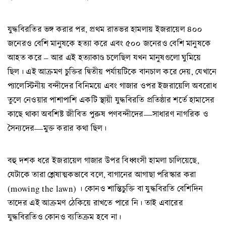
যুদ্ধবিরতির ভঙ্গ করার পর, প্রথম রাতভর হামলায় ইজরায়েল ৪০০
জনেরও বেশি মানুষকে হত্যা করে এবং ৫০০ জনেরও বেশি মানুষকে
আহত করে – আর এই হত্যাকাণ্ড চলেছিল যখন মানুষগুলো ঘুমিয়ে
ছিল। এই আক্রমণ চুক্তির দ্বিতীয় পর্যায়টিকে বানচাল করে দেয়, যেখানে
প্যালেস্টিনীয় বন্দীদের বিনিময়ে এবং গাজার ওপর ইজরায়েলি অবরোধ
তুলে নেওয়ার পাশাপাশি একটি স্থায়ী যুদ্ধবিরতি প্রতিষ্ঠার শর্তে হামাসের
কাছে থাকা অবশিষ্ট জীবিত পুরুষ পণবন্দীদের—সাধারণ নাগরিক ও
সৈন্যদের—মুক্ত করার কথা ছিল।
বহু দশক ধরে ইজরায়েল গাজার উপর বিধ্বংসী হামলা চালিয়েছে,
যেটাকে তারা শ্লেষাত্মকভাবে বলে, বাগানের আগাছা পরিস্কার করা
(mowing the lawn) । কোনও শান্তিচুক্তি বা যুদ্ধবিরতি বেশিদিন
তাদের এই আক্রমণ ঠেকিয়ে রাখতে পারে নি। তাই এবারের
যুদ্ধবিরতিও কোনও ব্যতিক্রম হবে না।