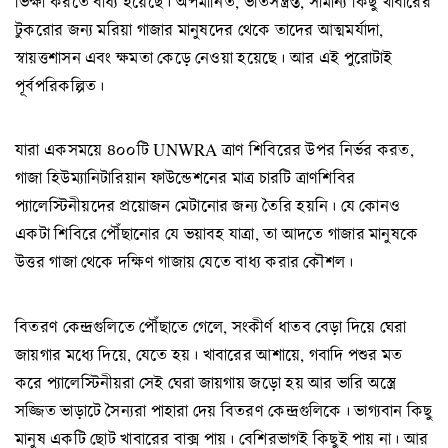
ভিক্ষা করতে বাধ্য হয়েছে। অপমানিত, ভীতসন্ত্রস্ত, সামান্য কিছু খাবারের
টুকরোর জন্য মরিয়া গাজার মানুষদের থেকে তাদের আত্মমর্যাদা,
স্বায়ত্তশাসন এবং ক্ষমতা কেড়ে নেওয়া হয়েছে। আর এই পুরোটাই
পূর্বপরিকল্পিত।
যারা একসময়ে ৪০০টি UNWRA ত্রাণ শিবিরের উপর নির্ভর করত,
গাজা হিউম্যানিটারিয়ান ফাউন্ডেশনের মাত্র চারটি ত্রাণশিবির
প্যালেস্টিনীয়দের প্রয়োজন মেটানোর জন্য তৈরি হয়নি। যে কোনও
একটা শিবিরে পৌঁছানোর যে ভয়াবহ যাত্রা, তা আদতে গাজার মানুষকে
উত্তর গাজা থেকে দক্ষিণ গাজায় যেতে বাধ্য করার কৌশল।
বিতরণ কেন্দ্রগুলিতে পৌঁছাতে গেলে, সংকীর্ণ ধাতব বেড়া দিয়ে ঘেরা
জায়গার মধ্যে দিয়ে, যেতে হয়। খাবারের আশায়ে, গবাদি পশুর মত
করে প্যালেস্টিনীয়রা সেই ঘেরা জায়গায় জড়ো হয় আর ভারি অস্ত্রে
সজ্জিত ভাড়াটে সৈন্যরা পাহারা দেয় বিতরণ কেন্দ্রগুলিকে। ভাগ্যবান কিছু
মানুষ একটি ছোট খাবারের বাক্স পায়। বেশিরভাগই কিছুই পায় না। আর