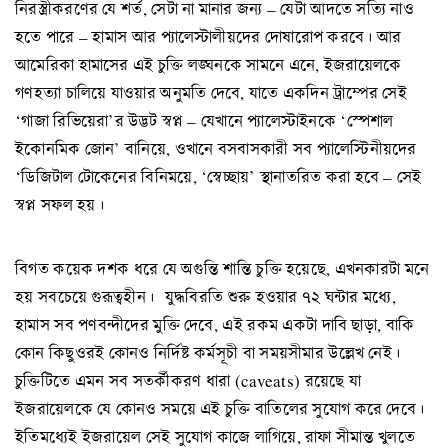
নিরস্ত্রীকরণের যে শর্ত, সেটা না মানার জন্য – যেটা আদতে সত্যি নাও
হতে পারে – হামাস আর প্যালেস্টালীয়দের দোষারোপ করবে। আর
আমেরিকা হামাসের এই চুক্তি লঙ্ঘনকে সামনে এনে, ইজরায়েলকে
গণহত্যা চালিয়ে যাওয়ার অনুমতি দেবে, যাতে একদিন ট্রাম্পের সেই
‘গাজা রিভিয়েরা’র উদ্ভট স্বপ্ন – যেখানে প্যালেস্টাইনকে ‘স্পেশাল
ইকোনমিক জোন’ বানিয়ে, ওখানে বসবাসকারী সব প্যালেস্টিনীয়দের
‘ডিজিটাল টোকেনের বিনিময়ে, ‘স্বেচ্ছায়’ স্থানাতরিত করা হবে – সেই
স্বপ্ন সফল হয়।
বিগত কয়েক দশক ধরে যে অগুন্তি শান্তি চুক্তি হয়েছে, এখনকারটা মনে
হয় সবচেয়ে গুরূত্বহীন। যুদ্ধবিরতি শুরু হওয়ার ৭২ ঘন্টার মধ্যে,
হামাস সব পণবন্দীদের মুক্তি দেবে, এই রকম একটা দাবি ছাড়া, বাকি
কোন কিছুওরই কোনও নির্দিষ্ট কর্মসূচী বা সময়সীমার উল্লেখ নেই।
চুক্তিটিতে এমন সব সতর্কীকরণ ধারা (caveats) রয়েছে যা
ইজরায়েলকে যে কোনও সময়ে এই চুক্তি বাতিলের সুযোগ করে দেবে।
ইতিমধ্যেই ইজরায়েল সেই সুযোগ কাজে লাগিয়ে, রাফা সীমান্ত খুলতে