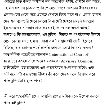
এবারের চুক্তি কতটা দিশাহীন তার আরেকটা প্রমাণ, যেখানে বলা আছে,
“হামাস যতদিন চুক্তি সম্পূর্ণরূপে মেনে চলবে, ততদিন ইজরায়েল যে
এলাকাগুলো থেকে সরে এসেছে সেখানে ফিরে যাবে না।” এবার, হামাস
সেই শর্ত পুরোপুরি মেনে চললো কিনা সেটা দেখবে কে? ইজরায়েল!
ইজরায়েলের সদিচ্ছার প্রতি কারোরই কি কোনও ভরসা আছে?
আদপেও কি ইজরায়েলকে, এই চুক্তির ‘নিরুপেক্ষ পপর্যবেক্ষক হিসবে
মেনে নেওয়া যায়? হামাস – যারা একটা সন্ত্রাসবাদী গোষ্ঠী হিসেবে
চিহ্নিত, তারা কোনও শর্তে আপত্তি জানালে, কেউ কি সেটা শুনবে?
আন্তর্জাতিক
ন্যায়বিচার
আদালত (International Court of
Justice) ২০২৪ সালে তাদের মতামতে (Advisory Opinion)
জানিয়েছিল, ইজরায়েলের এই প্যালেস্টাইন দখল করা অবৈধ এবং
অবিলম্বে এটা বন্ধ হওয়া উচিৎ। কী করে সেই মতকে উপেক্ষা করে
শান্তি চুক্তি তৈরি হতে পারে?
কী করে প্যালেস্টিনীয়দের আত্মনিয়ন্ত্রণের অধিকারকে উপেক্ষা করতে
পারে এই চুক্তি?