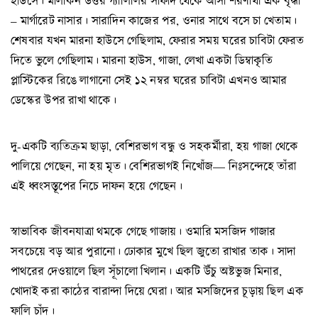
হাউসে। মালকিন উত্তর গ্যালিলির সাফাদ থেকে আসা শরণার্থী এক বৃদ্ধা
– মার্গারেট নাসার। সারাদিন কাজের পর, ওনার সাথে বসে চা খেতাম।
শেষবার যখন মারনা হাউসে গেছিলাম, ফেরার সময় ঘরের চাবিটা ফেরত
দিতে ভুলে গেছিলাম। মারনা হাউস, গাজা, লেখা একটা ডিম্বাকৃতি
প্লাস্টিকের রিঙে লাগানো সেই ১২ নম্বর ঘরের চাবিটা এখনও আমার
ডেস্কের উপর রাখা থাকে।
দু-একটি ব্যতিক্রম ছাড়া, বেশিরভাগ বন্ধু ও সহকর্মীরা, হয় গাজা থেকে
পালিয়ে গেছেন, না হয় মৃত। বেশিরভাগই নিখোঁজ— নিঃসন্দেহে তাঁরা
এই ধ্বংসস্তূপের নিচে দাফন হয়ে গেছেন।
স্বাভাবিক জীবনযাত্রা থমকে গেছে গাজায়। ওমারি মসজিদ গাজার
সবচেয়ে বড় আর পুরানো। ঢোকার মুখে ছিল জুতো রাখার তাক। সাদা
পাথরের দেওয়ালে ছিল সূঁচালো খিলান। একটি উঁচু অষ্টভুজ মিনার,
খোদাই করা কাঠের বারান্দা দিয়ে ঘেরা। আর মসজিদের চূড়ায় ছিল এক
ফালি চাঁদ।