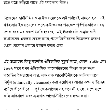
রন্ধ্রে রন্ধ্রে জড়িয়ে আছে এই গণহত্যার বীজ।
নিজেদের স্বার্থসিদ্ধির জন্য ইজরায়েলকে এই পর্যায়েই নামতে হত। এই
গণহত্যায় ইজরায়েলের প্রত্যেকটা ভয়ঙ্কর পদক্ষেপ পূর্বপরিকল্পিত। বহু
দশক ধরে এর নকশা তৈরি হয়েছে। এই ইজরায়েলি সাম্রাজ্যবাদী
আগ্রাসনের একদম কেন্দ্রে আছে প্যালেস্টিনীয়দের নিজেদের জায়গা
থেকে যেকোন প্রকারে উচ্ছেদ করার চেষ্টা।
এই উচ্ছেদের কিছু নাটকীয় ঐতিহাসিক মুহূর্ত আছে, যেমন, ১৯৪৮ এবং
১৯৬৭ সালে যখন ঐতিহাসিক প্যালেস্টাইনের বিশাল অংশ দখল
করেছিল ইজরায়েল আর, লক্ষ লক্ষ প্যালেস্টিনীয়কে জাতিগতভাবে
নির্মূল (ethnically cleansed) করা হয়েছিল। আবার কখনও উচ্ছেদ
ঘটেছে ধীরে ধীরে —পূর্ব জেরুজালেম সহ ওয়েস্ট ব্যাঙ্কে, ধাপে ধাপে
জমি অধিগ্রহণ এবং ক্রমাগত প্যালেস্টিনীয়েদের হত্যা করা।