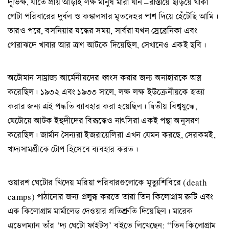
দূর্ভিক্ষ, যাতে প্রায় আড়াই লক্ষ মানুষ মারা যান –রাস্তায়ে ছড়িয়ে থাকা
গোটা পরিবারের দুর্বল ও কঙ্কালসার মৃতদেহর পাশ দিয়ে হেঁটেছি আমি।
তারও পরে, বসনিয়ার যদ্ধের সময়, সার্বরা যখন স্রেব্রেনিকা এবং
গোরাঝদে খাবার আর ত্রাণ আটকে দিয়েছিল, সেখানেও একই ছবি।
অটোমান সাম্রাজ্য আর্মেনীয়দের ধ্বংস করার জন্য অনাহারকে অস্ত্র
করেছিল। ১৯৩২ এবং ১৯৩৩ সালে, লক্ষ লক্ষ ইউক্রেনীয়কে হত্যা
করার জন্য এই পদ্ধতি ব্যাবহার করা হয়েছিল। দ্বিতীয় বিশ্বযুদ্ধে,
ঘেটোয়ে আটক ইহুদীদের বিরূদ্ধেও নাৎসিরা একই পন্থা অনুসরণ
করেছিল। জার্মান সৈন্যরা ইজরায়েলিরা এখন যেমন করছে, সেরকমই,
খাদ্যসামগ্রীকে টোপ হিসেবে ব্যবহার করত।
ওয়ারশ ঘেটোর খিদেয় মরিয়া পরিবারগুলোকে মৃত্যুশিবিরে (death
camps) পাঠানোর জন্য প্রলুব্ধ করতে তারা তিন কিলোগ্রাম রুটি এবং
এক কিলোগ্রাম মার্মালেড দেওয়ার প্রতিশ্রুতি দিয়েছিল। মারেক
এডেলম্যান তাঁর ‘দ্য ঘেটো ফাইটস্’ বইতে লিখেছেন: “তিন কিলোগ্রাম