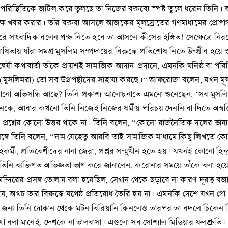
পরিস্থিতিকে জটিল করে তুলছে তা নিজের বক্তব্যে স্পষ্ট তুলে ধরেন তিনি
ে খবর করার। তাঁর বক্তব্য আসলে আজকের মূলস্রোতের গণমাধ্যমের প্রোপাগ্
ে সাংবাদিক বলেন পক্ষ নিতে হবে তা আসলে কীসের ইঙ্গিত! সেক্ষেত্রে নিরপ
 যাঁরা সমগ্র মুসলিম সম্প্রদায়ের বিরুদ্ধে প্রতিশোধ নিতে উদ্গ্রীব হয়ে ও
ী কথাবার্তা তাঁকে প্রায়শই সামাজিক আদান-প্রদানে, এমনকি ঘনিষ্ঠ বা পর
(মুসলিমরা) তো সব উগ্রপন্থীদের সাহায্য করছে।“ আফরোজা বলেন, যখন মূলস
কোনো অভিসন্ধি আছে? তিনি প্রকাশ্য আলোচনাতে এমনো শুনেছেন, ‘সব মুসলি
 অনেকে, আবার কখনো তিনি নিজেই নিজের ধর্মীয় পরিচয় দেননি বা দিতে অস্ব
ক্ত প্রশ্নের কোনো উত্তর থাকে না। তিনি বলেন, “কোনো রাজনৈতিক দলের ভ
্রসঙ্গে তিনি বলেন, “নাম যেহেতু আরবি তাই সামাজিক মাধ্যমে কিছু লিখতে
র্মী, প্রতিবেশীদের নানা জেরা, প্রশ্নর সম্মুখীন হতে হয়। যখনই কোনো হিন্দ
তিনি ব্যক্তিগত অভিজ্ঞতা ভাগ করে জানালেন, করোনার সময়ে তাঁকে বলা হয়েছ
ন্দিরের প্রসঙ্গ তোলায় বলা হয়েছিল, সেখান থেকে ছড়াবে না কারণ দূরত্ব ব
 হয়, অথচ তার বিরুদ্ধে যথেষ্ঠ প্রতিরোধ তৈরি হয় না। এমনকি দেশে যখন গো
্রের জন্য তিনি দোকান থেকে মটন বিরিয়ানি কিনলেও তারপর তা বদলে চিকেন 
 বলা মানেই, দেশকে না ভালবাসা। এগুলো সব সোশ্যাল মিডিয়ার ফলশ্রুতি। 