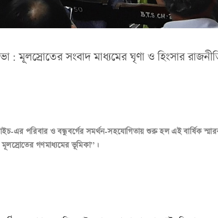
: মূলস্রোতের সংবাদ মাধ্যমের ঘৃণা ও হিংসার রাজনীতির
আইচ-এর পরিবার ও বন্ধুবর্গের সমর্থন-সহযোগিতায় শুরু হল এই বার্ষিক স
া: মূলস্রোতের গণমাধ্যমের ভূমিকা”।