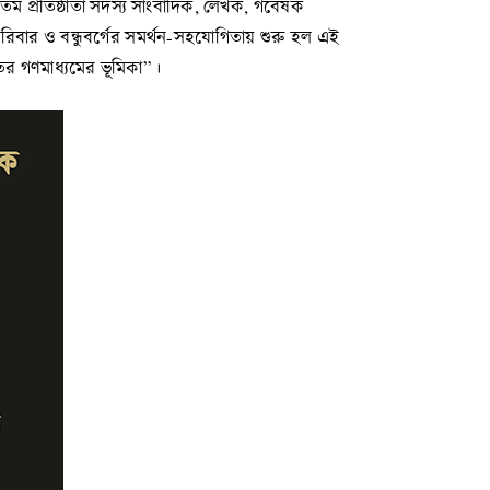
 প্রতিষ্ঠাতা সদস্য সাংবাদিক, লেখক, গবেষক
ার ও বন্ধুবর্গের সমর্থন-সহযোগিতায় শুরু হল এই
তের গণমাধ্যমের ভূমিকা”।