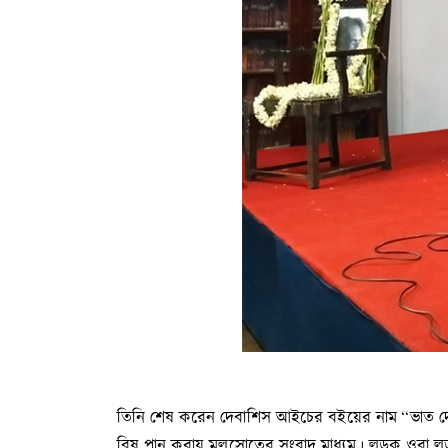
তিনি শেষ করেন দেবাশিস আইচের বইয়ের নাম “ভাত দে হ
বিষ পান করায় মূলস্রোতের সংবাদ মাধ্যম। লড়ুক ওরা লড়