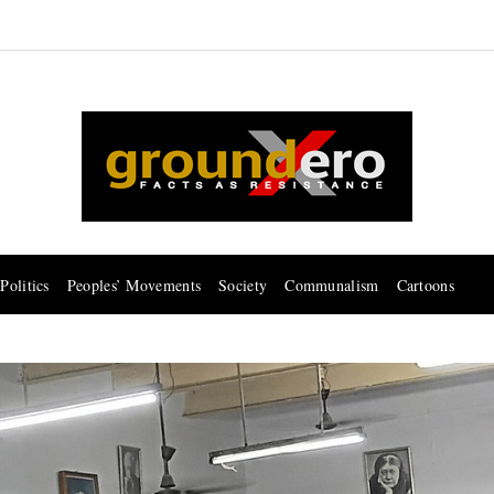
Politics
Peoples’ Movements
Society
Communalism
Cartoons