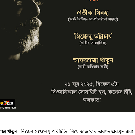
া খাতুন
। নিজের সংখ্যালঘু পরিচিতি নিয়ে আজকের ভারতে অবস্থান এবং 