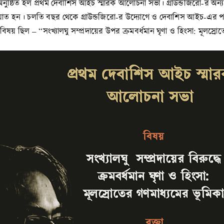
ঠিত হল প্রথম দেবাশিস আইচ স্মারক আলোচনা সভা। গ্রাউন্ডজিরো-র অন্যতম
হন। চলতি বছর থেকে গ্রাউন্ডজিরো-র উদ্যোগে ও দেবাশিস আইচ-এর পরিব
য় ছিল – “সংখ্যালঘু সম্প্রদায়ের উপর ক্রমবর্ধমান ঘৃণা ও হিংসা: মূলস্রো