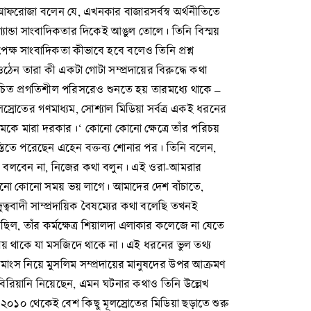
। আফরোজা বলেন যে, এখনকার বাজারসর্বস্ব অর্থনীতিতে
যান্ডা সাংবাদিকতার দিকেই আঙুল তোলে। তিনি বিস্ময়
েক্ষ সাংবাদিকতা কীভাবে হবে বলেও তিনি প্রশ্ন
ঠেন তারা কী একটা গোটা সম্প্রদায়ের বিরুদ্ধে কথা
িচিত প্রগতিশীল পরিসরেও শুনতে হয় তারমধ্যে থাকে –
্রোতের গণমাধ্যম, সোশ্যাল মিডিয়া সর্বত্র একই ধরনের
মকে মারা দরকার।‘ কোনো কোনো ক্ষেত্রে তাঁর পরিচয়
স্তিতে পরেছেন এহেন বক্তব্য শোনার পর। তিনি বলেন,
াষ্য বলবেন না, নিজের কথা বলুন। এই ওরা-আমরার
 কোনো কোনো সময় ভয় লাগে। আমাদের দেশ বাঁচাতে,
ুত্ববাদী সাম্প্রদায়িক বৈষম্যের কথা বলেছি তখনই
িল, তাঁর কর্মক্ষেত্র শিয়ালদা এলাকার কলেজে না যেতে
জায় থাকে যা মসজিদে থাকে না। এই ধরনের ভুল তথ্য
-মাংস নিয়ে মুসলিম সম্প্রদায়ের মানুষদের উপর আক্রমণ
বিরিয়ানি নিয়েছেন, এমন ঘটনার কথাও তিনি উল্লেখ
২০১০ থেকেই বেশ কিছু মূলস্রোতের মিডিয়া ছড়াতে শুরু