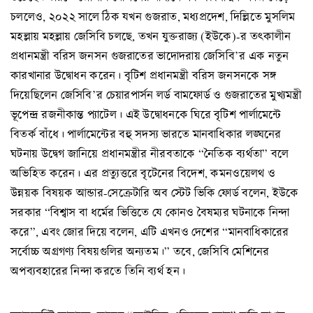
চললেও, ২০২২ সালে ঠিক যখন গুজরাত, মধ্যপ্রদেশ, দিল্লিতে মুসলিম
মহল্লায় মহল্লায় জেসিবি চলছে, তখন যুক্তরাজ্য (ইউকে)-র তৎকালীন
প্রধানমন্ত্রী বরিস জনসন গুজরাতের ভাদোদরায় জেসিবি’র এক নতুন
কারখানার উদ্বোধন করেন। বৃটিশ প্রধানমন্ত্রী বরিস জনসনকে সঙ্গ
দিয়েছিলেন জেসিবি’র চেয়ারপার্সন লর্ড বামফোর্ড ও গুজরাতের মুখ্যমন্ত্রী
ভূপেন্দ্র রজনীকান্ত প্যাটেল। এই উদ্বোধনকে ঘিরে বৃটিশ পার্লামেন্টে
বিতর্ক বাঁধে। পার্লামেন্টের বহু সদস্য ভারতে মানবাধিকার লঙ্ঘনের
ঘটনায় উদ্বেগ জানিয়ে প্রধানমন্ত্রীর নীরবতাকে “নৈতিক ব্যর্থতা” বলে
অভিহিত করেন। এর প্রত্যুত্তরে বৃটেনের বিদেশ, কমনওয়েলথ ও
উন্নয়ক বিষয়ক আন্ডার-সেক্রেটারি অব স্টেট ভিকি ফোর্ড বলেন, ইউকে
সরকার “বিশ্বাস বা ধর্মের ভিত্তিতে যে কোনও বৈষম্যর ঘটনাকে নিন্দা
করে”, এবং জোর দিয়ে বলেন, এটি এখনও দেশের “মানবাধিকারের
সর্বোচ্চ অগ্রগণ্য বিষয়গুলির অন্যতম।” তবে, জেসিবি মেশিনের
অপব্যবহারের নিন্দা করতে তিনি ব্যর্থ হন।