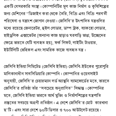
একটি বেসরকারি সংস্থা। কোম্পানিটির মূল কাজ নির্মাণ ও কৃষিশিল্পের
জন্য মেশিনের “ডিজাইন করা থেকে তৈরি, বিক্রি এবং বিক্রি পরবর্তী
পরিষেবা ও যন্ত্রাংশ জোগান দেওয়া। জেসিবি’র উৎপাদিত যন্ত্রগুলির
মধ্যে রয়েছে জেনারেটর, হুইল লোডার, ডাম্প ট্রাক, ব্যাকহো লোডার,
হাইড্রলিক এক্সাভেটর [অন্যান্য কাজ ছাড়াও ঘরবাড়ি ভাঙা, উচ্ছেদের
ক্ষেত্রে ভারতে যেটি ব্যবহৃত হয়], ফর্ক লিফট, লাইটিং টাওয়ার,
ইউটিলিটি ভেহিকল এবং সামরিক কাজে ব্যবহৃত যন্ত্র।
জেসিবি ইন্ডিয়া লিমিটেড (জেসিবি ইন্ডিয়া) জেসিবি-ইউকের পুরোপুরি
মালিকানাধীন সাবসিডিয়ারি কোম্পানি। কোম্পানির ওয়েবসাইট
অনুযায়ী, জেসিবি’র চেয়ারম্যান লর্ড অ্যান্থনি ব্যামফোর্ডের মতে, ভারতে
জেসিবি’র প্রতিষ্ঠা তাঁর “সবচেয়ে অনুপ্রাণিত” সিদ্ধান্ত। কোম্পানির
মতে, জেসিবি ইন্ডিয়া ভারতে আর্থ মুভিং ও নির্মাণশিল্পের যন্ত্রপাতি
প্রস্তুতের সবচয়ে অগ্রণী প্রতিষ্ঠান। এ দেশে জেসিবি’র মোট কারখানা
ছ’টি। এবং সারা দেশে ৬০টি ডিলার ও ৭০০ আউটলেট রয়েছে।