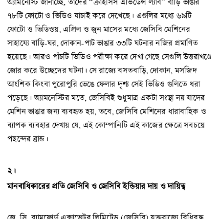
অ্যামনেস্টি জানাচ্ছে, তাদের “ক্রাইসিস এভিডেন্স ল্যাব” বাড়ি ভাঙার
৭৮টি ফোটো ও ভিডিও যাচাই করে দেখেছে। এগুলির মধ্যে ৬৯টি
ফোটো ও ভিডিওয়, এপ্রিল ও জুন মাসের মধ্যে জেসিবি মেশিনের
সাহায্যে বাড়ি-ঘর, দোকান-পাট ভাঙার ৩৩টি ঘটনার নজির প্রমাণিত
হয়েছে। আরও পাঁচটি ভিডিও পরীক্ষা করে দেখা গেছে সেগুলি উত্তরাখণ্ডে
জোর করে উচ্ছেদের ঘটনা। সে রাজ্যে বসতবাড়ি, দোকান, মসজিদ
আংশিক কিংবা পুরোপুরি ভেঙে ফেলার দৃশ্য সেই ভিডিও গুলিতে ধরা
পড়েছে। অ্যামনেস্টির মতে, জেসিবিই শুধুমাত্র একটা সংস্থা নয় যাদের
মেশিন ভাঙার জন্য ব্যবহৃত হয়, তবে, জেসিবি মেশিনের ধারাবাহিক ও
ব্যাপক ব্যবহার দেখায় যে, এই কোম্পানিটি এই কাজের ক্ষেত্রে সবচয়ে
পছন্দের ব্রান্ড।
২।
মানবাধিকারের প্রতি জেসিবি ও জেসিবি ইন্ডিয়ার দায় ও দায়িত্ব
জে. সি. ব্যামফোর্ড এক্সাভেটর লিমিটেড (জেসিবি) যুক্তরাজ্যে বিধিবদ্ধ