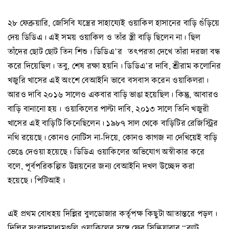
২৮ ফেব্রুয়ারি, জেসিবি যন্ত্রের সাহায্যেই ওয়াকিল হাসানের বাড়ি গুঁড়িয়ে
দেয় ডিডিএ। এই সময় ওয়াকিল ও তাঁর স্ত্রী বাড়ি ছিলেন না। ছিল
তাঁদের ছোট ছোট তিন শিশু। ডিডিএ’র তৎপরতা দেখে তাঁরা দরজা বন্ধ
করে দিয়েছিল। তবু, শেষ রক্ষা হয়নি। ডিডিএ’র দাবি, শ্রীরাম কলোনির
খজুরি খাসের এই অংশে বেআইনি ভাবে বসবাস করেন ওয়াকিলরা।
আরও দাবি ২০১৬ সালেও একবার বাড়ি ভাঙা হয়েছিল। কিন্তু, আবারও
বাড়ি বানানো হয়। ওয়াকিলের পাল্টা দাবি, ২০১৩ সালে তিনি খজুরী
খাসের এই বাড়িটি কিনেছিলেন। ১৯৮৭ সাল থেকে বাড়িটির রেজিস্ট্রির
নথি রয়েছে। কোনও নোটিস না-দিয়ে, কোনও কাগজ না দেখিয়েই বাড়ি
ভেঙে দেওয়া হয়েছে। ডিডিএ ওয়াকিলের অভিযোগ অস্বীকার করে
বলে, পূর্বপরিকল্পিত উন্নয়নের জন্য বেআইনি দখল উচ্ছেদ করা
হয়েছে। পিটিআই।
এই প্রথম বোধহয় দিল্লির বুলডোজার কর্তৃপক্ষ কিছুটা আতান্তরে পড়ল।
দিল্লির সংবাদমাধ্যমগুলি ওয়াকিলের সঙ্গে ফের সিল্কিয়ারার “র‍্যাট