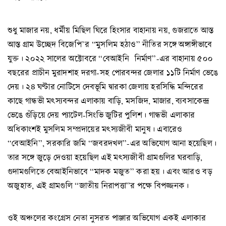
শুধু মাজার নয়, ধর্মীয় মিছিল ঘিরে হিংসার বাহানায় নয়, গুজরাতে আস্ত
আস্ত গ্রাম উচ্ছেদ বিজেপি’র “মুসলিম হঠাও” নীতির সঙ্গে অঙ্গাঙ্গীভাবে
যুক্ত। ২০২২ সালের অক্টোবরে “বেআইনি নির্মাণ”-এর বাহানায় ৫০০
বছরের প্রাচীন মুরাদশাহ দরগা-সহ পোরবন্দর জেলার ১১টি নির্মাণ ভেঙে
দেয়। ২৪ ঘণ্টার নোটিসে দেবভূমি দ্বারকা জেলায় হরসিদ্ধি মন্দিরের
কাছে গান্ধভী মৎস্যবন্দর এলাকায় বাড়ি, মসজিদ, মাজার, ব্যবসাকেন্দ্র
ভেঙে গুঁড়িয়ে দেয় প্যাটেল-সিংভি জুটির পুলিশ। গান্ধভী এলাকার
অধিকাংশই মুসলিম সম্প্রদায়ের মৎস্যজীবী মানুষ। এবারেও
“বেআইনি”, সরকারি জমি “জবরদখল”-এর অভিযোগ আনা হয়েছিল।
তার সঙ্গে জুড়ে দেওয়া হয়েছিল এই মৎস্যজীবী গ্রামগুলির ঘরবাড়ি,
গুদামগুলিতে বেআইনিভাবে “মাদক মজুত” করা হয়। এবং আরও বড়
অজুহাত, এই গ্রামগুলি “জাতীয় নিরাপত্তা”র পক্ষে বিপজ্জনক।
ওই অঞ্চলের কংগ্রেস নেতা নুসরত পাঞ্জার অভিযোগ একই এলাকার