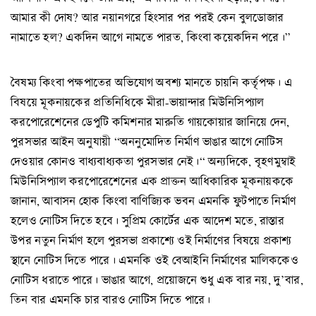
আমার কী দোষ? আর নয়ানগরে হিংসার পর পরই কেন বুলডোজার
নামাতে হল? একদিন আগে নামতে পারত, কিংবা কয়েকদিন পরে।”
বৈষম্য কিংবা পক্ষপাতের অভিযোগ অবশ্য মানতে চায়নি কর্তৃপক্ষ। এ
বিষয়ে মূকনায়কের প্রতিনিধিকে মীরা-ভায়ান্দার মিউনিসিপ্যাল
করপোরেশেনের ডেপুটি কমিশনার মারুতি গায়কোয়ার জানিয়ে দেন,
পুরসভার আইন অনুযায়ী “অননুমোদিত নির্মাণ ভাঙার আগে নোটিস
দেওয়ার কোনও বাধ্যবাধ্যকতা পুরসভার নেই।“ অন্যদিকে, বৃহণমুম্বাই
মিউনিসিপ্যাল করপোরেশেনের এক প্রাক্তন আধিকারিক মূকনায়ককে
জানান, আবাসন হোক কিংবা বাণিজ্যিক ভবন এমনকি ফুটপাতে নির্মাণ
হলেও নোটিস দিতে হবে। সুপ্রিম কোর্টের এক আদেশ মতে, রাস্তার
উপর নতুন নির্মাণ হলে পুরসভা প্রকাশ্যে ওই নির্মাণের বিষয়ে প্রকাশ্য
স্থানে নোটিস দিতে পারে। এমনকি ওই বেআইনি নির্মাণের মালিককেও
নোটিস ধরাতে পারে। ভাঙার আগে, প্রয়োজনে শুধু এক বার নয়, দু’বার,
তিন বার এমনকি চার বারও নোটিস দিতে পারে।