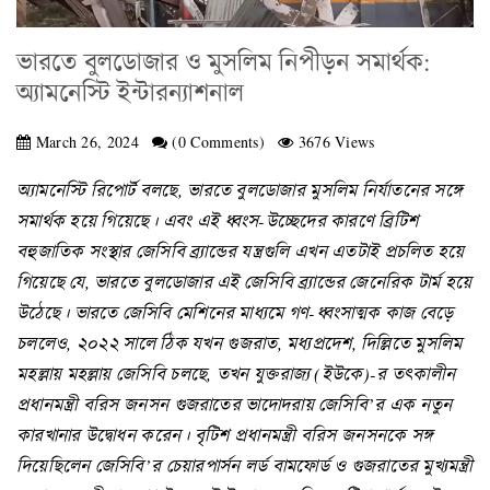
ভারতে বুলডোজার ও মুসলিম নিপীড়ন সমার্থক:
অ্যামনেস্টি ইন্টারন্যাশনাল
March 26, 2024
(0 Comments)
3676 Views
অ্যামনেস্টি রিপোর্ট বলছে, ভারতে বুলডোজার মুসলিম নির্যাতনের সঙ্গে
সমার্থক হয়ে গিয়েছে। এবং এই ধ্বংস-উচ্ছেদের কারণে ব্রিটিশ
বহুজাতিক সংস্থার জেসিবি ব্র্যান্ডের যন্ত্রগুলি এখন এতটাই প্রচলিত হয়ে
গিয়েছে যে, ভারতে বুলডোজার এই জেসিবি ব্র্যান্ডের জেনেরিক টার্ম হয়ে
উঠেছে। ভারতে জেসিবি মেশিনের মাধ্যমে গণ-ধ্বংসাত্মক কাজ বেড়ে
চললেও, ২০২২ সালে ঠিক যখন গুজরাত, মধ্যপ্রদেশ, দিল্লিতে মুসলিম
মহল্লায় মহল্লায় জেসিবি চলছে, তখন যুক্তরাজ্য (ইউকে)-র তৎকালীন
প্রধানমন্ত্রী বরিস জনসন গুজরাতের ভাদোদরায় জেসিবি’র এক নতুন
কারখানার উদ্বোধন করেন। বৃটিশ প্রধানমন্ত্রী বরিস জনসনকে সঙ্গ
দিয়েছিলেন জেসিবি’র চেয়ারপার্সন লর্ড বামফোর্ড ও গুজরাতের মুখ্যমন্ত্রী