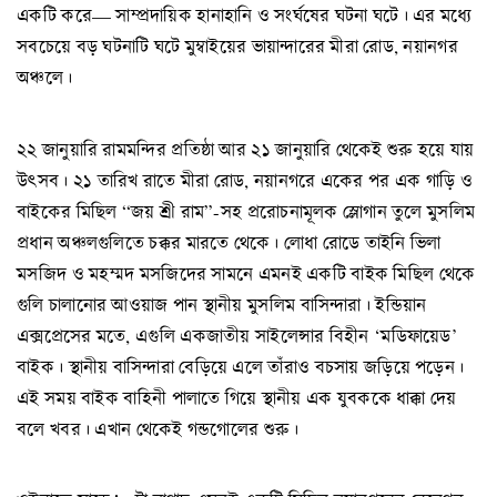
একটি করে— সাম্প্রদায়িক হানাহানি ও সংর্ঘষের ঘটনা ঘটে। এর মধ্যে
সবচেয়ে বড় ঘটনাটি ঘটে মুম্বাইয়ের ভায়ান্দারের মীরা রোড, নয়ানগর
অঞ্চলে।
২২ জানুয়ারি রামমন্দির প্রতিষ্ঠা আর ২১ জানুয়ারি থেকেই শুরু হয়ে যায়
উৎসব। ২১ তারিখ রাতে মীরা রোড, নয়ানগরে একের পর এক গাড়ি ও
বাইকের মিছিল “জয় শ্রী রাম”-সহ প্ররোচনামূলক স্লোগান তুলে মুসলিম
প্রধান অঞ্চলগুলিতে চক্কর মারতে থেকে। লোধা রোডে তাইনি ভিলা
মসজিদ ও মহম্মদ মসজিদের সামনে এমনই একটি বাইক মিছিল থেকে
গুলি চালানোর আওয়াজ পান স্থানীয় মুসলিম বাসিন্দারা। ইন্ডিয়ান
এক্সপ্রেসের মতে, এগুলি একজাতীয় সাইলেন্সার বিহীন ‘মডিফায়েড’
বাইক। স্থানীয় বাসিন্দারা বেড়িয়ে এলে তাঁরাও বচসায় জড়িয়ে পড়েন।
এই সময় বাইক বাহিনী পালাতে গিয়ে স্থানীয় এক যুবককে ধাক্কা দেয়
বলে খবর। এখান থেকেই গন্ডগোলের শুরু।