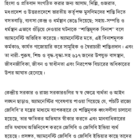
হিংসা ও প্রতিবাদ সংগঠিত করার জন্য আসাম, দিল্লি, গুজরাত,
মধপ্রদেশ ও উত্তরপ্রদেশে ভারতীয় কর্তৃপক্ষ মুসলিমদের শাস্তি দিতে
বসতবাড়ি, ব্যবসা কেন্দ্র ও ধর্মস্থান ভেঙে দিয়েছে; সহায়-সম্পত্তি ও
ধর্মস্থান এভাবে গুঁড়িয়ে দেওয়ার ঘটনাকে “শাস্তিমূলক বিনাশ” বলে
অ্যামনেস্টি অভিহিত করেছে। অ্যামনেস্টির মতে, এই বিনাশমূলক
কর্মকাণ্ড, কার্যত গাজোয়ারি করে সামূহিক ও স্বৈরাচারী শাস্তিপ্রদান। এবং
তা নারী-পুরুষ, শিশু ও বৃদ্ধ-বৃদ্ধা-সহ ৬১৭ জনের উপযুক্ত বাসস্থান,
জীবনজীবিকা, জীবন ও স্বাধীনতা এবং নিরপেক্ষ বিচারের অধিকারের
উপর আঘাত হেনেছে।
কেন্দ্রীয় সরকার ও রাজ্য সরকারগুলির স্ব স্ব ক্ষেত্রে ব্যর্থতা ও আইন
লঙ্ঘন ছাড়াও, অ্যামনেস্টির গবেষণায় পাওয়া গিয়েছে যে, পাঁচটি রাজ্যে
জেসিবি’র যন্ত্রের মাধ্যমে ব্যাপকহারে যে শাস্তিমূলক ধ্বংসলীলা চালানো
হয়েছে, তার ক্ষতিকর অভিঘাত স্বীকার করতে এবং মানবাধিকারের
প্রতি যথাযথ অভিনিবেশ করতে জেসিবি ও জেসিবি ইন্ডিয়া ব্যর্থ
হয়েছে। প্রসঙ্গত, অ্যামনেস্টি জেসিবি ও জেসিবি ইন্ডিয়ার কাছে তাদের