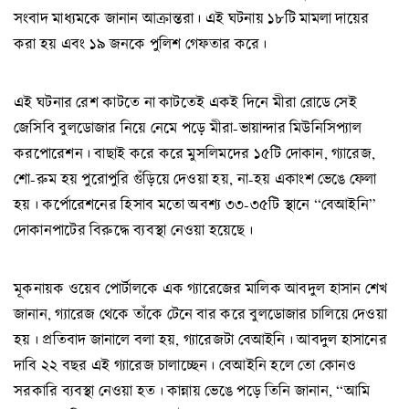
সংবাদ মাধ্যমকে জানান আক্রান্তরা। এই ঘটনায় ১৮টি মামলা দায়ের
করা হয় এবং ১৯ জনকে পুলিশ গেফতার করে।
এই ঘটনার রেশ কাটতে না কাটতেই একই দিনে মীরা রোডে সেই
জেসিবি বুলডোজার নিয়ে নেমে পড়ে মীরা-ভায়ান্দার মিউনিসিপ্যাল
করপোরেশন। বাছাই করে করে মুসলিমদের ১৫টি দোকান, গ্যারেজ,
শো-রুম হয় পুরোপুরি গুঁড়িয়ে দেওয়া হয়, না-হয় একাংশ ভেঙে ফেলা
হয়। কর্পোরেশনের হিসাব মতো অবশ্য ৩৩-৩৫টি স্থানে “বেআইনি”
দোকানপাটের বিরুদ্ধে ব্যবস্থা নেওয়া হয়েছে।
মূকনায়ক ওয়েব পোর্টালকে এক গ্যারেজের মালিক আবদুল হাসান শেখ
জানান, গ্যারেজ থেকে তাঁকে টেনে বার করে বুলডোজার চালিয়ে দেওয়া
হয়। প্রতিবাদ জানালে বলা হয়, গ্যারেজটা বেআইনি। আবদুল হাসানের
দাবি ২২ বছর এই গ্যারেজ চালাচ্ছেন। বেআইনি হলে তো কোনও
সরকারি ব্যবস্থা নেওয়া হত। কান্নায় ভেঙে পড়ে তিনি জানান, “আমি