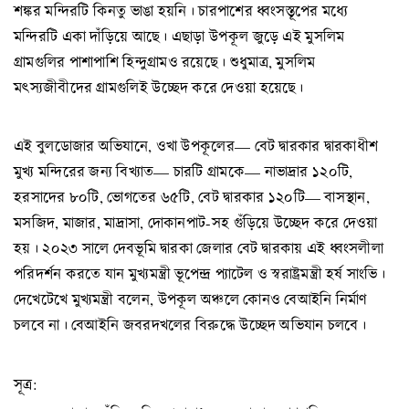
শঙ্কর মন্দিরটি কিনতু ভাঙা হয়নি। চারপাশের ধ্বংসস্তূপের মধ্যে
মন্দিরটি একা দাঁড়িয়ে আছে। এছাড়া উপকূল জুড়ে এই মুসলিম
গ্রামগুলির পাশাপাশি হিন্দুগ্রামও রয়েছে। শুধুমাত্র, মুসলিম
মৎস্যজীবীদের গ্রামগুলিই উচ্ছেদ করে দেওয়া হয়েছে।
এই বুলডোজার অভিযানে, ওখা উপকূলের— বেট দ্বারকার দ্বারকাধীশ
মুখ্য মন্দিরের জন্য বিখ্যাত— চারটি গ্রামকে— নাভাদ্রার ১২০টি,
হরসাদের ৮০টি, ভোগতের ৬৫টি, বেট দ্বারকার ১২০টি— বাসস্থান,
মসজিদ, মাজার, মাদ্রাসা, দোকানপাট-সহ গুঁড়িয়ে উচ্ছেদ করে দেওয়া
হয়। ২০২৩ সালে দেবভূমি দ্বারকা জেলার বেট দ্বারকায় এই ধ্বংসলীলা
পরিদর্শন করতে যান মুখ্যমন্ত্রী ভূপেন্দ্র প্যাটেল ও স্বরাষ্ট্রমন্ত্রী হর্ষ সাংভি।
দেখেটেখে মুখ্যমন্ত্রী বলেন, উপকূল অঞ্চলে কোনও বেআইনি নির্মাণ
চলবে না। বেআইনি জবরদখলের বিরুদ্ধে উচ্ছেদ অভিযান চলবে।
সূত্র: