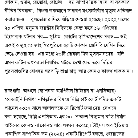
দোকান, গুদাম, রেস্তোরাঁ, হোটেল— হয় সাম্প্রদায়িক হিংসা বা সরকারি
নীতির বিরদ্ধতা; কিংবা লকআপে সাধারণ মৎস্যজীবীর মৃত্যুর প্রতিবাদ
করার জন্য— বুলডোজার দিয়ে গুঁড়িয়ে দেওয়া হয়েছে। ২০২২ সালের
২০ এপ্রিল, হনুমান জয়ন্তীর মিছিলকে কেন্দ্র করে ১৬ এপ্রিলের
হিংসাত্মক ঘটনার পর— সুপ্রিম কোর্টের স্থগিতাদেশের পরও— ওই
একই অজুহাতে জাহাঙ্গিরপুরিতে ২৫টি দোকান জেসিবি মেশিন দিয়ে
ভেঙে দেওয়া হয়। এর মধ্যে ২৩টি দোকান ছিল মুসলমানদের। যদি
এমন রুটিন তৎপরতা নিয়মিত ঘটতে দেখা যেত তবে দিল্লির
পুরসভাগুলির বোধহয় ঘরবাড়ি ভাঙা ছাড়া আর কোনও কাজই থাকত না।
রাজধানী অঞ্চলে (ন্যাশনাল ক্যাপিটাল রিজিয়ন বা এনসিআর)
‘বেআইনি নির্মাণ’ নথিভুক্তির বিষয়ে দিল্লি হাই কোর্ট গঠিত একটি
প্যানেল ২০১৭ সালে আদালতকে যে রিপোর্ট জমা দেয়, সেখানে
বলা হয়েছে, দিল্লি এনসিআর-এর ৯০ শতাংশ বিদ্যমান বাড়ি নির্মাণ
আইনের কোনও না কোনও ধারা লঙ্ঘন করেছে। টাইমস অব ইন্ডিয়ায়
প্রকাশিত সাম্প্রতিক তম (২০২৪) একটি রিপোর্ট বলছে, গুজরাতের