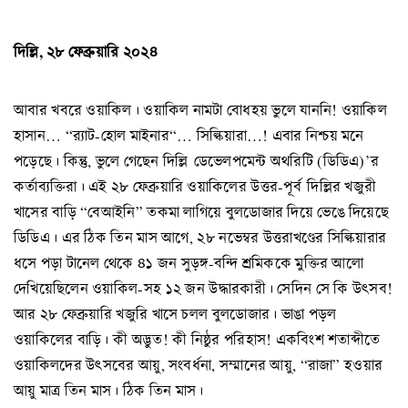
দিল্লি, ২৮ ফেব্রুয়ারি ২০২৪
আবার খবরে ওয়াকিল। ওয়াকিল নামটা বোধহয় ভুলে যাননি! ওয়াকিল
হাসান… “র‍্যাট-হোল মাইনার“… সিল্কিয়ারা…! এবার নিশ্চয় মনে
পড়েছে। কিন্তু, ভুলে গেছেন দিল্লি ডেভেলপমেন্ট অথরিটি (ডিডিএ)’র
কর্তাব্যক্তিরা। এই ২৮ ফেব্রুয়ারি ওয়াকিলের উত্তর-পূর্ব দিল্লির খজুরী
খাসের বাড়ি “বেআইনি” তকমা লাগিয়ে বুলডোজার দিয়ে ভেঙে দিয়েছে
ডিডিএ। এর ঠিক তিন মাস আগে, ২৮ নভেম্বর উত্তরাখণ্ডের সিল্কিয়ারার
ধসে পড়া টানেল থেকে ৪১ জন সুড়ঙ্গ-বন্দি শ্রমিককে মুক্তির আলো
দেখিয়েছিলেন ওয়াকিল-সহ ১২ জন উদ্ধারকারী। সেদিন সে কি উৎসব!
আর ২৮ ফেব্রুয়ারি খজুরি খাসে চলল বুলডোজার। ভাঙা পড়ল
ওয়াকিলের বাড়ি। কী অদ্ভুত! কী নিষ্ঠুর পরিহাস! একবিংশ শতাব্দীতে
ওয়াকিলদের উৎসবের আয়ু, সংবর্ধনা, সম্মানের আয়ু, “রাজা” হওয়ার
আয়ু মাত্র তিন মাস। ঠিক তিন মাস।