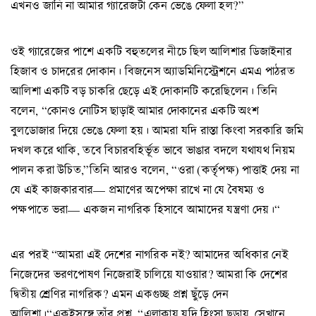
এখনও জানি না আমার গ্যারেজটা কেন ভেঙে ফেলা হল?”
ওই গ্যারেজের পাশে একটি বহুতলের নীচে ছিল আলিশার ডিজাইনার
হিজাব ও চাদরের দোকান। বিজনেস অ্যাডমিনিস্ট্রেশনে এমএ পাঠরত
আলিশা একটি বড় চাকরি ছেড়ে এই দোকানটি করেছিলেন। তিনি
বলেন, “কোনও নোটিস ছাড়াই আমার দোকানের একটি অংশ
বুলডোজার দিয়ে ভেঙে ফেলা হয়। আমরা যদি রাস্তা কিংবা সরকারি জমি
দখল করে থাকি, তবে বিচারবহির্ভূত ভাবে ভাঙার বদলে যথাযথ নিয়ম
পালন করা উচিত,”তিনি আরও বলেন, “ওরা (কর্তৃপক্ষ) পাত্তাই দেয় না
যে এই কাজকারবার— প্রমাণের অপেক্ষা রাখে না যে বৈষম্য ও
পক্ষপাতে ভরা— একজন নাগরিক হিসাবে আমাদের যন্ত্রণা দেয়।“
এর পরই “আমরা এই দেশের নাগরিক নই? আমাদের অধিকার নেই
নিজেদের ভরণপোষণ নিজেরাই চালিয়ে যাওয়ার? আমরা কি দেশের
দ্বিতীয় শ্রেণির নাগরিক? এমন একগুচ্ছ প্রশ্ন ছুঁড়ে দেন
আলিশা।“একইসঙ্গে তাঁর প্রশ্ন, “এলাকায় যদি হিংসা ছড়ায়, সেখানে