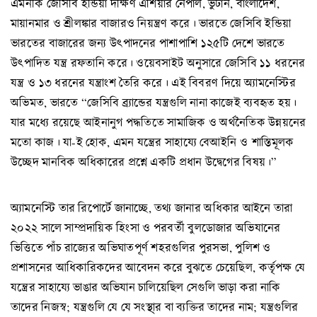
এমনকি জেসিবি ইন্ডিয়া দক্ষিণ এশিয়ার নেপাল, ভুটান, বাংলাদেশ,
মায়ানমার ও শ্রীলঙ্কার বাজারও নিয়ন্ত্রণ করে। ভারতে জেসিবি ইন্ডিয়া
ভারতের বাজারের জন্য উৎপাদনের পাশাপাশি ১২৫টি দেশে ভারতে
উৎপাদিত যন্ত্র রফতানি করে। ওয়েবসাইট অনুসারে জেসিবি ১১ ধরনের
যন্ত্র ও ১৩ ধরনের যন্ত্রাংশ তৈরি করে। এই বিবরণ দিয়ে অ্যামনেস্টির
অভিমত, ভারতে “জেসিবি ব্র্যান্ডের যন্ত্রগুলি নানা কাজেই ব্যবহৃত হয়।
যার মধ্যে রয়েছে আইনানুগ পদ্ধতিতে সামাজিক ও অর্থনৈতিক উন্নয়নের
মতো কাজ। যা-ই হোক, এমন যন্ত্রের সাহায্যে বেআইনি ও শাস্তিমূলক
উচ্ছেদ মানবিক অধিকারের প্রশ্নে একটি প্রধান উদ্বেগের বিষয়।”
অ্যামনেস্টি তার রিপোর্টে জানাচ্ছে, তথ্য জানার অধিকার আইনে তারা
২০২২ সালে সাম্প্রদায়িক হিংসা ও পরবর্তী বুলডোজার অভিযানের
ভিত্তিতে পাঁচ রাজ্যের অভিঘাতপূর্ণ শহরগুলির পুরসভা, পুলিশ ও
প্রশাসনের আধিকারিকদের আবেদন করে বুঝতে চেয়েছিল, কর্তৃপক্ষ যে
যন্ত্রের সাহায্যে ভাঙার অভিযান চালিয়েছিল সেগুলি ভাড়া করা নাকি
তাদের নিজস্ব; যন্ত্রগুলি যে যে সংস্থা্র বা ব্যক্তির তাদের নাম; যন্ত্রগুলির