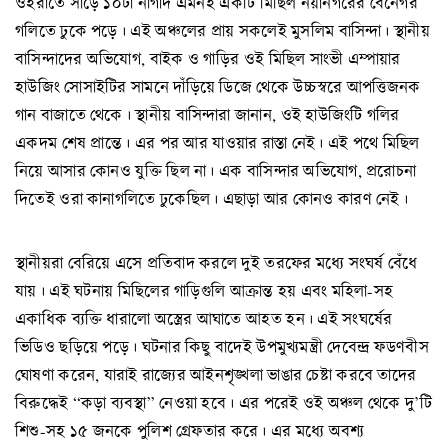
ওইরাতে সাড়ে ১০টা নাগাদ এমনই একটি মিছিল নয়ানগরের বেনেগর
গলিতে ঢুকে পড়ে। এই অঞ্চলের প্রায় সকলেই মুসলিম বাসিন্দা। স্থানীয়
বাসিন্দাদের অভিযোগ, বাইক ও গাড়ির ওই মিছিল সাংভী এম্পায়ার
হাউজিং সোসাইটির সামনে দাঁড়িয়ে ডিজে থেকে উচ্চস্বরে আপত্তিজনক
গান বাজাতে থেকে। স্থানীয় বাসিন্দারা জানান, ওই হাউজিংটি গলির
একদম শেষ প্রান্তে। এর পর আর যাওয়ার রাস্তা নেই। এই পথে মিছিল
নিয়ে আসার কোনও যুক্তি ছিল না। এক বাসিন্দার অভিযোগ, প্ররোচনা
দিতেই ওরা কানাগলিতে ঢুকেছিল। এছাড়া আর কোনও কারণ নেই।
স্থানীয়রা বেরিয়ে এসে প্রতিবাদ করলে দুই তরফের মধ্যে সংঘর্ষ বেঁধে
যায়। এই ঘটনায় মিছিলের গাড়িগুলি আক্রান্ত হয় এবং মহিলা-সহ
একাধিক ব্যক্তি ধারালো অস্ত্রের আঘাতে আহত হন। এই সংঘর্ষের
ভিডিও ছড়িয়ে পড়ে। ঘটনার কিছু বাদেই উপমুখ্যমন্ত্রী দেবেন্দ্র ফডণবীস
ঘোষণা করেন, যারাই রাজ্যের আইনশৃঙ্খলা ভাঙার চেষ্টা করবে তাদের
বিরুদ্ধেই “কড়া ব্যবস্থা” নেওয়া হবে। এর পরেই ওই অঞ্চল থেকে দু’টি
শিশু-সহ ১৫ জনকে পুলিশ গ্রেফতার করে। এর মধ্যে অবশ্য