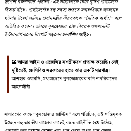
ভূপেন্দ্র রজনীকান্ত প্যাটেল। এই উদ্বোধনকে ঘিরে বৃটিশ পার্লামেন্টে
বিতর্ক বাঁধে। পার্লামেন্টের বহু সদস্য ভারতে মানবাধিকার লঙ্ঘনের
ঘটনায় উদ্বেগ জানিয়ে প্রধানমন্ত্রীর নীরবতাকে “নৈতিক ব্যর্থতা” বলে
অভিহিত করেন। ভারতে বুলডোজার-রাজ বিষয়ক অ্যামনেস্টি
ইন্টারন্যাশনালের রিপোর্ট পড়লেন
দেবাশিস আইচ
।
আমরা আইন ও এজেন্সির সশস্ত্রীকরণ প্রত্যক্ষ করেছি। সেই
দৃষ্টিতেই, জেসিবিও সরকারের হাতে আর একটি মারণাস্ত্র।
—
আশহার ওয়ারসি, মধ্যপ্রদেশে বুলডোজারের বলি নাগরিকদের
আইনজীবী
সাধারণের কাছে “বুলডোজার জাস্টিস” বলে পরিচিত, এই শাস্তিমূলক
উচ্ছেদ বহু ভারতীয় রাজ্যের কাছেই বস্তুত রাষ্ট্রনীতি হয়ে উঠেছে।
এভাবেই শুরু হয়েছে দেশের এক প্রান্ত থেকে অপর প্রান্ত জোড়া