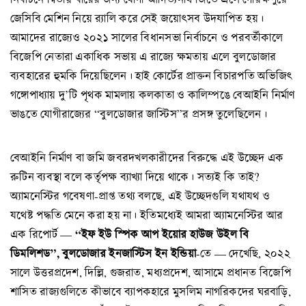
জেসিবি মেশিন নিয়ে র‍্যালি করে সেই জয়োৎসব উদযাপিত হয়।
আমাদের রাজ্যেও ২০২১ সালের বিধানসভা নির্বাচনে ও পরবর্তীকালে
বিজেপি নেতারা একাধিক সভায় এ রাজ্যে ক্ষমতায় এলে বুলডোজার
ব্যবহারের হুমকি দিয়েছিলেন। হাই কোর্টের প্রাক্তন বিচারপতি অভিজিৎ
গঙ্গোপাধ্যায় দু’টি পৃথক মামলায় কলকাতা ও কালিম্পঙে বেআইনি নির্মাণ
ভাঙতে যোগীরাজ্যের “বুলডোজার জাস্টিস”র প্রসঙ্গ তুলেছিলেন।
বেআইনি নির্মাণ বা জমি জবরদখলকারীদের বিরুদ্ধে এই উচ্ছেদ এক
রুটিন ব্যবস্থা বলে কর্তৃপক্ষ ব্যাখ্যা দিয়ে থাকে। সত্যই কি তাই?
অ্যামনেস্টির গবেষণা-প্রাপ্ত তথ্য বলছে, এই উচ্ছেদগুলি যথাযথ ও
যথেষ্ট পদ্ধতি মেনে করা হয় না। ইতিমধ্যেই আমরা অ্যামনেস্টির আর
“ইফ ইউ স্পিক আপ ইয়োর হাউজ উইল বি
এক রিপোর্ট —
ডিমলিশড”, বুলডোজার ইনজাস্টিস ইন ইন্ডিয়া
-তে — দেখেছি, ২০২২
সালে উত্তরপ্রদেশ, দিল্লি, গুজরাত, মধ্যপ্রদেশ, আসামে প্রধানত বিজেপি
শাসিত রাজ্যগুলিতে কীভাবে ব্যাপকহারে মুসলিম নাগরিকদের ঘরবাড়ি,