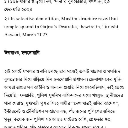
১। ১০৮ মাজার গুঁড়িয়ে দিল, ‘দাদা’র বুলডোজার, গণশক্তি, ২৩
ফেব্রুয়ারি ২০২৪
২। In selective demolition, Muslim structure razed but
temple spared in Gujrat’s Dwaraka, thewire.in, Tarushi
Aswani, March 2023
উত্তরাখণ্ড, হলদোয়ানি
হাই কোর্টে মামলার শুনানি চলছে তার মধ্যেই একটি মাদ্রাসা ও মসজিদ
বুলডোজার দিয়ে গুঁড়িয়ে দিল হলদোয়ানি প্রশাসন। জেলাশাসকের যুক্তি,
আমরা ভাঙার সব আইনি ও অন্যান্য প্রস্তুতি নিয়ে ফেলেছিলাম, তাই ভেঙে
দিয়েছি। ফলশ্রুতি, পুলিশ-মুসলিম বাসিন্দাদের মধ্যে খণ্ডযুদ্ধ, স্থানীয়দের
থানা ঘেরাও, মুখ্যমন্ত্রী পুস্কর সিংহ ধামীর “দেখা মাত্রই গুলির আদেশ”,
ইন্টারনেট ও টেলিভিশন সম্প্রচার বন্ধ, পাঁচ জনের পুলিশের গুলিতে
মৃত্যু, কয়েক জন পুলিশ-সহ আহত ষাটেরও বেশি, গ্রেফতার ৭৩,
অজ্ঞাত পরিচয় পাঁচ হাজারের লোকের বিরুদ্ধে মামলা দায়ের।