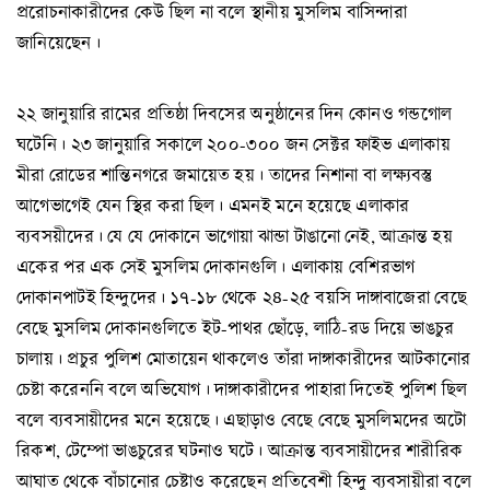
প্ররোচনাকারীদের কেউ ছিল না বলে স্থানীয় মুসলিম বাসিন্দারা
জানিয়েছেন।
২২ জানুয়ারি রামের প্রতিষ্ঠা দিবসের অনুষ্ঠানের দিন কোনও গন্ডগোল
ঘটেনি। ২৩ জানুয়ারি সকালে ২০০-৩০০ জন সেক্টর ফাইভ এলাকায়
মীরা রোডের শান্তিনগরে জমায়েত হয়। তাদের নিশানা বা লক্ষ্যবস্তু
আগেভাগেই যেন স্থির করা ছিল। এমনই মনে হয়েছে এলাকার
ব্যবসয়ীদের। যে যে দোকানে ভাগোয়া ঝান্ডা টাঙানো নেই, আক্রান্ত হয়
একের পর এক সেই মুসলিম দোকানগুলি। এলাকায় বেশিরভাগ
দোকানপাটই হিন্দুদের। ১৭-১৮ থেকে ২৪-২৫ বয়সি দাঙ্গাবাজেরা বেছে
বেছে মুসলিম দোকানগুলিতে ইট-পাথর ছোঁড়ে, লাঠি-রড দিয়ে ভাঙচুর
চালায়। প্রচুর পুলিশ মোতায়েন থাকলেও তাঁরা দাঙ্গাকারীদের আটকানোর
চেষ্টা করেননি বলে অভিযোগ। দাঙ্গাকারীদের পাহারা দিতেই পুলিশ ছিল
বলে ব্যবসায়ীদের মনে হয়েছে। এছাড়াও বেছে বেছে মুসলিমদের অটো
রিকশ, টেম্পো ভাঙচুরের ঘটনাও ঘটে। আক্রান্ত ব্যবসায়ীদের শারীরিক
আঘাত থেকে বাঁচানোর চেষ্টাও করেছেন প্রতিবেশী হিন্দু ব্যবসায়ীরা বলে