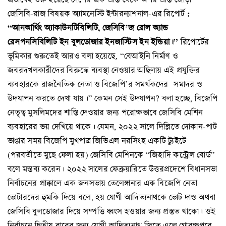
:
জেসিবি-রাজ বিষয়ক অ্যামনেস্টি ইন্টারন্যাশনাল-এর রিপোর্ট
“আনআর্থিং অ্যাকাউনটিবিলিটি, জেসিবি’জ রোল অ্যান্ড
রেসপনসিবিলিটি ইন বুলডোজার ইনজাস্টিস ইন ইন্ডিয়া।”
রিপোর্টের
ভূমিকার শুরুতেই আরও বলা হয়েছে, “বেআইনি নির্মাণ ও
জবরদখলকারীদের বিরুদ্ধে ব্যবস্থা নেওয়ার অছিলায় এই প্রযুক্তির
ব্যবহারকে রাজনৈতিক নেতা ও বিজেপি’র সমর্থকদের সমাদর ও
উদযাপন করতে দেখা যায়।” কেমন সেই উদযাপন? বলা হচ্ছে, বিজেপি
নেতৃত্ব মুসলিমদের শাস্তি দেওয়ার জন্য পরোক্ষভাবে জেসিবি মেশিন
ব্যবহারের ভয় দেখিয়ে থাকে। যেমন, ২০২২ সালে দিল্লিতে দোকান-পাট
ভাঙার সময় বিজেপি মুখপাত্র জিভিএল নরসিংহ একটি ট্যুইটে
(পরবর্তীতে মুছে ফেলা হয়) জেসিবি মেশিনকে “জিহাদি কন্ট্রোল বোর্ড”
বলে মন্তব্য করেন। ২০২২ সালের ফেব্রুয়ারিতে উত্তরপ্রদেশে বিধানসভা
নির্বাচনের প্রাক্কালে এক জনসভায় তেলেঙ্গানার এক বিজেপি নেতা
ভোটারদের হুমকি দিয়ে বলে, হয় যোগী আদিত্যনাথকে ভোট দাও অথবা
জেসিবি বুলডোজার দিয়ে সম্পত্তি ধ্বংস হওয়ার জন্য প্রস্তুত থাকো। ওই
নির্বাচনে দ্বিতীয় বারের জন্য যোগী আদিত্যনাথ জিতে এলে গোরক্ষপুরে