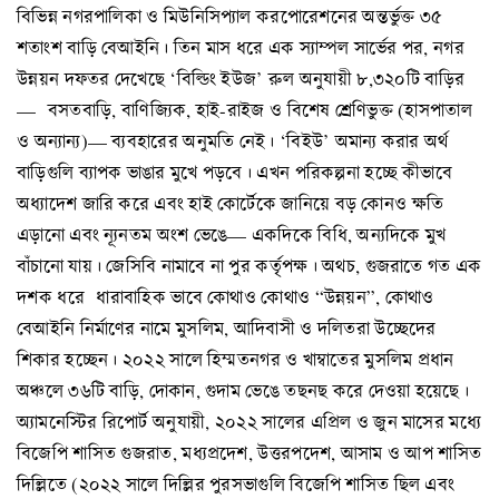
বিভিন্ন নগরপালিকা ও মিউনিসিপ্যাল করপোরেশনের অন্তর্ভুক্ত ৩৫
শতাংশ বাড়ি বেআইনি। তিন মাস ধরে এক স্যাম্পল সার্ভের পর, নগর
উন্নয়ন দফতর দেখেছে ‘বিল্ডিং ইউজ’ রুল অনুযায়ী ৮,৩২০টি বাড়ির
— বসতবাড়ি, বাণিজ্যিক, হাই-রাইজ ও বিশেষ শ্রেণিভুক্ত (হাসপাতাল
ও অন্যান্য)— ব্যবহারের অনুমতি নেই। ‘বিইউ’ অমান্য করার অর্থ
বাড়িগুলি ব্যাপক ভাঙার মুখে পড়বে। এখন পরিকল্পনা হচ্ছে কীভাবে
অধ্যাদেশ জারি করে এবং হাই কোর্টেকে জানিয়ে বড় কোনও ক্ষতি
এড়ানো এবং ন্যূনতম অংশ ভেঙে— একদিকে বিধি, অন্যদিকে মুখ
বাঁচানো যায়। জেসিবি নামাবে না পুর কর্তৃপক্ষ। অথচ, গুজরাতে গত এক
দশক ধরে ধারাবাহিক ভাবে কোথাও কোথাও “উন্নয়ন”, কোথাও
বেআইনি নির্মাণের নামে মুসলিম, আদিবাসী ও দলিতরা উচ্ছেদের
শিকার হচ্ছেন। ২০২২ সালে হিম্মতনগর ও খাম্বাতের মুসলিম প্রধান
অঞ্চলে ৩৬টি বাড়ি, দোকান, গুদাম ভেঙে তছনছ করে দেওয়া হয়েছে।
অ্যামনেস্টির রিপোর্ট অনুযায়ী, ২০২২ সালের এপ্রিল ও জুন মাসের মধ্যে
বিজেপি শাসিত গুজরাত, মধ্যপ্রদেশ, উত্তরপদেশ, আসাম ও আপ শাসিত
দিল্লিতে (২০২২ সালে দিল্লির পুরসভাগুলি বিজেপি শাসিত ছিল এবং