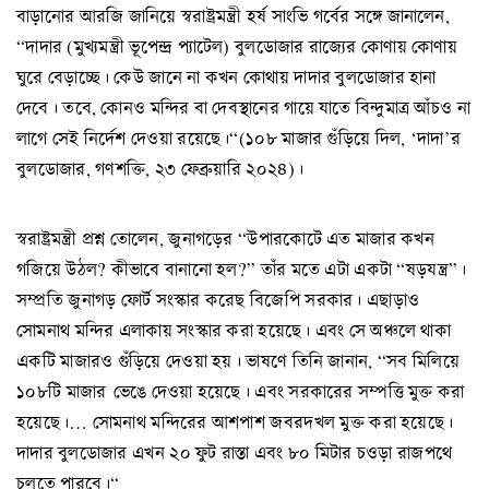
বাড়ানোর আরজি জানিয়ে স্বরাষ্ট্রমন্ত্রী হর্ষ সাংভি গর্বের সঙ্গে জানালেন,
“দাদার (মুখ্যমন্ত্রী ভূপেন্দ্র প্যাটেল) বুলডোজার রাজ্যের কোণায় কোণায়
ঘুরে বেড়াচ্ছে। কেউ জানে না কখন কোথায় দাদার বুলডোজার হানা
দেবে। তবে, কোনও মন্দির বা দেবস্থানের গায়ে যাতে বিন্দুমাত্র আঁচও না
লাগে সেই নির্দেশ দেওয়া রয়েছে।“(১০৮ মাজার গুঁড়িয়ে দিল, ‘দাদা’র
বুলডোজার, গণশক্তি, ২৩ ফেব্রুয়ারি ২০২৪)।
স্বরাষ্ট্রমন্ত্রী প্রশ্ন তোলেন, জুনাগড়ের “উপারকোটে এত মাজার কখন
গজিয়ে উঠল? কীভাবে বানানো হল?” তাঁর মতে এটা একটা “ষড়যন্ত্র”।
সম্প্রতি জুনাগড় ফোর্ট সংস্কার করেছ বিজেপি সরকার। এছাড়াও
সোমনাথ মন্দির এলাকায় সংস্কার করা হয়েছে। এবং সে অঞ্চলে থাকা
একটি মাজারও গুঁড়িয়ে দেওয়া হয়। ভাষণে তিনি জানান, “সব মিলিয়ে
১০৮টি মাজার ভেঙে দেওয়া হয়েছে। এবং সরকারের সম্পত্তি মুক্ত করা
হয়েছে।… সোমনাথ মন্দিরের আশপাশ জবরদখল মুক্ত করা হয়েছে।
দাদার বুলডোজার এখন ২০ ফুট রাস্তা এবং ৮০ মিটার চওড়া রাজপথে
চলতে পারবে।“