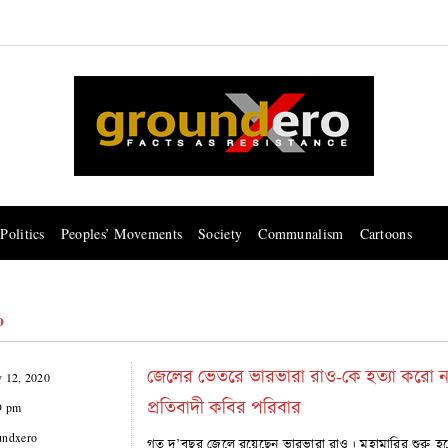
Politics
Peoples’ Movements
Society
Communalism
Cartoons
o
জেলের ভেতরে ভারভারা রাও-কে হত্যা করো না: 
y 12, 2020
প্রতিবাদী কবির পরিবার
9 pm
undxero
গত দু’বছর জেলে রয়েছেন ভারভারা রাও। মহামারির শুরু হলে