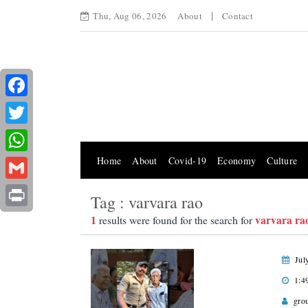
Thu, Aug 06, 2026
About
Contact
Facebook
Twitter
Home
About
Covid-19
Economy
Culture
WhatsApp
Gmail
Tag : varvara rao
Print
1
varvara ra
results were found for the search for
Jul
1:4
gro