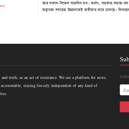
আর সকাল-বিকেল সারাদিন মদ। অর্থাৎ, সরকার-সমাজ-দল 
iety
অকৃতজ্ঞ শবরেরা উন্নয়নকেই অস্বীকার করে চলেছে। লিখছ
Sub
Subs
and truth, as an act of resistance. We are a platform for news,
accountable, staying fiercely independent of any kind of
ties.