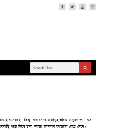
ের বান-ই ডেকেছে। কিন্তু, বাধ সেধেছে হাড়হাভাতে মানুষগুলো। যত
। ঘরবাড়ি গড়ে দিলে চাল, দরজা-জানলার কাঠামো বেচে দেবে।