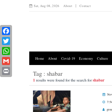
Sat, Aug 08, 2026
About
Contact
Facebook
Twitter
Home
About
Covid-19
Economy
Culture
WhatsApp
Gmail
Tag : shabar
Print
1
shabar
results were found for the search for
Nov
7:5
gro