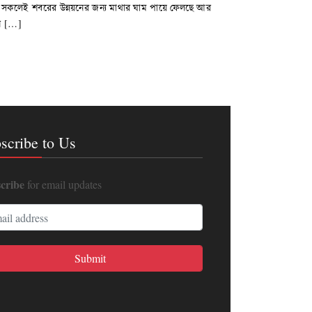
সকলেই শবরের উন্নয়নের জন্য মাথার ঘাম পায়ে ফেলছে আর
েন […]
scribe to Us
cribe
for email updates