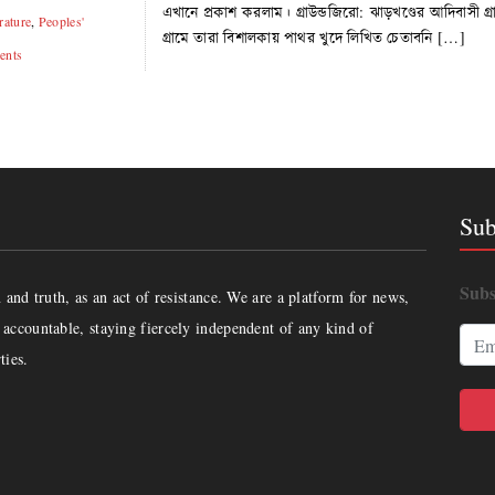
এখানে প্রকাশ করলাম। গ্রাউন্ডজিরো: ঝাড়খণ্ডের আদিবাসী 
rature
,
Peoples'
গ্রামে তারা বিশালকায় পাথর খুদে লিখিত চেতাবনি […]
ents
Sub
Subs
and truth, as an act of resistance. We are a platform for news,
accountable, staying fiercely independent of any kind of
ties.