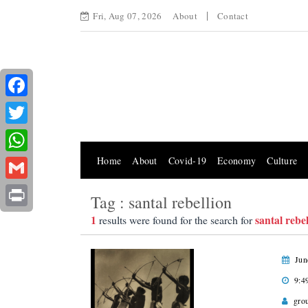
Fri, Aug 07, 2026
About
Contact
Facebook
Twitter
Home
About
Covid-19
Economy
Culture
WhatsApp
Gmail
Tag : santal rebellion
Print
1
santal rebe
results were found for the search for
Jun
9:4
gro