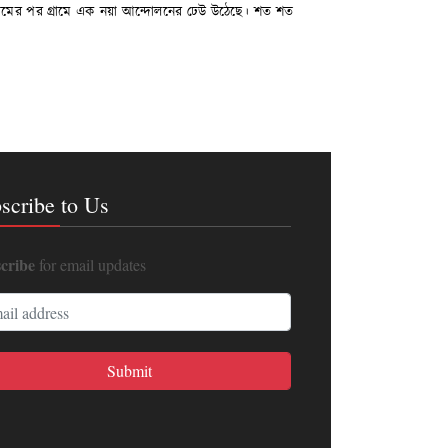
গ্রামের পর গ্রামে এক নয়া আন্দোলনের ঢেউ উঠেছে। শত শত
scribe to Us
cribe
for email updates