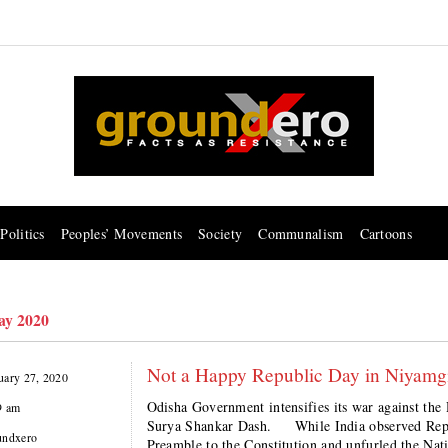
Politics
Peoples’ Movements
Society
Communalism
Cartoons
ay 2020
Not a Happy Republic Day in Niyamgi
uary 27, 2020
Odisha Government intensifies its war against the
9 am
Surya Shankar Dash. While India observed Republ
undxero
Preamble to the Constitution and unfurled the Nat