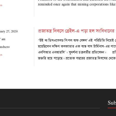
reminded once again that mining corporations lik
ws
প্রজাতন্ত্র দিবসে ব্রেইল-এ পড়া হল সংবিধানের প্
uary 27, 2020
7 am
‘উই দ্য ডিসএবেলড পিপল অফ বেঙ্গল’এই পরিচিতি নিয়েই বেশ 
হয়েছিলেন দক্ষিণ কলকাতার এক ব্যস্ত বাস টার্মিনাস-এর পা
undxero
এনপিআর এনআরসি’। সুদর্শনা চক্রবর্তীর প্রতিবেদন। প্রত
ws
জরুরি হয়ে পড়েছে। প্রত্যেক বছরের প্রজাতন্ত্র দিবসের থে
Sub