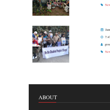
Ne
Jan
7:4
gro
Ne
ABOUT