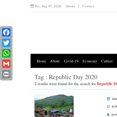
Fri, Aug 07, 2026
About
Contact
Facebook
Twitter
Home
About
Covid-19
Economy
Culture
WhatsApp
Gmail
Tag : Republic Day 2020
Print
2
Republic D
results were found for the search for
Jan
8:0
gro