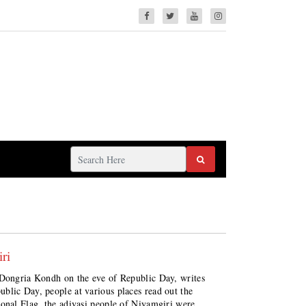
ri
 Dongria Kondh on the eve of Republic Day, writes
ic Day, people at various places read out the
ional Flag, the adivasi people of Niyamgiri were