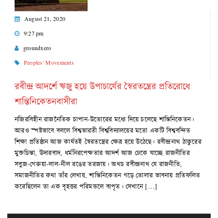
August 21, 2020
9:27 pm
groundxero
Peoples' Movements
রবীন্দ্র আদর্শে ঋজু হয়ে উপাচার্যের স্বৈরতন্ত্রের প্রতিরোধে
শান্তিনিকেতনবাসীরা
নজিরবিহীন রাজনৈতিক চাপান-উতোরের মধ্যে দিয়ে চলেছে শান্তিনিকেতন।
আরও স্পষ্টভাবে বললে বিশ্বভারতী বিশ্ববিদ্যালয়ের মতো একটি বিশ্ববন্দিত
শিক্ষা প্রতিষ্ঠান আজ কার্যতই স্বৈরতন্ত্রের ক্ষেত্র হয়ে উঠেছে। রবীন্দ্রনাথ ঠাকুরের
মুক্তচিন্তা, উদারবাদ, ধর্মনিরপেক্ষতার আদর্শ আজ ঢেকে যাচ্ছে রাজনীতির
সবুজ-গেরুয়া-লাল-নীল রঙের তরজায়। অথচ রবীন্দ্রনাথ যে রাজনীতি,
সমাজনীতির কথা তাঁর লেখায়, শান্তিনিকেতন গড়ে তোলার ভাবনায় প্রতিফলিত
করেছিলেন তা এক বৃহত্তর পরিমন্ডলে ব্যপৃত। সেখানে […]