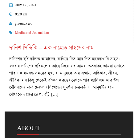
July 17, 2021
9:29 am
groundxero
Media and Journalism
দানিশ সিদ্দিকি – এক নাছোড় সাহসের নাম
দানিশের ছবি কাঁদাত আমাদের, রাগিয়ে দিত আর দিত অনেকখানি সাহস।
যতবার দানিশের ছবিগুলোর কাছে ফিরে যাব আমরা ততবারই আমরা দেখতে
পাব এক দমবন্ধ সময়ের মুখ, যা মানুষকে তাঁর সম্মান, অধিকার, জীবন,
জীবিকা সব কিছু থেকেই বঞ্চিত করছে। দেখতে পাব ফ্যাসিজম আর উগ্র
মৌলবাদের নানা চেহারা। লিখেছেন সুদর্শনা চক্রবর্তী। মানুষটির সাদা
পোষাকে রক্তের ছোপ, হাঁটু […]
ABOUT