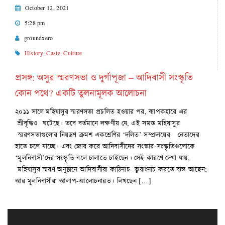
October 12, 2021
5:28 pm
groundxero
History
,
Caste
,
Culture
প্রসঙ্গ: অসুর স্মরণসভা ও দুর্গাপূজা – আদিবাসী সংস্কৃতি
কোন পথে? একটি তুলনামূলক আলোচনা
২০১১ সালে মহিষাসুর স্মরণসভা প্রচলিত হ‌ওয়ার পর, ব্যাপকহারে এর
শ্রীবৃদ্ধি‌ও ঘটেছে। তবে বর্তমানে লক্ষণীয় যে, এই সমস্ত মহিষাসুর
স্মরণসভাগুলোর নিয়ন্ত্রণ ক্রমশ একশ্রেণির ‘দলিত’ সম্প্রদায়ের নেতাদের
হাতে চলে যাচ্ছে। এবং জোর করে আদিবাসীদের সংস্কার-সংস্কৃতিগুলোকে
‘মূলনিবাসী’দের সংস্কৃতি বলে চালাতে চাইছেন। সেই কারণে দেখা যায়,
মহিষাসুর স্মরণ অনুষ্ঠানে আদিবাসীরা কাঠিনাচ- ভুয়াংনাচ করতে ব‍্যস্ত আছেন;
আর মূলনিবাসীরা আলাপ-আলোচনারত। লিখছেন […]