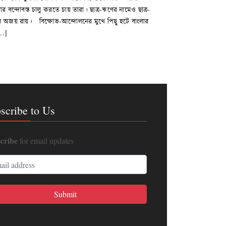
ষার বন্দোবস্ত চালু করতে চায় তারা। ছাত্র-ঋণের নামেও ছাত্র-
খছেন অজয় রায়। বিক্ষোভ-আন্দোলনের মুখে পিছু হটে বাংলার
[…]
scribe to Us
cribe
for email updates