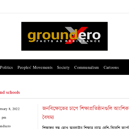
Politics
Peoples’ Movements
Society
Communalism
Cartoons
nd schools
জনবিক্ষোভের চাপে শিক্ষাপ্রতিষ্ঠানগুলি আংশ
ruary 8, 2022
বৈষম্য
1 pm
undxero
শিক্ষাঙ্গন বন্ধ রেখে অনলাইন শিক্ষার নামে দেশি-বিদেশি কর্প