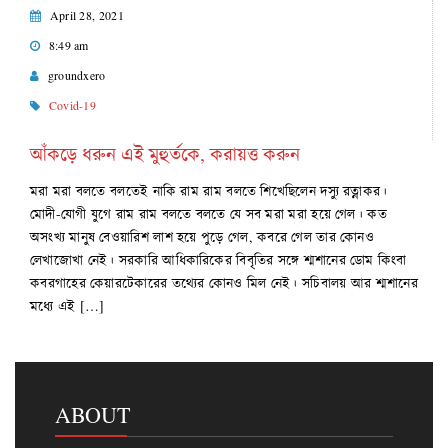
April 28, 2021
8:49 am
groundxero
Covid-19
আঁকড়ে ধরুন এই মুহুর্তকে, করায়ত্ত করুন
মরা মরা বলতে বলতেই নাকি রাম রাম বলতে শিখেছিলেন দস্যু রত্নাকর।
মোদী-যোগী যুগে রাম রাম বলতে বলতে যে সব মরা মরা হয়ে গেল। কত
অসংখ্য মানুষ বেওয়ারিশ লাশ হয়ে পুড়ে গেল, কবরে গেল তার কোনও
লেখাজোখা নেই। সরকারি আধিকারিকের বিবৃতির সঙ্গে শ্মশানের ডোম কিংবা
কবরগাহের কেয়ারটেকারের তথ্যের কোনও মিল নেই। সচিবালয় আর শ্মশানের
মধ্যে এই […]
ABOUT