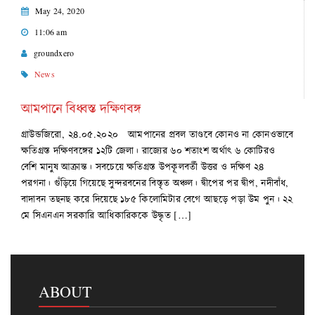
May 24, 2020
11:06 am
groundxero
News
আমপানে বিধ্বস্ত দক্ষিণবঙ্গ
গ্রাউন্ডজিরো, ২৪.০৫.২০২০ আমপানের প্রবল তাণ্ডবে কোনও না কোনওভাবে
ক্ষতিগ্রস্ত দক্ষিণবঙ্গের ১২টি জেলা। রাজ্যের ৬০ শতাংশ অর্থাৎ ৬ কোটিরও
বেশি মানুষ আক্রান্ত। সবচেয়ে ক্ষতিগ্রস্ত উপকূলবর্তী উত্তর ও দক্ষিণ ২৪
পরগনা। গুঁড়িয়ে গিয়েছে সুন্দরবনের বিস্তৃত অঞ্চল। দ্বীপের পর দ্বীপ, নদীবাঁধ,
বাদাবন তছনছ করে দিয়েছে ১৮৫ কিলোমিটার বেগে আছড়ে পড়া উম পুন। ২২
মে সিএনএন সরকারি আধিকারিককে উদ্ধৃত […]
ABOUT