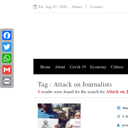
Fri, Aug 07, 2026
About
Contact
Facebook
Twitter
Home
About
Covid-19
Economy
Culture
WhatsApp
Gmail
Tag : Attack on Journalists
Print
1
Attack on J
results were found for the search for
Mar
5:3
gro