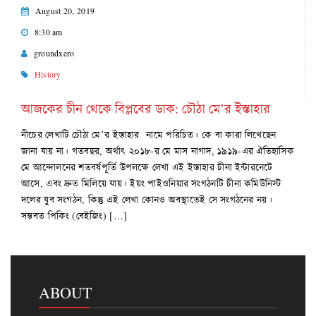
August 20, 2019
8:30 am
groundxero
History
আজকের চীন থেকে বিপ্লবের ডাক: চৌঠা মে’র ইস্তাহার
নীচের লেখাটি চৌঠা মে’র ইস্তাহার নামে পরিচিত। কে বা কারা লিখেছেন
জানা যায় না। গতবছর, অর্থাৎ ২০১৮-র মে মাস নাগাদ, ১৯১৯-এর ঐতিহাসিক
মে আন্দোলনের শতবর্ষপূর্তি উপলক্ষে লেখা এই ইস্তাহার চীনা ইন্টারনেটে
আসে, এবং দ্রুত মিলিয়ে যায়। ইয়ং পাইওনিয়ার সংগঠনটি চীনা কমিউনিস্ট
দলের যুব সংগঠন, কিন্তু এই লেখা কোনও অবস্থাতেই সে সংগঠনের নয়।
সম্ভবত পিকিং (বেইজিং) […]
ABOUT