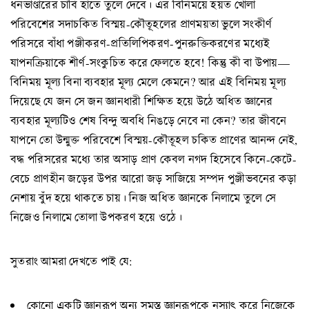
ধনভাণ্ডারের চাবি হাতে তুলে দেবে। এর বিনিময়ে হয়ত খোলা
পরিবেশের সদাচকিত বিস্ময়-কৌতূহলের প্রাণময়তা ভুলে সংকীর্ণ
পরিসরে বাঁধা পঞ্জীকরণ-প্রতিলিপিকরণ-পুনরুক্তিকরণের মধ্যেই
যাপনক্রিয়াকে শীর্ণ-সংকুচিত করে ফেলতে হবে! কিন্তু কী বা উপায়—
বিনিময় মূল্য বিনা ব্যবহার মূল্য মেলে কেমনে? আর এই বিনিময় মূল্য
দিয়েছে যে জন সে জন জ্ঞানধারী শিক্ষিত হয়ে উঠে অধিত জ্ঞানের
ব্যবহার মূল্যটিও শেষ বিন্দু অবধি নিঙড়ে নেবে না কেন? তার জীবনে
যাপনে তো উন্মুক্ত পরিবেশে বিস্ময়-কৌতূহল চকিত প্রাণের আনন্দ নেই,
বদ্ধ পরিসরের মধ্যে তার অসাড় প্রাণ কেবল নগদ হিসেবে কিনে-কেটে-
বেচে প্রাণহীন জড়ের উপর আরো জড় সাজিয়ে সম্পদ পুঞ্জীভবনের কড়া
নেশায় বুঁদ হয়ে থাকতে চায়। নিজ অধিত জ্ঞানকে নিলামে তুলে সে
নিজেও নিলামে তোলা উপকরণ হয়ে ওঠে।
সুতরাং আমরা দেখতে পাই যে:
কোনো একটি জ্ঞানরূপ অন্য সমস্ত জ্ঞানরূপকে নস্যাৎ করে নিজেকে