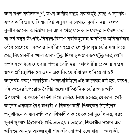
জ্ঞান যখন সর্বাঙ্গসম্পূর্ণ, তখন জ্ঞানীর কাছে সবকিছুই বোধ্য ও সুস্পষ্ট।
হতবাক বিস্ময় ও বিস্ময়াবিষ্ট অনুসন্ধান সেখানে কুলীন নয়। ফলত
কুলীন জ্ঞানের অভিপ্রায় হল এমন গোছাখানেক নিয়মসূত্র নির্ধারণ করা
যা সর্ব বস্তুর উৎপত্তি-বিকাশ-বিনাশ সবকিছুকেই আবশ্যিক অনিবার্যতায়
বেঁধে রেখেছে। একবার নির্ধারিত হয়ে গেলে পুনরাবৃত্ত চর্চার মধ্য দিয়ে
সেই নিয়মাবলীর খোলা জানালাটুকু দিয়ে দৃশ্যমান জগৎটুকুকেই গোটা
জগৎ বলে ধরে নেওয়ার প্রত্যয় তৈরি হয়। জ্ঞানধারীর চেতনায় বাস্তব
জগৎ প্রতিস্থাপিত হয় এমন এক নিয়মে বাঁধা জগৎ দিয়ে যা ওই
জ্ঞানেরই স্বকপোলকল্পিত। শিক্ষাপ্রতিষ্ঠানে এই জ্ঞানেরই চর্চা হয়, কারণ,
এই জ্ঞানের উপরোক্ত বৈশিষ্ট্যগুলো প্রাতিষ্ঠানিক চর্চার জন্য অতি
উপযোগী। জগৎকে নির্দেশ দিয়ে চালিয়ে নিয়ে চলেছে যে জ্ঞান, সেই
জ্ঞানের একমাত্র বৈধ ভাণ্ডারী ও বিতরণকারী শিক্ষকের নির্দেশের
অনুশাসনে আত্মসমর্পণ করা শিক্ষার্থীর কাছে কোনো দুর্যোগ নয়, বরং
সুবর্ণ সুযোগ হিসেবেই প্রতিভাত হয়। তাছাড়া, শিক্ষার্থীর সামনে এক
অনিশ্চয়তা-মুক্ত সাফল্যমুখী শান-বাঁধানো পথ খুলে যায়— জ্ঞান কী,