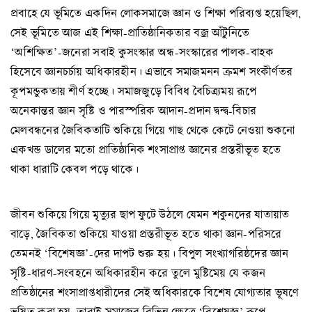
প্রবাহে যে ভূমিতে একদিন লোকসমাজে জ্ঞান ও শিক্ষা পরিব্যপ্ত হয়েছিল,
সেই ভূমিতে আজ এই শিক্ষা-প্রাতিষ্ঠানিকতার বজ্র আঁটুনিতে
‘অশিক্ষিত’-জনেরা সবাই কুসংস্কার অন্ধ-সংস্কারের পালক-বাহক
হিসেবে জ্ঞানচর্চায় অধিকারহীন। এভাবে সমাজমনন ক্রমশ সংকীর্ণতর
কূপমন্ডুকতায় শীর্ণ হচ্ছে। সমাজজুড়ে বিবিধ বৈচিত্র্যময় রূপে
অনেকান্তর জ্ঞান সৃষ্টি ও পারস্পরিক আদান-প্রদান দ্বন্দ্ব-বিচার
মেলবন্ধনের জৈবিকতাটি শুকিয়ে গিয়ে গাছ থেকে কেটে নেওয়া শুকনো
একখন্ড ডালের মতো প্রাতিষ্ঠানিক শংসাপ্রাপ্ত জ্ঞানের প্রস্তরীভূত হতে
থাকা ধারাটি কেবল পড়ে থাকে।
জীবন শুকিয়ে গিয়ে মৃত্যুর ছাপ ফুটে উঠলে যেমন শকুনদের যাতায়াত
বাড়ে, জৈবিকতা শুকিয়ে যাওয়া প্রস্তরীভূত হতে থাকা জ্ঞান-পরিসরে
তেমনই ‘বিশেষজ্ঞ’-দের দাপট শুরু হয়। বিপুল সংখ্যাগরিষ্ঠদের জ্ঞান
সৃষ্টি-ধারণ-সংবহনে অধিকারহীন করে তুলে মুষ্টিমেয় যে কজন
প্রতিষ্ঠানের শংসাপ্রাপ্তধারীদের সেই অধিকারকে বিশেষ যোগ্যতার ভূষণে
ভূষিত করা হয়, তারাই সমাজের বিভিন্ন ক্ষেত্রে ‘বিশেষজ্ঞ’ রূপে