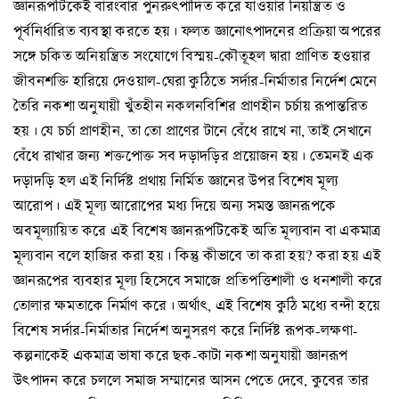
জ্ঞানরূপটিকেই বারংবার পুনরুৎপাদিত করে যাওয়ার নিয়ন্ত্রিত ও
পূর্বনির্ধারিত ব্যবস্থা করতে হয়। ফলত জ্ঞানোৎপাদনের প্রক্রিয়া অপরের
সঙ্গে চকিত অনিয়ন্ত্রিত সংযোগে বিস্ময়-কৌতূহল দ্বারা প্রাণিত হওয়ার
জীবনশক্তি হারিয়ে দেওয়াল-ঘেরা কুঠিতে সর্দার-নির্মাতার নির্দেশ মেনে
তৈরি নকশা অনুযায়ী খুঁতহীন নকলনবিশির প্রাণহীন চর্চায় রূপান্তরিত
হয়। যে চর্চা প্রাণহীন, তা তো প্রাণের টানে বেঁধে রাখে না, তাই সেখানে
বেঁধে রাখার জন্য শক্তপোক্ত সব দড়াদড়ির প্রয়োজন হয়। তেমনই এক
দড়াদড়ি হল এই নির্দিষ্ট প্রথায় নির্মিত জ্ঞানের উপর বিশেষ মূল্য
আরোপ। এই মূল্য আরোপের মধ্য দিয়ে অন্য সমস্ত জ্ঞানরূপকে
অবমূল্যায়িত করে এই বিশেষ জ্ঞানরূপটিকেই অতি মূল্যবান বা একমাত্র
মূল্যবান বলে হাজির করা হয়। কিন্তু কীভাবে তা করা হয়? করা হয় এই
জ্ঞানরূপের ব্যবহার মূল্য হিসেবে সমাজে প্রতিপত্তিশালী ও ধনশালী করে
তোলার ক্ষমতাকে নির্মাণ করে। অর্থাৎ, এই বিশেষ কুঠি মধ্যে বন্দী হয়ে
বিশেষ সর্দার-নির্মাতার নির্দেশ অনুসরণ করে নির্দিষ্ট রূপক-লক্ষণা-
কল্পনাকেই একমাত্র ভাষা করে ছক-কাটা নকশা অনুযায়ী জ্ঞানরূপ
উৎপাদন করে চললে সমাজ সম্মানের আসন পেতে দেবে, কুবের তার