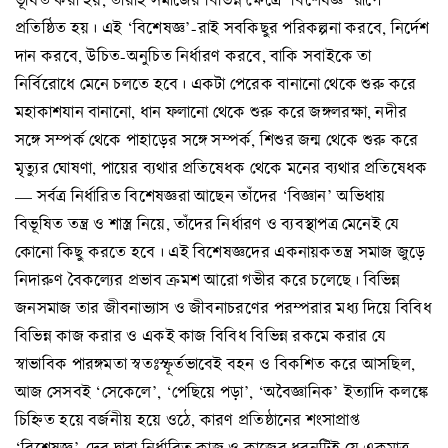
প্রতিষ্ঠিত হয়। এই ‘বিশেষজ্ঞ’-রাই সবকিছুর পরিকল্পনা করবে, নির্দেশ
দান করবে, উচিত-অনুচিত নির্ধারণ করবে, বাকি সবাইকে তা
নির্বিরোধে মেনে চলতে হবে। একটা পেরেক বানানো থেকে শুরু করে
মহাকাশযান বানানো, ধান ফলানো থেকে শুরু করে জঙ্গলরক্ষা, নদীর
সঙ্গে সম্পর্ক থেকে পাহাড়ের সঙ্গে সম্পর্ক, শিশুর জন্ম থেকে শুরু করে
মৃত্যুর ঘোষণা, পায়ের ব্যথার প্রতিষেধক থেকে মনের ব্যথার প্রতিষেধক
— সর্বত্র নির্ধারিত বিশেষজ্ঞরা আছেন তাঁদের ‘বিজ্ঞান’ অভিধায়
বিভূষিত তন্ত্র ও শাস্ত্র নিয়ে, তাঁদের নির্ধারণ ও ব্যবস্থাপত্র মেনেই যে
কোনো কিছু করতে হবে। এই বিশেষজ্ঞদের একনায়কতন্ত্র সমাজ জুড়ে
নিদারুণ বৈকল্যের প্রভাব ক্রমশ আরো গভীর করে চলেছে। বিভিন্ন
জনসমাজ তার জীবনাভ্যাস ও জীবনাচরণের পরম্পরার মধ্য দিয়ে বিবিধ
বিভিন্ন কাজ করার ও একই কাজ বিবিধ বিভিন্ন রকমে করার যে
স্বাভাবিক পারঙ্গমতা স্বতঃস্ফূর্তভাবেই বহন ও বিকশিত করে আসছিল,
আজ সেসবই ‘সেকেলে’, ‘পেছিয়ে পড়া’, ‘অবৈজ্ঞানিক’ ইত্যাদি কলঙ্কে
চিহ্নিত হয়ে বর্জনীয় হয়ে ওঠে, কারণ প্রতিষ্ঠানের শংসাপ্রাপ্ত
‘বিশেষজ্ঞ’-দের দ্বারা নির্ধারিত কাজ ও কাজের ধরনটিই যে একমাত্র